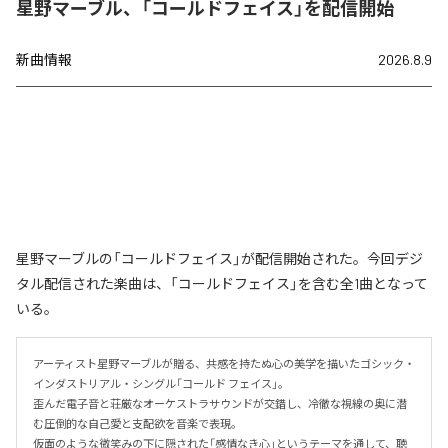
星野マーブル、「コールドフェイス」を配信開始
新曲情報
2026.8.9
星野マーブルの「コールドフェイス」が配信開始された。今回デジ
タル配信された楽曲は、「コールドフェイス」を含む全1曲となって
いる。
アーティスト星野マーブルが贈る、共感を持たぬ心の美学を描いたゴシック・
インダストリアル・シングル「コールド フェイス」。

歪んだ電子音と荘厳なオーケストラサウンドが交錯し、冷徹な視線の奥に潜
む圧倒的な自己愛と支配欲を音楽で表現。

仮面のような微笑みの下に隠された「感情なき心」というテーマを通して、聴