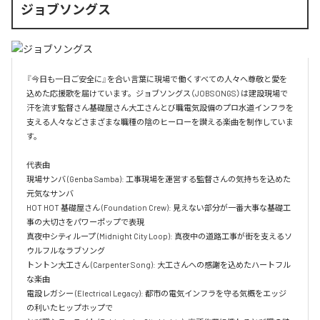
ジョブソングス
『今日も一日ご安全に』を合い言葉に現場で働くすべての人々へ尊敬と愛を
込めた応援歌を届けています。ジョブソングス（JOBSONGS）は建設現場で
汗を流す監督さん基礎屋さん大工さんとび職電気設備のプロ水道インフラを
支える人々などさまざまな職種の陰のヒーローを讃える楽曲を制作していま
す。

代表曲  

現場サンバ (Genba Samba): 工事現場を運営する監督さんの気持ちを込めた
元気なサンバ  

HOT HOT 基礎屋さん (Foundation Crew): 見えない部分が一番大事な基礎工
事の大切さをパワーポップで表現  

真夜中シティループ (Midnight City Loop): 真夜中の道路工事が街を支えるソ
ウルフルなラブソング  

トントン大工さん (Carpenter Song): 大工さんへの感謝を込めたハートフル
な楽曲  

電設レガシー (Electrical Legacy): 都市の電気インフラを守る気概をエッジ
の利いたヒップホップで  
