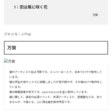
1
：
恋は風に咲く花
万賀
ジャンル：
J-Pop
万賀
彼のアーティスト名は万賀です。メンバーは一人で、日本でDTMで制作して
います。

彼は学生の頃サックスに挑戦しましたが息が続かず、その後はDTM制作をし
ています。

彼は映画音楽が好きです。japanese popを主に制作しています。

彼に関して、過去の出演イベント、共演アーティスト、受賞歴などは、あり
ませんが、今後とも、心に残る曲を制作予定です。