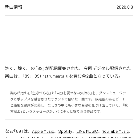
新曲情報
2026.8.9
泡く、脆く。の「89」が配信開始された。今回デジタル配信された
楽曲は、「89」「89 (Instrumental)」を含む全2曲となっている。
誰もが抱える「生きづらさ」や「自分を愛せない気持ち」を、ダンスミュージッ
クとポップスを融合させたサウンドで描いた一曲です。 疾走感のあるビート
と繊細な歌詞が交差し、苦しさの中にも小さな希望を見つけ出していく。 「味
方だよ」というメッセージが、心にそっと寄り添う作品です。
なお「
89
」は、
Apple Music
、
Spotify
、
LINE MUSIC
、
YouTube Music
、