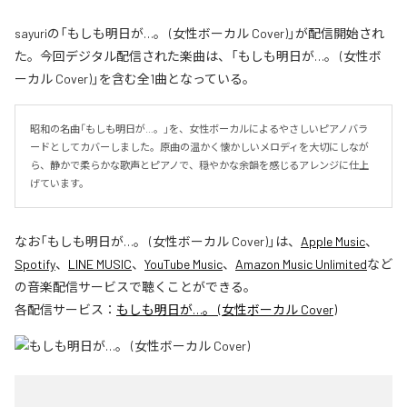
sayuriの「もしも明日が…。 (女性ボーカル Cover)」が配信開始され
た。今回デジタル配信された楽曲は、「もしも明日が…。 (女性ボ
ーカル Cover)」を含む全1曲となっている。
昭和の名曲「もしも明日が…。」を、女性ボーカルによるやさしいピアノバラ
ードとしてカバーしました。原曲の温かく懐かしいメロディを大切にしなが
ら、静かで柔らかな歌声とピアノで、穏やかな余韻を感じるアレンジに仕上
げています。
なお「
もしも明日が…。 (女性ボーカル Cover)
」は、
Apple Music
、
Spotify
、
LINE MUSIC
、
YouTube Music
、
Amazon Music Unlimited
など
の音楽配信サービスで聴くことができる。
各配信サービス：
もしも明日が…。 (女性ボーカル Cover)