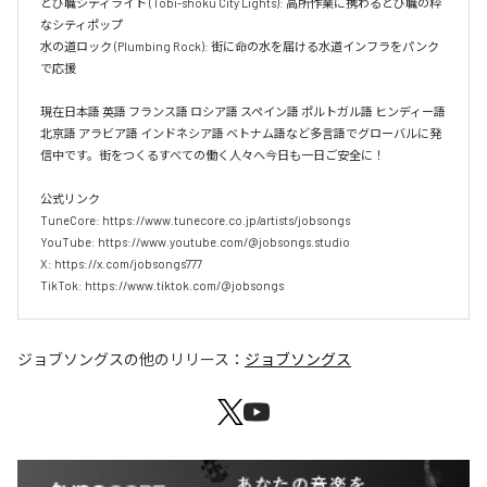
とび職シティライト (Tobi-shoku City Lights): 高所作業に携わるとび職の粋
なシティポップ  

水の道ロック (Plumbing Rock): 街に命の水を届ける水道インフラをパンク
で応援

現在日本語 英語 フランス語 ロシア語 スペイン語 ポルトガル語 ヒンディー語 
北京語 アラビア語 インドネシア語 ベトナム語など多言語でグローバルに発
信中です。街をつくるすべての働く人々へ今日も一日ご安全に！

公式リンク

TuneCore: https://www.tunecore.co.jp/artists/jobsongs

YouTube: https://www.youtube.com/@jobsongs.studio

X: https://x.com/jobsongs777

TikTok: https://www.tiktok.com/@jobsongs
ジョブソングス
の他のリリース：
ジョブソングス