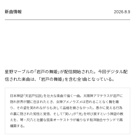
新曲情報
2026.8.9
星野マーブルの「岩戸の舞姫」が配信開始された。今回デジタル配
信された楽曲は、「岩戸の舞姫」を含む全1曲となっている。
日本神話「天岩戸伝説」を壮大な楽曲で描く一曲。太陽神アマテラスが岩戸に
隠れ世界が闇に包まれたとき、女神アメノウズメは恐れることなく舞を踊
り、その姿を笑われながらも決して品格を崩さなかった。愚かに見える行為
の裏に隠された知性と覚悟、そして「笑い」が「光」を呼び戻すという神話の教
えを、琴・尺八と壮麗な弦楽オーケストラが織りなす和洋融合サウンドで再
構築する。