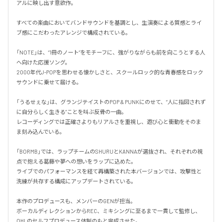
アルに映し出す意欲作。

すべての楽曲においてバンドサウンドを基調とし、生演奏による質感とライ
ブ感にこだわったアレンジで構成されている。

「NOTE」は、“1冊のノート”をモチーフに、強がりながらも前を向こうとする人
へ向けた応援ソング。

2000年代J-POPを思わせる懐かしさと、スクールロック的な青春感をロック
サウンドに乗せて届ける。

「うるせぇな」は、グランジテイストのPOP & PUNKにのせて、“人に指図されず
に自分らしく生きる”ことを叫ぶ反骨の一曲。

レコーディングでは正確さよりもリアルさを重視し、遊び心と衝動をそのま
ま刻み込んでいる。

「BORMB」では、ラップチームのSHURUとKANNAが選抜され、それぞれの視
点で抱える葛藤や夢への想いをラップに込めた。

ライブでのパフォーマンスを経て再構築された本バージョンでは、攻撃性と
洗練が共存する構成にアップデートされている。

本作のプロデュースも、メンバーのGENが担当。

ボーカルディレクションからREC、ミキシングに至るまで一貫して監修し、
OHLのセルフプロデュース体制のもと完成させた。
