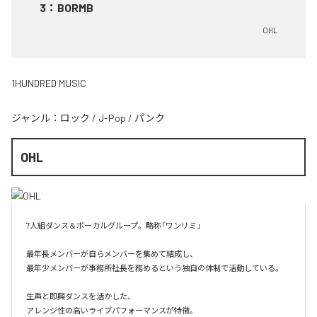
3
：
BORMB
OHL
1HUNDRED MUSIC
ジャンル：
ロック
/
J-Pop
/
パンク
OHL
7人組ダンス＆ボーカルグループ。略称「ワンリミ」

最年長メンバーが自らメンバーを集めて結成し、

最年少メンバーが事務所社長を務めるという独自の体制で活動している。

生声と即興ダンスを活かした、

アレンジ性の高いライブパフォーマンスが特徴。
