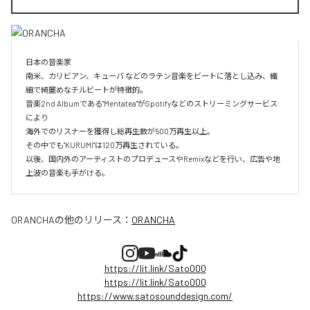
日本の音楽家

南米、カリビアン、キューバ などのラテン音楽をビートに落とし込み、繊
細で綺麗めなチルビートが特徴的。

音楽2nd Albumである"Mentatea"がSpotifyなどのストリーミングサービス
により

海外でのリスナーを獲得し総再生数が500万再生以上。

その中でも"KURUMI"は120万再生されている。

以後、国内外のアーティストのプロデュースやRemixなどを行い、広告や地
上波の音楽も手がける。
ORANCHA
の他のリリース：
ORANCHA
https://lit.link/Sato000
https://lit.link/Sato000
https://www.satosounddesign.com/