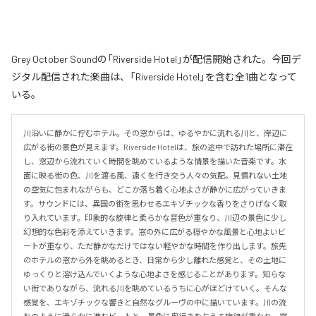
Grey October Soundの「Riverside Hotel」が配信開始された。今回デ
ジタル配信された楽曲は、「Riverside Hotel」を含む全1曲となって
いる。
川沿いに静かに佇むホテル。その窓からは、ゆるやかに流れる川と、岸辺に
広がる街の景色が見えます。Riverside Hotelは、旅の途中で訪れた場所に滞在
し、窓辺から流れていく時間を眺めているような情景を描いた音楽です。水
面に映る街の色、川を渡る風、遠くを行き交う人々の気配。見慣れない土地
の空気に包まれながらも、どこか落ち着く心地よさが静かに広がっていきま
す。サウンドには、異国の街を思わせるエキゾチックな香りをさりげなく取
り入れています。印象的な旋律と柔らかな音色が重なり、川辺の景色に少し
幻想的な色彩を添えていきます。窓の外に広がる穏やかな風景と心地よいビ
ートが重なり、ただ静かなだけではない軽やかな時間を作り出します。旅先
のホテルの窓から外を眺めるとき、日常から少し離れた感覚と、その土地に
ゆっくりと溶け込んでいくような心地よさを感じることがあります。知らな
い街でありながら、流れる川を眺めているうちに心がほどけていく。そんな
感覚を、エキゾチックな響きと自然なグルーヴの中に描いています。川の流