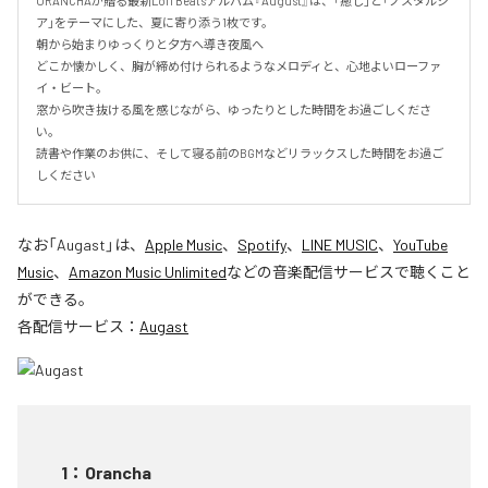
ORANCHAが贈る最新Lofi Beatsアルバム『August』は、「癒し」と「ノスタルジ
ア」をテーマにした、夏に寄り添う1枚です。

朝から始まりゆっくりと夕方へ導き夜風へ

どこか懐かしく、胸が締め付けられるようなメロディと、心地よいローファ
イ・ビート。

窓から吹き抜ける風を感じながら、ゆったりとした時間をお過ごしくださ
い。

読書や作業のお供に、そして寝る前のBGMなどリラックスした時間をお過ご
しください
なお「
Augast
」は、
Apple Music
、
Spotify
、
LINE MUSIC
、
YouTube
Music
、
Amazon Music Unlimited
などの音楽配信サービスで聴くこと
ができる。
各配信サービス：
Augast
1
：
Orancha