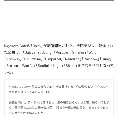
Kigokoro Caféの「Daisy」が配信開始された。今回デジタル配信され
た楽曲は、「Daisy」「Birdsong」「Percale」「Simmer」「Wafer」
「Archway」「Columbine」「Pimpernel」「Raindrop」「Rainbow」「Quay」
「Sateen」「Wistful」「Soulful」「Ikigai」「Shibui」を含む全16曲となって
いる。
Kigokoro Café 〜 季ごころカフェ 〜 がお届けする、心が整うピアノインスト
ゥルメンタル・アルバム全16曲。

表題曲『Daisy（デイジー）』をはじめ、夏の朝にひらく小さな花、通り雨のしず
く、日が落ちたあとの静かな水辺——移ろう一日の光と音を、まっすぐなピア
ノの音色だけで描きました。
