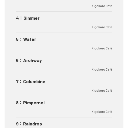
Kigokoro Café
4
：
Simmer
Kigokoro Café
5
：
Wafer
Kigokoro Café
6
：
Archway
Kigokoro Café
7
：
Columbine
Kigokoro Café
8
：
Pimpernel
Kigokoro Café
9
：
Raindrop