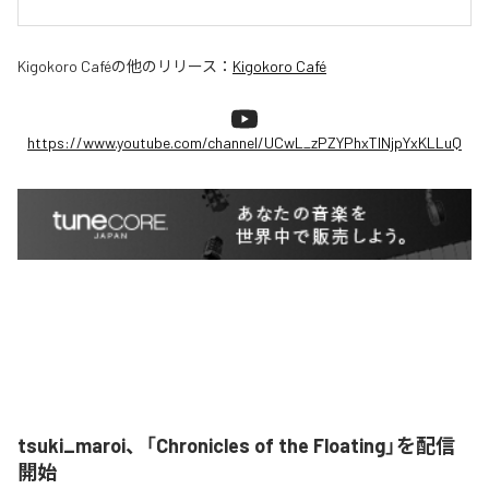
Kigokoro Café
の他のリリース：
Kigokoro Café
https://www.youtube.com/channel/UCwL_zPZYPhxTlNjpYxKLLuQ
tsuki_maroi、「Chronicles of the Floating」を配信
開始