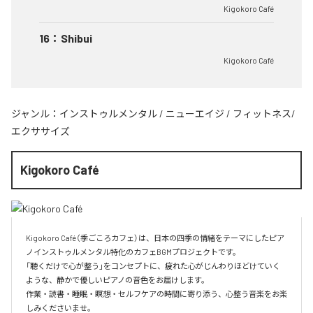
Kigokoro Café
16
：
Shibui
Kigokoro Café
ジャンル：
インストゥルメンタル
/
ニューエイジ
/
フィットネス/
エクササイズ
Kigokoro Café
Kigokoro Café（季ごころカフェ）は、日本の四季の情緒をテーマにしたピア
ノインストゥルメンタル特化のカフェBGMプロジェクトです。

「聴くだけで心が整う」をコンセプトに、疲れた心がじんわりほどけていく
ような、静かで優しいピアノの音色をお届けします。

作業・読書・睡眠・瞑想・セルフケアの時間に寄り添う、心整う音楽をお楽
しみくださいませ。