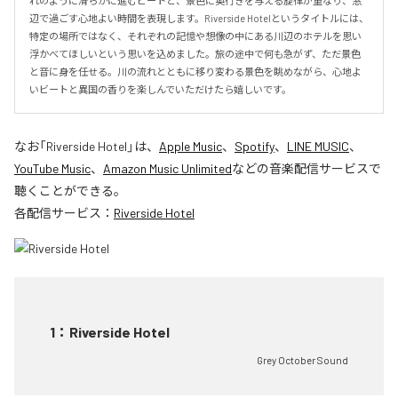
れのように滑らかに進むビートと、景色に奥行きを与える旋律が重なり、窓
辺で過ごす心地よい時間を表現します。Riverside Hotelというタイトルには、
特定の場所ではなく、それぞれの記憶や想像の中にある川辺のホテルを思い
浮かべてほしいという思いを込めました。旅の途中で何も急がず、ただ景色
と音に身を任せる。川の流れとともに移り変わる景色を眺めながら、心地よ
いビートと異国の香りを楽しんでいただけたら嬉しいです。
なお「
Riverside Hotel
」は、
Apple Music
、
Spotify
、
LINE MUSIC
、
YouTube Music
、
Amazon Music Unlimited
などの音楽配信サービスで
聴くことができる。
各配信サービス：
Riverside Hotel
1
：
Riverside Hotel
Grey October Sound