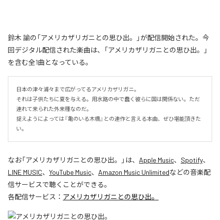
鈴木 諭の「アメリカザリガニとの思ひ出。」が配信開始された。今
回デジタル配信された楽曲は、「アメリカザリガニとの思ひ出。」
を含む全1曲となっている。
日本の津々浦々まで広がってるアメリカザリガニ。

それは子供たちに夏を与える。用水路の中で蠢く彼らに国は関係ない。ただ
連れて来られた外来種なのだ。

捉えようによっては『亀のいる木橋』との連作と言える本曲、ぜひ堪能頂きた
い。
なお「
アメリカザリガニとの思ひ出。
」は、
Apple Music
、
Spotify
、
LINE MUSIC
、
YouTube Music
、
Amazon Music Unlimited
などの音楽配
信サービスで聴くことができる。
各配信サービス：
アメリカザリガニとの思ひ出。