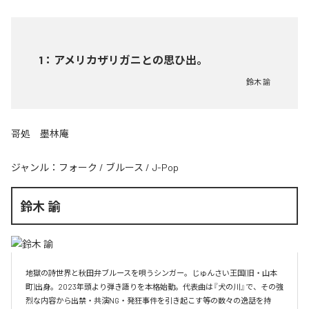
1
：
アメリカザリガニとの思ひ出。
鈴木 諭
哥処 墨林庵
ジャンル：
フォーク
/
ブルース
/
J-Pop
鈴木 諭
地獄の詩世界と秋田弁ブルースを唄うシンガー。じゅんさい王国(旧・山本
町)出身。2023年頭より弾き語りを本格始動。代表曲は『犬の川』で、その強
烈な内容から出禁・共演NG・発狂事件を引き起こす等の数々の逸話を持