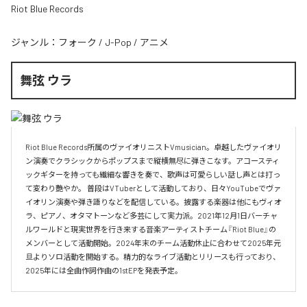
Riot Blue Records
ジャンル：
フォーク
/
J-Pop
/
アニメ
舞弦 ウラ
Riot Blue Records所属のヴァイオリニストVmusician。卓越したヴァイオリ
ン演奏でクラシックからポップスまで縦横無尽に弾きこなす。アコースティ
ックギターを持っても繊細な響きを奏で、歌声は可愛らしい話し声とは打っ
て変わり艷やか。 普段はVTuberとして活動しており、日々YouTubeでヴァ
イオリン演奏や弾き語りなどを配信している。披露する楽器は他にもヴィオ
ラ、ピアノ、オタマトーンなど多芸にして実力派。2021年12月1日バーチャ
ルワールドと現実世界を行き来する音楽アーティストチーム『Riot Blue』の
メンバーとして活動開始。2024年末のチーム活動休止に合わせて2025年元
旦よりソロ活動を開始する。精力的なライブ活動とリリースも行っており、
2025年には全曲作詞作曲の1stEPを発表予定。