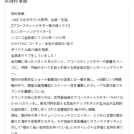
味村幸典

（みむらゆきのり）大阪市、出身・在住。

【アコースティックギター弾き語リスト】

【シンガーソングライター】

ニコニコ生放送にて 2012年～2014年　

KOHTENG ( コーテン：本名の音読み ) 名で

オリジナル曲29曲を発表、

生放送ライブをしていました！

幼児期に培ったハモンドオルガンと、アコースティックギターの素養をベー
スに、作詞・作曲のすべてを自ら手掛ける完全独立型シンガーソングライタ
ー。

現代の刹那的なショート動画向けの音楽とは一線を画し、4分間という時間
軸の中で、緻密な論理構造とストーリー性を構築したディープな弾き語りサ
ウンドを展開している。

サウンドの核心を担うのは、世界最高峰のアコースティックギター「MARTIN 
D-45 ハカランダ」。数百万円を超える至高のトップモデルが生み出す圧倒的
な空気感と、計算し尽くされた音響設計を1曲の中に凝縮。

現在、国内外の多くのミュージシャンやクリエイター、とりわけ言葉の壁を
越えた海外の音楽家たちから、その独自の音楽構造とサウンドクオリティに
対して「極めて高い芸術性を持っている」とのダイレクトな評価と支持を得て
いる。
