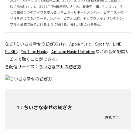
2024年末のRiot Blue活動休止後、2025年よりソロ活動を開始した舞弦ウラ
による4th single。 2025年の4曲連続リリース、最後の一曲。Riot Blue、そ
して舞弦ウラのライブを支えるレギュラーサポートメンバー、ピアニストの
イオを迎えてのバラードナンバー。ピアノと歌、そしてヴァイオリンのシン
プルな構成で語りかけるように届ける、優しさあふれる楽曲。
なお「
ちいさな幸せの紡ぎ方
」は、
Apple Music
、
Spotify
、
LINE
MUSIC
、
YouTube Music
、
Amazon Music Unlimited
などの音楽配信サ
ービスで聴くことができる。
各配信サービス：
ちいさな幸せの紡ぎ方
1
：
ちいさな幸せの紡ぎ方
舞弦 ウラ