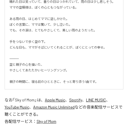
晴れた日は笑っていて、曇りの日はつかれていて、雨の日は少し悲しそう。

ママの空模様は、ぼくの心ともつながっている。

ある雨の日、はじめてママに話しかけた。

ぼくの言葉に、ママは驚いて、少し泣いた。

でも、その涙は、とてもやさしくて、美しい雨のようだった。

手をつないで歩く空の下。

どんな日も、ママがそばにいてくれることが、ぼくにとっての幸せ。

――――――――――――――

空と親子の心を描いた、

やさしくてあたたかいヒーリングソング。

親子の時間に、寝る前のひとときに、そっと寄り添う1曲です。
なお「
Sky of Mom
」は、
Apple Music
、
Spotify
、
LINE MUSIC
、
YouTube Music
、
Amazon Music Unlimited
などの音楽配信サービスで
聴くことができる。
各配信サービス：
Sky of Mom