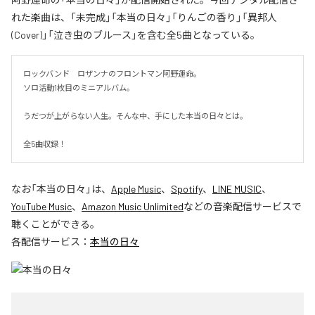
れた楽曲は、「未完成」「本当の日々」「りんごの香り」「異邦人
(Cover)」「泣き虫のブルース」を含む全5曲となっている。
ロックバンド　ロザンナのフロントマン阿野運命。

ソロ活動1枚目のミニアルバム。

うだつが上がらない人生。そんな中、手にした本当の日々とは。

全5曲収録！
なお「
本当の日々
」は、
Apple Music
、
Spotify
、
LINE MUSIC
、
YouTube Music
、
Amazon Music Unlimited
などの音楽配信サービスで
聴くことができる。
各配信サービス：
本当の日々