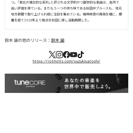
つ。「東北の情念的な系列」と評される文学的かつ厭世的な楽曲は、各所で
高い評価を得ている。またもう一つの持ち味である秋田弁ブルースも、地元
地方新聞で取り上げられ頓に注目を集めている。精神疾患の再発を機に、療
養を経て2026年より拠点を秋田に移し活動再開した。
鈴木 諭
の他のリリース：
鈴木 諭
https://rotmcits.com/suzukisatoshi/