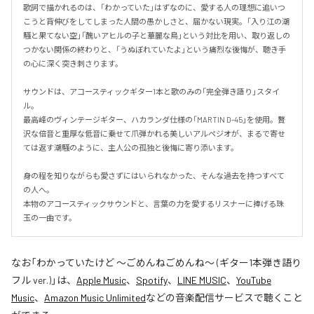
歌詞で描かれるのは、「わかっていた」はずなのに、愛する人の理想に追いつ
こうと背伸びをしてしまった人間の愚かしさと、届かない現実。「入り江の潮
騒と果てない空」「醜いアヒルの子と華麗な鳥」という対比を用い、取り返しの
つかない関係の終わりと、「うぬぼれていたよ」という痛烈な後悔が、聴き手
の心に深く突き刺さります。

サウンドは、アコースティックギター1本と歌のみの「完全弾き語り」スタイ
ル。

最高峰のヴィンテージギター、ハカランダ仕様の「MARTIN D-45」を使用。贅
沢な倍音と重厚な低音に乗せて爪弾かれる美しいアルペジオが、まるで寄せ
ては返す潮騒のように、主人公の孤独と後悔に寄り添います。

身の程を知りながらも愛さずにはいられなかった、そんな過去を持つすべて
の人へ。

本物のアコースティックサウンドと、言葉の力を愛するリスナーに捧げる珠
玉の一曲です。
なお「
わかっていたけど ～ごめんねごめんね～ (ギター1本弾き語り
フル ver.)
」は、
Apple Music
、
Spotify
、
LINE MUSIC
、
YouTube
Music
、
Amazon Music Unlimited
などの音楽配信サービスで聴くこと