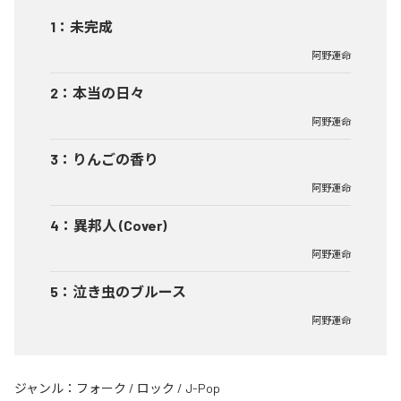
1
：
未完成
阿野運命
2
：
本当の日々
阿野運命
3
：
りんごの香り
阿野運命
4
：
異邦人 (Cover)
阿野運命
5
：
泣き虫のブルース
阿野運命
ジャンル：
フォーク
/
ロック
/
J-Pop