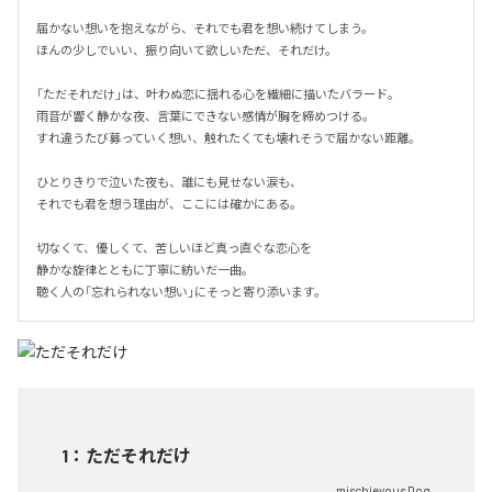
届かない想いを抱えながら、それでも君を想い続けてしまう。

ほんの少しでいい、振り向いて欲しい――ただ、それだけ。

「ただそれだけ」は、叶わぬ恋に揺れる心を繊細に描いたバラード。

雨音が響く静かな夜、言葉にできない感情が胸を締めつける。

すれ違うたび募っていく想い、触れたくても壊れそうで届かない距離。

ひとりきりで泣いた夜も、誰にも見せない涙も、

それでも君を想う理由が、ここには確かにある。

切なくて、優しくて、苦しいほど真っ直ぐな恋心を

静かな旋律とともに丁寧に紡いだ一曲。

聴く人の「忘れられない想い」にそっと寄り添います。
1
：
ただそれだけ
mischievous Dog