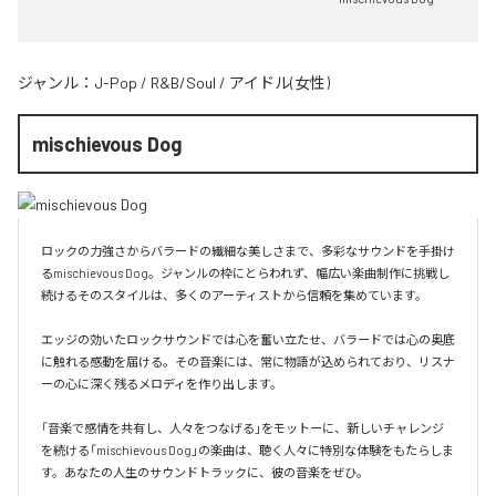
ジャンル：
J-Pop
/
R&B/Soul
/
アイドル(女性)
mischievous Dog
ロックの力強さからバラードの繊細な美しさまで、多彩なサウンドを手掛け
るmischievous Dog。ジャンルの枠にとらわれず、幅広い楽曲制作に挑戦し
続けるそのスタイルは、多くのアーティストから信頼を集めています。

エッジの効いたロックサウンドでは心を奮い立たせ、バラードでは心の奥底
に触れる感動を届ける。その音楽には、常に物語が込められており、リスナ
ーの心に深く残るメロディを作り出します。

「音楽で感情を共有し、人々をつなげる」をモットーに、新しいチャレンジ
を続ける「mischievous Dog」の楽曲は、聴く人々に特別な体験をもたらしま
す。あなたの人生のサウンドトラックに、彼の音楽をぜひ。