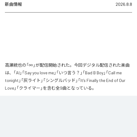
新曲情報
2026.8.8
高瀬統也の「∞」が配信開始された。今回デジタル配信された楽曲
は、「AI」「Say you love me」「いつ言う？」「Bad B Boy」「Call me
tonight」「灰ライト」「シングルバッド」「It’s Finally the End of Our
Love」「クライマー」を含む全9曲となっている。
なお「
∞
」は、
Apple Music
、
Spotify
、
LINE MUSIC
、
YouTube Music
、
Amazon Music Unlimited
などの音楽配信サービスで聴くことができ
る。
各配信サービス：
∞