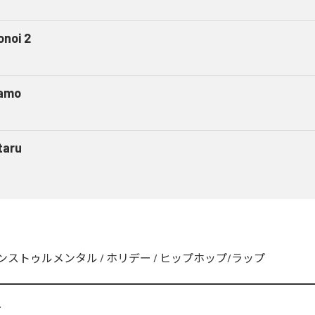
onoi 2
amo
taru
ンストゥルメンタル
/
ホリデー
/
ヒップホップ/ラップ
A