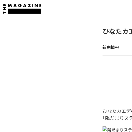
ひなたカ
新曲情報
ひなたカエデ
「陽だまりス