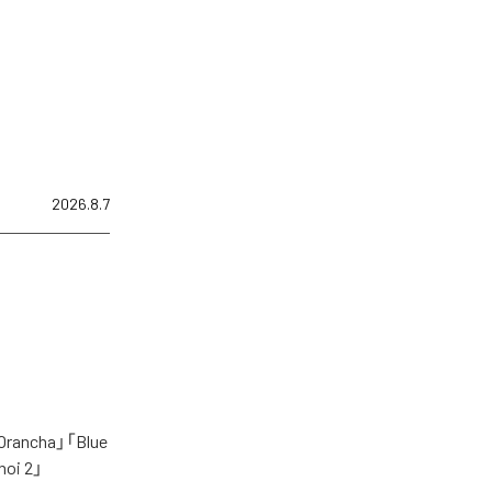
2026.8.7
cha」「Blue
oi 2」