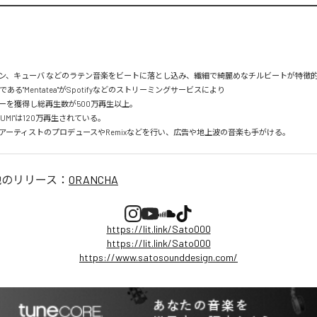
ン、キューバ などのラテン音楽をビートに落とし込み、繊細で綺麗めなチルビートが特徴的。
mである"Mentatea"がSpotifyなどのストリーミングサービスにより

を獲得し総再生数が500万再生以上。

UMI"は120万再生されている。

アーティストのプロデュースやRemixなどを行い、広告や地上波の音楽も手がける。
他のリリース：
ORANCHA
https://lit.link/Sato000
https://lit.link/Sato000
https://www.satosounddesign.com/