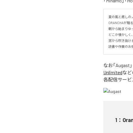
「Minamo」
夏の風と癒しのノ
ORANCHAが贈
朝から始まりゆっ
どこか懐かしく
窓から吹き抜け
読書や作業のお
なお「
Augast
Unlimited
など
各配信サービ
1
：
Ora