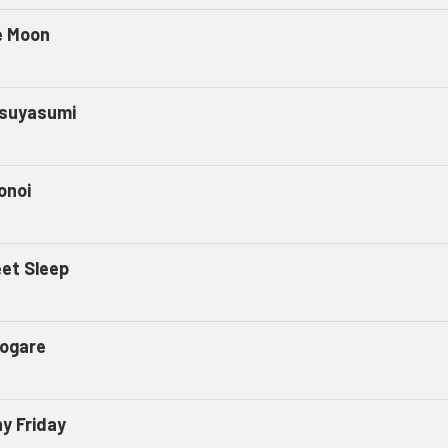
e Moon
suyasumi
onoi
et Sleep
ogare
ny Friday