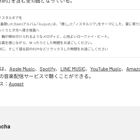
「Hotaru」を含む全10曲となっている。
スタルギアを

る最新Lofi Beatsアルバム『August』は、「癒し」と「ノスタルジア」をテーマにした、夏に寄り添
くりと夕方へ導き夜風へ

、胸が締め付けられるようなメロディと、心地よいローファイ・ビート。

る風を感じながら、ゆったりとした時間をお過ごしください。

供に、そして寝る前のBGMなどリラックスした時間をお過ごしください
」は、
Apple Music
、
Spotify
、
LINE MUSIC
、
YouTube Music
、
Amazo
の音楽配信サービスで聴くことができる。
ス：
Augast
ncha