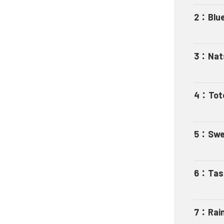
2
：
Blu
3
：
Nat
4
：
Tot
5
：
Swe
6
：
Tas
7
：
Rai