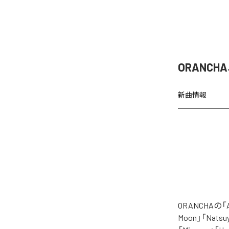
ORANCH
新曲情報
ORANCHAの
Moon」「Natsuy