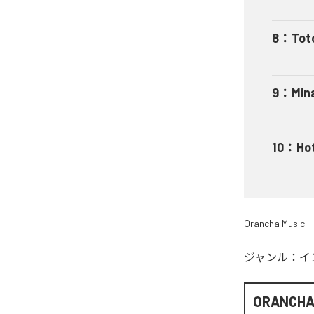
8
：
Tot
9
：
Min
10
：
Ho
Orancha Music
ジャンル：
イ
ORANCH