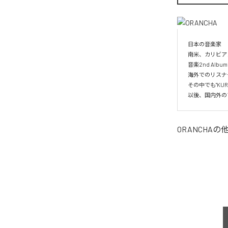
日本の音楽家

南米、カリビア
音楽2nd Albu
海外でのリスナー
その中でも"KUR
以後、国内外の
ORANCHA
の