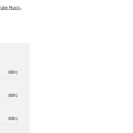
ube Music
、
吉田Ｑ
吉田Ｑ
吉田Ｑ