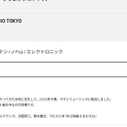
IO TOKYO
テン
/
J-Pop
/
エレクトロニック
やってきた女性に恋をして、2022年の春、ラテンミュージックに転向しました。

ト曲を作るのが目標です。

ルドワンズ、沢田研二、鈴木雅之、TBSラジオ「赤江珠緒 たまむすび」