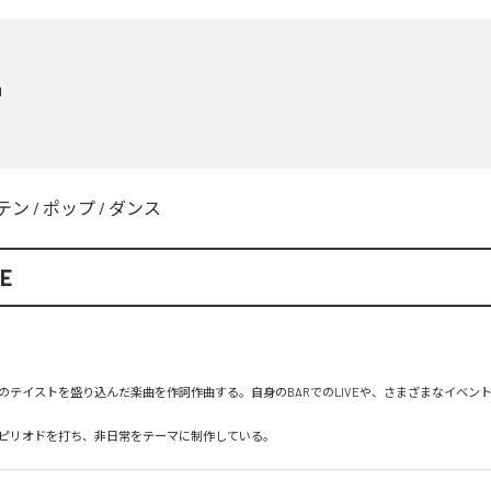
a
テン
/
ポップ
/
ダンス
E
のテイストを盛り込んだ楽曲を作詞作曲する。自身のBARでのLIVEや、さまざまなイベン
ピリオドを打ち、非日常をテーマに制作している。