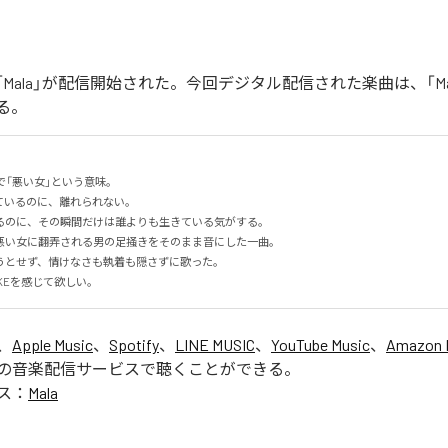
Eの「Mala」が配信開始された。今回デジタル配信された楽曲は、「Ma
る。
で「悪い女」という意味。

いるのに、離れられない。

のに、その瞬間だけは誰よりも生きている気がする。

い女に翻弄される男の足掻きをそのまま音にした一曲。

とせず、情けなさも執着も隠さずに歌った。

UKEを感じて欲しい。
、
Apple Music
、
Spotify
、
LINE MUSIC
、
YouTube Music
、
Amazon 
の音楽配信サービスで聴くことができる。
ス：
Mala