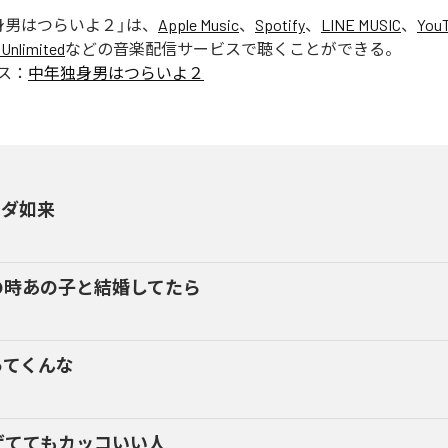
身男はつらいよ２
」は、
Apple Music
、
Spotify
、
LINE MUSIC
、
YouT
Unlimited
などの音楽配信サービスで聴くことができる。
ス：
中年独身男はつらいよ２
ミダ如来
の時あの子と結婚してたら
ってくんな
ゲててもカッコいい人