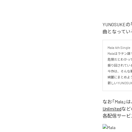
YUNOSUK
曲となってい
Mala 4th Single

Malaはラテン語
危険だとわかって
振り回されている
今作は、そんな悪
綺麗にまとめよう
新しいYUNOS
なお「
Mala
」は
Unlimited
など
各配信サービ