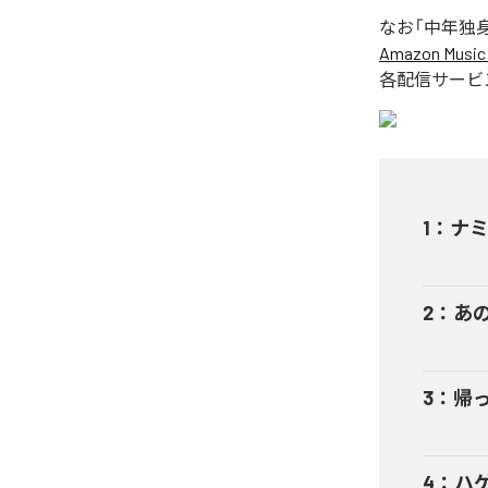
なお「
中年独
Amazon Music 
各配信サービ
1
：
ナ
2
：
あ
3
：
帰
4
：
ハ