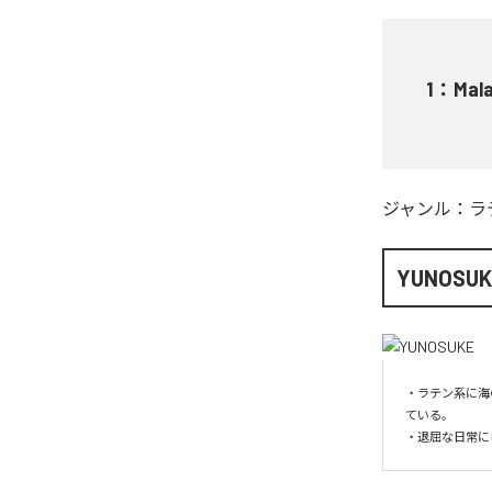
1
：
Mal
ジャンル：
ラ
YUNOSUK
・ラテン系に海
ている。

・退屈な日常に