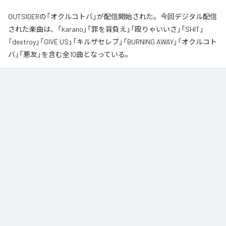
OUTSIDERの「オクルコトバ」が配信開始された。今回デジタル配信
された楽曲は、「karano」「罪を背負え」「殴りゃいいさ」「SHIT」
「destroy」「GIVE US」「キルザセレブ」「BURNING AWAY」「オクルコト
バ」「悪友」を含む全10曲となっている。
なお「
オクルコトバ
」は、
Apple Music
、
Spotify
、
LINE MUSIC
、
YouTube Music
、
Amazon Music Unlimited
などの音楽配信サービスで
聴くことができる。
各配信サービス：
オクルコトバ
1
：
karano
OUTSIDER
2
：
罪を背負え