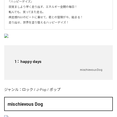
『ハッピーデイズ』

目覚ましより早く走り出す、エネルギー全開の毎日！

転んでも、笑ってまた走る。

疾走感MAXのビートに乗せて、君との冒険が今、始まる！

走り出せ、世界を塗り替えるハッピーデイズ！
1
：
happy days
mischievous Dog
ジャンル：
ロック
/
J-Pop
/
ポップ
mischievous Dog