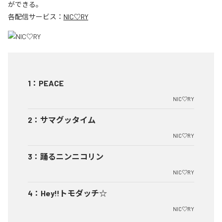
ができる。
各配信サービス：
NIC♡RY
1
：
PEACE
NIC♡RY
2
：
サマグッタイム
NIC♡RY
3
：
踊るニンニコリン
NIC♡RY
4
：
Hey!!トモダッチ☆
NIC♡RY