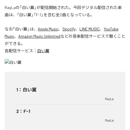
RayLaの「白い翼」が配信開始された。今回デジタル配信された楽
曲は、「白い翼」「F-1」を含む全2曲となっている。
なお「
白い翼
」は、
Apple Music
、
Spotify
、
LINE MUSIC
、
YouTube
Music
、
Amazon Music Unlimited
などの音楽配信サービスで聴くこと
ができる。
各配信サービス：
白い翼
1
：
白い翼
RayLa
2
：
F-1
RayLa