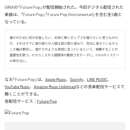
GIRIAの「Future Pop」が配信開始された。今回デジタル配信された
楽曲は、「Future Pop」「Future Pop (Instrumental)」を含む全2曲と
なっている。
誰かのために何かを施したい、未来に輝くポップスを贈りたいと思うものだ
が、それはすでに彼の周りの人間は受け取り済みで、充分に満ちているから
こそ輪は繁栄し、彼がそのような発想に至っているという、俯瞰することの
重要性を歌う。だからこその人間関係の脆弱さをテーマに。GIRIAのリスナー
の声を元に。
なお「
Future Pop
」は、
Apple Music
、
Spotify
、
LINE MUSIC
、
YouTube Music
、
Amazon Music Unlimited
などの音楽配信サービスで
聴くことができる。
各配信サービス：
Future Pop