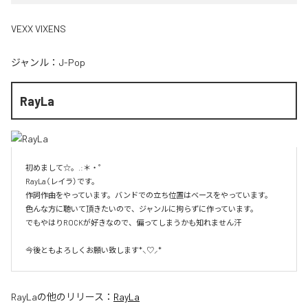
VEXX VIXENS
ジャンル：
J-Pop
RayLa
初めまして☆。.:＊・゜

RayLa（レイラ）です。

作詞作曲をやっています。バンドでの立ち位置はベースをやっています。

色んな方に聴いて頂きたいので、ジャンルに拘らずに作っています。

でもやはりROCKが好きなので、偏ってしまうかも知れません汗

今後ともよろしくお願い致します*⸜♡⸝*
RayLa
の他のリリース：
RayLa