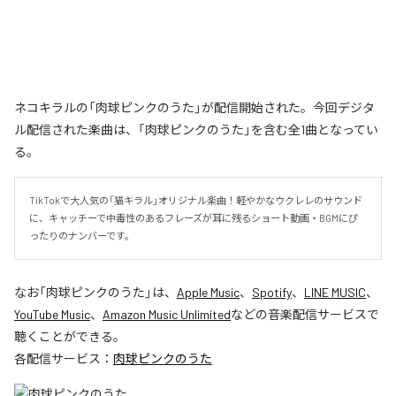
ネコキラルの「肉球ピンクのうた」が配信開始された。今回デジタ
ル配信された楽曲は、「肉球ピンクのうた」を含む全1曲となってい
る。
TikTokで大人気の「猫キラル」オリジナル楽曲！軽やかなウクレレのサウンド
に、キャッチーで中毒性のあるフレーズが耳に残るショート動画・BGMにぴ
ったりのナンバーです。
なお「
肉球ピンクのうた
」は、
Apple Music
、
Spotify
、
LINE MUSIC
、
YouTube Music
、
Amazon Music Unlimited
などの音楽配信サービスで
聴くことができる。
各配信サービス：
肉球ピンクのうた