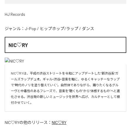
HJ Records
ジャンル：
J-Pop
/
ヒップホップ/ラップ
/
ダンス
NIC♡RY
NIC♡RYは、平成の渋谷ストリートを令和にアップデートした“新渋谷系”ガ
ールズラップデュオ。ギャル×渋谷×音楽を軸に、ゆるくキャッチーなラップ
で“時代のノリを塗り替えていく”。自然体でありながら、踊りたくなるグル
ーヴと中毒性のあるフレーズで、音楽を“聴くもの”から“体感するもの”へと進
化させる。渋谷発の新しいミュージックを世界へ広げ、カルチャーとして根
付かせていく。
NIC♡RY
の他のリリース：
NIC♡RY