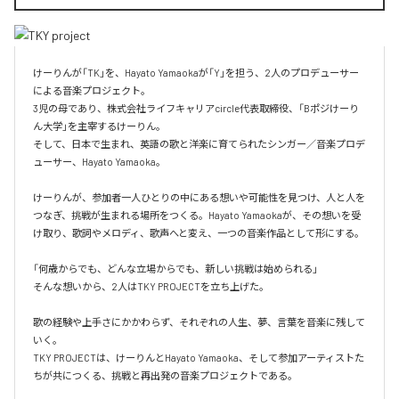
けーりんが「TK」を、Hayato Yamaokaが「Y」を担う、2人のプロデューサー
による音楽プロジェクト。

3児の母であり、株式会社ライフキャリアcircle代表取締役、「Bポジけーり
ん大学」を主宰するけーりん。

そして、日本で生まれ、英語の歌と洋楽に育てられたシンガー／音楽プロデ
ューサー、Hayato Yamaoka。

けーりんが、参加者一人ひとりの中にある想いや可能性を見つけ、人と人を
つなぎ、挑戦が生まれる場所をつくる。Hayato Yamaokaが、その想いを受
け取り、歌詞やメロディ、歌声へと変え、一つの音楽作品として形にする。

「何歳からでも、どんな立場からでも、新しい挑戦は始められる」

そんな想いから、2人はTKY PROJECTを立ち上げた。

歌の経験や上手さにかかわらず、それぞれの人生、夢、言葉を音楽に残して
いく。

TKY PROJECTは、けーりんとHayato Yamaoka、そして参加アーティストた
ちが共につくる、挑戦と再出発の音楽プロジェクトである。