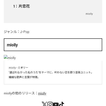
1
：
片恋花
miolly
ジャンル：
J-Pop
miolly
miolly - ミオリー

”選ばれなかった私のうた”をテーマに、叶わない恋を歌う音楽ユニット。

miolly
の他のリリース：
miolly