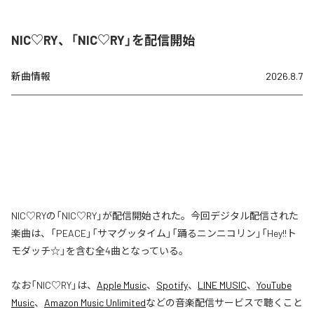
NIC♡RY、「NIC♡RY」を配信開始
新曲情報
2026.8.7
NIC♡RYの「NIC♡RY」が配信開始された。今回デジタル配信された
楽曲は、「PEACE」「サマグッタイム」「踊るニンニコリン」「Hey!!ト
モダッチ☆」を含む全4曲となっている。
なお「
NIC♡RY
」は、
Apple Music
、
Spotify
、
LINE MUSIC
、
YouTube
Music
、
Amazon Music Unlimited
などの音楽配信サービスで聴くこと