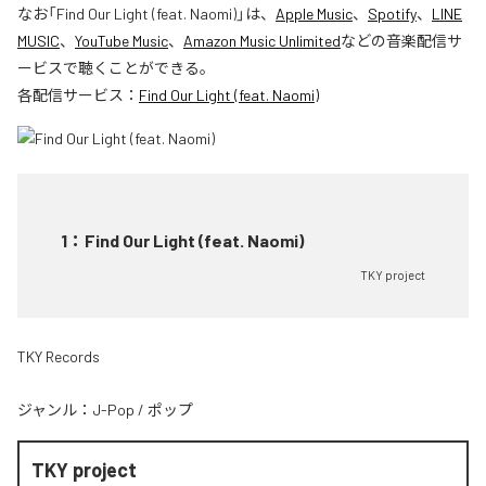
なお「
Find Our Light (feat. Naomi)
」は、
Apple Music
、
Spotify
、
LINE
MUSIC
、
YouTube Music
、
Amazon Music Unlimited
などの音楽配信サ
ービスで聴くことができる。
各配信サービス：
Find Our Light (feat. Naomi)
1
：
Find Our Light (feat. Naomi)
TKY project
TKY Records
ジャンル：
J-Pop
/
ポップ
TKY project