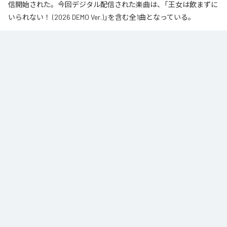
信開始された。今回デジタル配信された楽曲は、「王女は飲まずに
いられない！ (2026 DEMO Ver.)」を含む全1曲となっている。
なお「
王女は飲まずにいられない！ (2026 DEMO Ver.)
」は、
Apple
Music
、
Spotify
、
LINE MUSIC
、
YouTube Music
、
Amazon Music
Unlimited
などの音楽配信サービスで聴くことができる。
各配信サービス：
王女は飲まずにいられない！ (2026 DEMO Ver.)
1
：
王女は飲まずにいられない！ (2026 DEMO
Ver.)
DaVinci ST
DaVinci Record / reversta music / bhodhit LLC