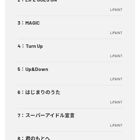
LiPAINT
3
：
MAGIC
LiPAINT
4
：
Turn Up
LiPAINT
5
：
Up&Down
LiPAINT
6
：
はじまりのうた
LiPAINT
7
：
スーパーアイドル宣言
LiPAINT
8
：
君のもとへ