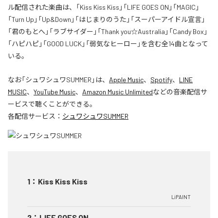
ル配信された楽曲は、「Kiss Kiss Kiss」「LIFE GOES ON」「MAGIC」
「Turn Up」「Up&Down」「はじまりのうた」「スーパーアイドル宣言」
「君のもとへ」「ラブサイダー」「Thank you☆Australia」「Candy Box」
「ハピハピ」「GOOD LUCK」「弱気なヒーロー」を含む全14曲となって
いる。
なお「
シュワシュワSUMMER
」は、
Apple Music
、
Spotify
、
LINE
MUSIC
、
YouTube Music
、
Amazon Music Unlimited
などの音楽配信サ
ービスで聴くことができる。
各配信サービス：
シュワシュワSUMMER
1
：
Kiss Kiss Kiss
LiPAINT
2
：
LIFE GOES ON