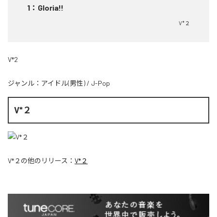
1
：
Gloria!!
V*２
V*2
ジャンル：
アイドル(男性)
/
J-Pop
V*２
V*２
の他のリリース：
V*２