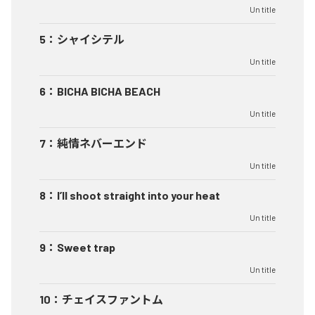
Un title
5
：
シャイシテル
Un title
6
：
BICHA BICHA BEACH
Un title
7
：
純情ネバーエンド
Un title
8
：
I’ll shoot straight into your heat
Un title
9
：
Sweet trap
Un title
10
：
チェイスファントム