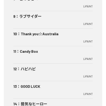
LiPAINT
9
：
ラブサイダー
LiPAINT
10
：
Thank you☆Australia
LiPAINT
11
：
Candy Box
LiPAINT
12
：
ハピハピ
LiPAINT
13
：
GOOD LUCK
LiPAINT
14
：
弱気なヒーロー