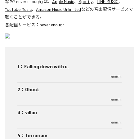
なお「
never enough
」は、
Apple Music
、
Spotify
、
LINE MUSIC
、
YouTube Music
、
Amazon Music Unlimited
などの音楽配信サービスで
聴くことができる。
各配信サービス：
never enough
1
：
Falling down with u.
vanish.
2
：
Ghost
vanish.
3
：
villan
vanish.
4
：
terrarium