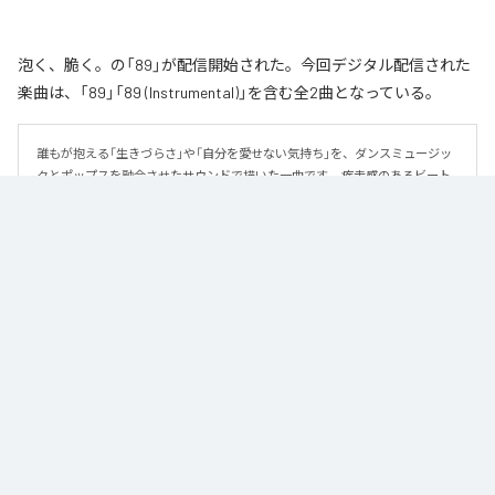
泡く、脆く。の「89」が配信開始された。今回デジタル配信された
楽曲は、「89」「89 (Instrumental)」を含む全2曲となっている。
誰もが抱える「生きづらさ」や「自分を愛せない気持ち」を、ダンスミュージッ
クとポップスを融合させたサウンドで描いた一曲です。 疾走感のあるビート
と繊細な歌詞が交差し、苦しさの中にも小さな希望を見つけ出していく。 「味
方だよ」というメッセージが、心にそっと寄り添う作品です。
なお「
89
」は、
Apple Music
、
Spotify
、
LINE MUSIC
、
YouTube Music
、
Amazon Music Unlimited
などの音楽配信サービスで聴くことができ
る。
各配信サービス：
89