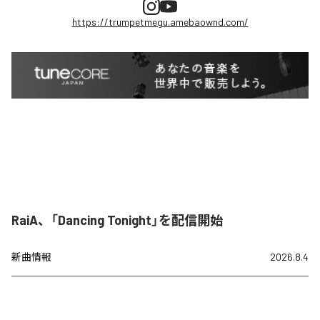
https://trumpetmegu.amebaownd.com/
RaiA、「Dancing Tonight」を配信開始
新曲情報
2026.8.4