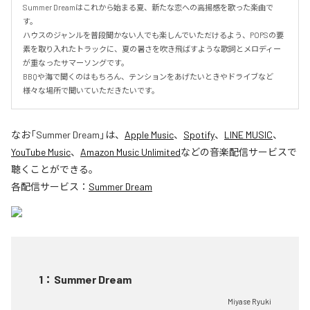
Summer Dreamはこれから始まる夏、新たな恋への高揚感を歌った楽曲で
す。

ハウスのジャンルを普段聞かない人でも楽しんでいただけるよう、POPSの要
素を取り入れたトラックに、夏の暑さを吹き飛ばすような歌詞とメロディー
が重なったサマーソングです。

BBQや海で聞くのはもちろん、テンションをあげたいときやドライブなど
様々な場所で聞いていただきたいです。
なお「
Summer Dream
」は、
Apple Music
、
Spotify
、
LINE MUSIC
、
YouTube Music
、
Amazon Music Unlimited
などの音楽配信サービスで
聴くことができる。
各配信サービス：
Summer Dream
1
：
Summer Dream
Miyase Ryuki