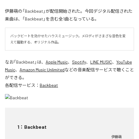
伊藤萌の「Backbeat」が配信開始された。今回デジタル配信された
楽曲は、「Backbeat」を含む全1曲となっている。
バックビートを効かせたハウスミュージック。メロディがさまざな音色を変
えて躍動する、オリジナル作品。
なお「
Backbeat
」は、
Apple Music
、
Spotify
、
LINE MUSIC
、
YouTube
Music
、
Amazon Music Unlimited
などの音楽配信サービスで聴くこと
ができる。
各配信サービス：
Backbeat
1
：
Backbeat
伊藤萌