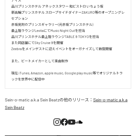
ナイズ

品川プリンスホテル アネックスタワー 和ビストロ いちょう坂

新高輪プリンスホテル スロープサイドダイナーZAKURO等のオープニングレ
セプション

赤坂見附のプリンスギャラリー(元赤坂プリンスホテル)

最上階ラウンジLevitaにてMusic Night Outを担当

品川プリンスホテル最上階ラウンジTABLE 9 TOKYOを担当

また同店舗にてSky Cruise 9を開催

Zeebraをメインゲストに迎えイベントをオーガナイズして数度開催

また、ビートメイカーとして楽曲制作

現在 iTunes, Amazon, apple music, Google play music等でオリジナルトラ
ックを世界中に配信中
Sein-o-matic a.k.a Sein Beatz
の他のリリース：
Sein-o-matic a.k.a
Sein Beatz