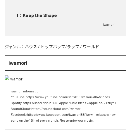
1
：
Keep the Shape
iwamori
ジャンル：
ハウス
/
ヒップホップ/ラップ
/
ワールド
iwamori
iwamori information 
YouTube:https://www.youtube.com/user/7010iwamori3104/videos 
Spotify:https://spoti.fi/2JaFuNl Apple Music:https://apple.co/2TzByrD 
SoundCloud:https://soundcloud.com/iwamori 
Facebook:https://www.facebook.com/iwamori88 We will release a new 
song on the 15th of every month. Please enjoy our music!