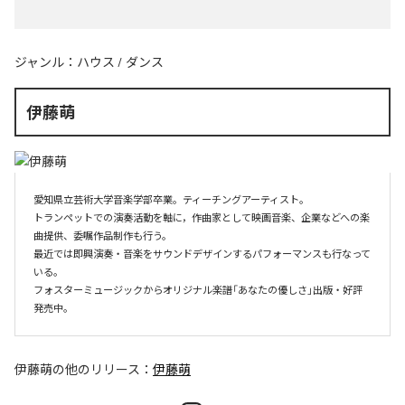
ジャンル：
ハウス
/
ダンス
伊藤萌
愛知県立芸術大学音楽学部卒業。ティーチングアーティスト。

トランペットでの演奏活動を軸に，作曲家として映画音楽、企業などへの楽
曲提供、委嘱作品制作も行う。

最近では即興演奏・音楽をサウンドデザインするパフォーマンスも行なって
いる。

フォスターミュージックからオリジナル楽譜「あなたの優しさ」出版・好評
伊藤萌
の他のリリース：
伊藤萌