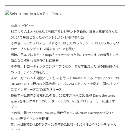
86年DJデビュー

87年より六本木MAHARJA WESTでレジデントを勤め、当日人気絶頂だった
DA DAの基盤となったイベントBLACK NIGHTを担当

その後、ZooがプロデュースするCLUB QUEのレジデント、CLUBワルシャワ
のオープンレジデントDJ等のキャリアを積む

当時、日本ではまだHip Hopがマイナーだった為、FMラジオでの普及という
新たな目標をもち制作会社に転身

その後、レコーディングエンジニアになり、まだ学生だった頃のBRAHMAN
のレコーディング等を行う

また一方でバンド活動としてもDJを行いDJ KRASH率いるJazzy upper cutの
ON AIR EASTで行われた再結成LIVEではフロントアクトを勤め、同名バンド
にてインディーズにてCDをリリース

10数年一旦業界から離れたのち、2012年六本木にDJ BAR Envvy the sonic 
spaceをキングギドラのリーダーK DUB SHINEをプロデューサーに迎えオー
プン

その後、元Brandnew Heaviesの初代ヴォーカル N'Dea DavenportらとLe 
Baron等でイベントを開催

又、元LDHでEXILEのツアーDJを務めたDJ SHIBUCHINとイベントをオーガ