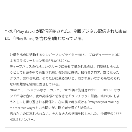
MRの「Play Back」が配信開始された。今回デジタル配信された楽曲
は、「Play Back」を含む全1曲となっている。
沖縄を拠点に活動するシンガーソングライターMRと、プロデューサーiNOに
よるコラボレーション楽曲「PLAY BACK」。

ディープハウスの心地よいグルーヴに乗せて描かれるのは、何度終わらせよ
うとしても頭の中で再生され続ける記憶と感情。揺れるフロア、空になった
グラス、交わる視線。そのたびに蘇る想いと、惹かれ合いながらも埋められ
ない距離感を繊細に表現している。

MRのエモーショナルなボーカルと、iNOが紡ぐ洗練されたDEEP HOUSEサウ
ンドが溶け合い、夜の高揚感と切なさをドラマチックに演出。終わりにしよ
うとしても繰り返される関係と、心の奥で鳴り続ける「Why are you making 
me feel this way?」という問いが、聴く者を深く引き込む。

忘れたいのに忘れられない。そんな大人の感情を映し出した、沖縄発のDEEP 
HOUSEナンバー。