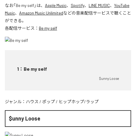
なお「
Be my self
」は、
Apple Music
、
Spotify
、
LINE MUSIC
、
YouTube
Music
、
Amazon Music Unlimited
などの音楽配信サービスで聴くこと
ができる。
各配信サービス：
Be my self
1
：
Be my self
$unny Loose
ジャンル：
ハウス
/
ポップ
/
ヒップホップ/ラップ
$unny Loose