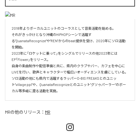
2018年よりボーカルユニットのコーラスとして音楽活動を始める。

それがきっかけとなり沖縄のHIPHOPシーンで活躍す
る"QuanataRecognize"や"REN"からのbeat提供を受け、2020年にソロ活動
を開始。

2023年に「ロケットに乗って」をシングルでリリースの他2023年には
EP「Flower」をリリース。

自身の楽曲制作や配信準備と共に、県内のクラブやバー、カフェを中心に
LIVEを行い、歌声とキャラクターで幅広いオーディエンスを虜にしている。

ソロ活動の他にも県内で活躍するラッパーO-BIS FREAKSとのユニッ
ト"village ppl"や、QuanataRecognizeとのユニット"グソゥパーラー"のボー
カル等多岐に渡る活動を実施。
MR
の他のリリース：
MR