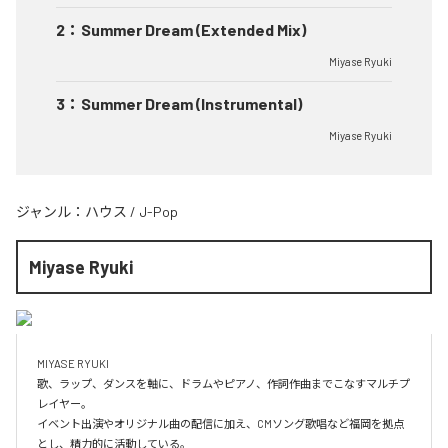
2
：
Summer Dream (Extended Mix)
Miyase Ryuki
3
：
Summer Dream (Instrumental)
Miyase Ryuki
ジャンル：
ハウス
/
J-Pop
Miyase Ryuki
MIYASE RYUKI

歌、ラップ、ダンスを軸に、ドラムやピアノ、作詞作曲までこなすマルチプ
レイヤー。

イベント出演やオリジナル曲の配信に加え、CMソング歌唱など福岡を拠点
とし、精力的に活動している。