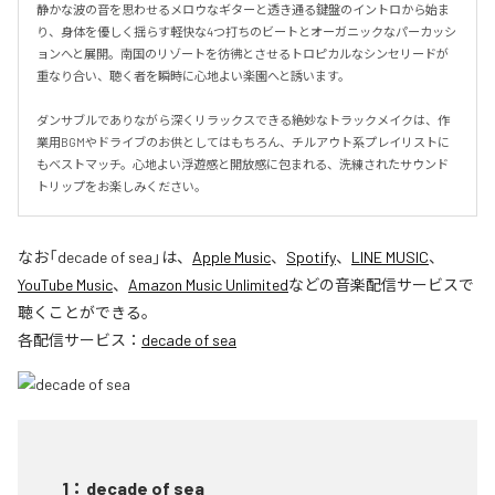
静かな波の音を思わせるメロウなギターと透き通る鍵盤のイントロから始ま
り、身体を優しく揺らす軽快な4つ打ちのビートとオーガニックなパーカッシ
ョンへと展開。南国のリゾートを彷彿とさせるトロピカルなシンセリードが
重なり合い、聴く者を瞬時に心地よい楽園へと誘います。

ダンサブルでありながら深くリラックスできる絶妙なトラックメイクは、作
業用BGMやドライブのお供としてはもちろん、チルアウト系プレイリストに
もベストマッチ。心地よい浮遊感と開放感に包まれる、洗練されたサウンド
トリップをお楽しみください。
なお「
decade of sea
」は、
Apple Music
、
Spotify
、
LINE MUSIC
、
YouTube Music
、
Amazon Music Unlimited
などの音楽配信サービスで
聴くことができる。
各配信サービス：
decade of sea
1
：
decade of sea