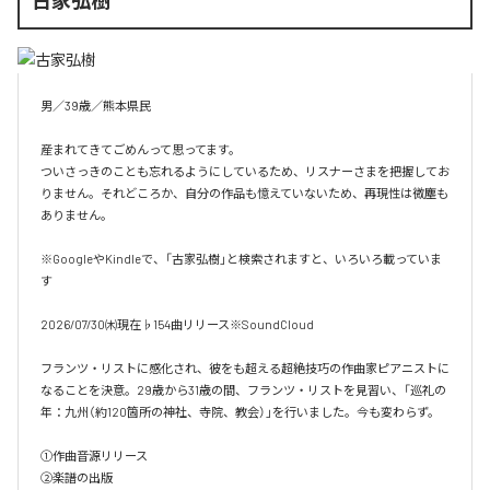
男／39歳／熊本県民

産まれてきてごめんって思ってます。

ついさっきのことも忘れるようにしているため、リスナーさまを把握してお
りません。それどころか、自分の作品も憶えていないため、再現性は微塵も
ありません。

※GoogleやKindleで、「古家弘樹」と検索されますと、いろいろ載っていま
す

2026/07/30㈭現在♭154曲リリース※SoundCloud

フランツ・リストに感化され、彼をも超える超絶技巧の作曲家ピアニストに
なることを決意。29歳から31歳の間、フランツ・リストを見習い、「巡礼の
年：九州（約120箇所の神社、寺院、教会）」を行いました。今も変わらず。

①作曲音源リリース

②楽譜の出版
