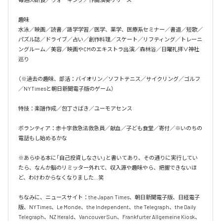
趣味

水泳／映画／読書／語学学習／医学、薬学、医療系セミナー／書道／短歌／
パズル誌／ドライブ／占い／創作料理／スケート／リフティング／トレーニ
ングルーム／美容／映画やCMのエキストラ出演／森林浴／日曜礼拝∨神社
巡り

（※過去の趣味、部活：バイオリン／ソフトテニス／サイクリング／ゴルフ
／NYTimesと朝日新聞電子版のゲーム）

特技：楽譜作成／包丁さばき／ユーモアセンス

ボランティア：赤十字救急法救急員／献血／子ども食堂／寄付／※いのちの
電話もし始めるかな

※あらゆる本に「自己投資しなさい」と書いてあり、その通りに実行してい
たら、なんか脳のリミッター外れて、収入源や趣味やら、把握できないほ
ど、わけわからなくなりました…笑

ちなみに、ニュースサイト：the Japan Times、朝日新聞電子版、日経電子
版、NYTimes、Le Monde、the Independent、the Telegraph、the Daily 
Telegraph、NZ Herald、Vancouver Sun、Frankfurter Allgemeine Kiosk、