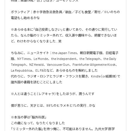
特技：楽譜作成／包丁さばき／ユーモアセンス

ボランティア：赤十字救急法救急員／献血／子ども食堂／寄付／※いのちの
電話もし始めるかな

※あらゆる本に「自己投資しなさい」と書いてあり、その通りに実行してい
たら、なんか脳のリミッター外れて、収入源や趣味やら、把握できないほ
ど、わけわからなくなりました…笑

ちなみに、ニュースサイト：the Japan Times、朝日新聞電子版、日経電子
版、NYTimes、Le Monde、the Independent、the Telegraph、the Daily 
Telegraph、NZ Herald、Vancouver Sun、Frankfurter Allgemeine Kiosk、
La Repubblica、EL PAÍSなど、あらゆるものを解約しました

代わりに、ラジオ・ロシアとラジオ・フランスを聞き、Kindle（or紙媒体）で
諸外国の書籍を読むことにしました

※人とは違うこと（レアキャラ）をしたほうが、潤うんです

僕が思うに、天才とは、99%のヒラメキと1%の実行…かな

※本当の夢は「脳外科医」

この歳になって、なりたくなりました

「リミッター外れた脳」を持つ俺に、不可能はありません。九州大学 医学