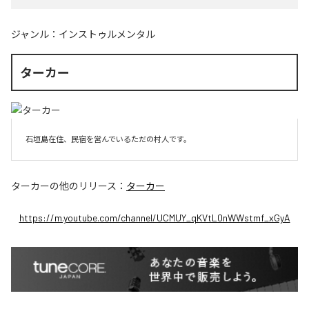
ジャンル：
インストゥルメンタル
ターカー
石垣島在住、民宿を営んでいるただの村人です。
ターカー
の他のリリース：
ターカー
https://m.youtube.com/channel/UCMUY_qKVtL0nWWstmf_xGyA