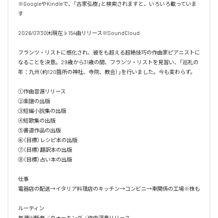
※GoogleやKindleで、「古家弘樹」と検索されますと、いろいろ載っていま
す

2026/07/30㈭現在♭154曲リリース※SoundCloud

フランツ・リストに感化され、彼をも超える超絶技巧の作曲家ピアニストに
なることを決意。29歳から31歳の間、フランツ・リストを見習い、「巡礼の
年：九州（約120箇所の神社、寺院、教会）」を行いました。今も変わらず。

①作曲音源リリース

②楽譜の出版

③短編小説集の出版

④短歌集の出版

⑤書道作品の出版

⑥（目標）レシピ本の出版

⑦（目標）翻訳本の出版

⑧（目標）占い本の出版

仕事

電器店の配送→イタリア料理店のキッチン→コンビニ→車関係の工場※株も

ルーティン

毎週㈫断食／ウォーキング／作曲演奏リリース
