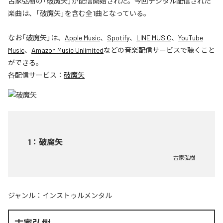
古家弘樹の「破魔矢」が配信開始された。今回デジタル配信された
楽曲は、「破魔矢」を含む全1曲となっている。
なお「
破魔矢
」は、
Apple Music
、
Spotify
、
LINE MUSIC
、
YouTube
Music
、
Amazon Music Unlimited
などの音楽配信サービスで聴くこと
ができる。
各配信サービス：
破魔矢
1
：
破魔矢
古家弘樹
ジャンル：
インストゥルメンタル
古家弘樹