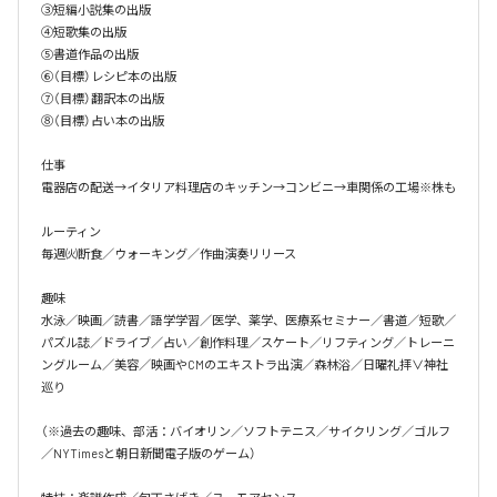
③短編小説集の出版

④短歌集の出版

⑤書道作品の出版

⑥（目標）レシピ本の出版

⑦（目標）翻訳本の出版

⑧（目標）占い本の出版

仕事

電器店の配送→イタリア料理店のキッチン→コンビニ→車関係の工場※株も

ルーティン

毎週㈫断食／ウォーキング／作曲演奏リリース

趣味

水泳／映画／読書／語学学習／医学、薬学、医療系セミナー／書道／短歌／
パズル誌／ドライブ／占い／創作料理／スケート／リフティング／トレーニ
ングルーム／美容／映画やCMのエキストラ出演／森林浴／日曜礼拝∨神社
巡り

（※過去の趣味、部活：バイオリン／ソフトテニス／サイクリング／ゴルフ
／NYTimesと朝日新聞電子版のゲーム）
