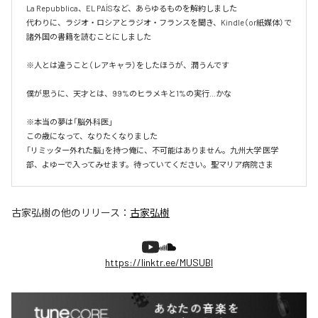
La Repubblica、EL PAÍSなど、あらゆるものを解約しました

代わりに、ラジオ・ロシアとラジオ・フランスを聞き、Kindle（or紙媒体）で
諸外国の書籍を読むことにしました

※人とは違うこと（レアキャラ）をしたほうが、潤うんです

僕が思うに、天才とは、99%のヒラメキと1%の実行…かな

※本当の夢は「脳外科医」

この歳になって、なりたくなりました

「リミッター外れた脳」を持つ俺に、不可能はありません。九州大学 医学
部、よゆーで入ってみせます。待っていてください。聖マリア病院さま
古家弘樹
の他のリリース：
古家弘樹
https://linktr.ee/MUSUBI