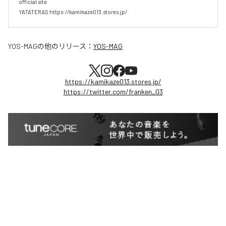
official site

YATATERAS https://kamikaze013.stores.jp/
YOS-MAG
の他のリリース：
YOS-MAG
https://kamikaze013.stores.jp/
https://twitter.com/franken_03