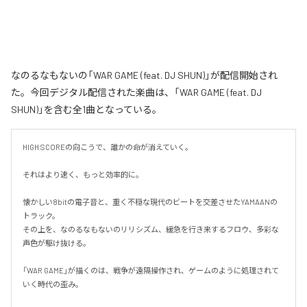
なのるなもないの「WAR GAME (feat. DJ SHUN)」が配信開始され
た。今回デジタル配信された楽曲は、「WAR GAME (feat. DJ
SHUN)」を含む全1曲となっている。
HIGH SCOREの向こうで、誰かの命が消えていく。

それはより速く、もっと効率的に。

懐かしい8bitの電子音と、重く不穏な現代のビートを交差させたYAMAANの
トラック。

その上を、なのるなもないのリリシズム、緩急を行き来するフロウ、多彩な
声色が駆け抜ける。

「WAR GAME」が描くのは、戦争が遠隔操作され、ゲームのように処理されて
いく時代の歪み。
