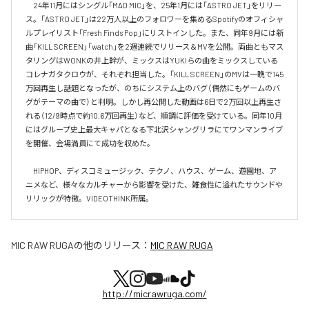
　24年11月にはシングル「MAD MIC」を、25年1月には「ASTRO JET」をリリー
ス。「ASTRO JET」は22万人以上のフォロワーを集めるSpotifyのオフィシャ
ルプレイリスト「Fresh Finds Pop」にリストインした。また、同年9月には新
曲「KILL SCREEN」「watch」を2週連続でリリース＆MVを公開。両曲ともマス
タリングはWONKの井上幹が、ミックスはYUKIらの曲をミックスしている
コレナガタクロウが、それぞれ担当した。「KILL SCREEN」のMVは一晩で145
万回再生し話題となったが、のちにシステム上のバグ（偶然にもゲームのバ
グがテーマの曲で）と判明。しかし再公開した動画は6日で2万回以上再生さ
れる（12/9時点で約10.6万回再生）など、順調に評価を受けている。同年10月
にはグループ史上最大キャパとなる下北沢シャングリラにてワンマンライブ
を開催、会場満員にて成功を収めた。

　HIPHOP、ディスコミュージック、テクノ、ハウス、ゲーム、遊園地、ア
ニメなど、様々なカルチャーから影響を受けた、雑食性に溢れたサウンドや
リリックが特徴。VIDEOTHINK所属。
MIC RAW RUGA
の他のリリース：
MIC RAW RUGA
http://micrawruga.com/