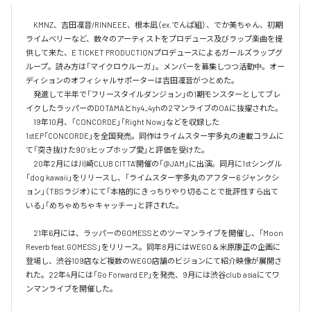
　KMNZ、吉田凜音/RINNEEE、根本凪（ex.でんぱ組）、でか美ちゃん、初期
ライムベリーなど、数々のアーティストをプロデュース及びラップ楽曲を提
供して来た、E TICKET PRODUCTIONプロデュースによるガールズラップグ
ループ。読み方は「マイクロウルーガ」。メンバーを募集しつつ活動中。オー
ディションのオフィシャルサポーターは吉田凜音がつとめた。

　発進して半年で「フリースタイルダンジョン」の1期モンスターとしてブレ
イクしたラッパーのDOTAMAとhy4_4yhの2マンライブのOAに抜擢された。

　19年10月、「CONCORDE」「Right Now」などを収録した
1stEP「CONCORDE」を全国発売。同作はライムスター宇多丸の連載コラムに
て「突き抜けた90’sヒップホップ愛」と評価を受けた。

　20年2月には川崎CLUB CITTA’開催の「@JAM」に出演。同月に1stシングル
「dog kawaii」をリリースし、「ライムスター宇多丸のアフター6 ジャンクシ
ョン」（TBSラジオ）にて「本格的にきっちりやり切ることで批評性すら出て
いる」「めちゃめちゃキャッチー」と評された。

　21年6月には、ラッパーのGOMESSとのツーマンライブを開催し、「Moon 
Reverb feat.GOMESS」をリリース。同年8月にはWEGO＆米原康正の企画に
登場し、渋谷109店など複数のWEGO店舗のビジョンにて紹介映像が展開さ
れた。22年4月には「Go Forward EP」を発売、9月には渋谷club asiaにてワ
ンマンライブを開催した。
