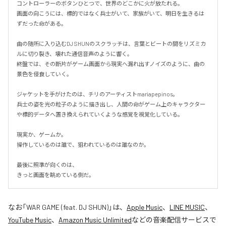
コントローラーのボタンひとつで、世界のどこかに火が放たれる。

画面の向こうには、標的ではなく兵士がいて、家族がいて、明日を生きるは
ずだった命がある。

曲の随所に入り込むDJ SHUNのスクラッチは、言葉とビートの間をリズミカ
ルに切り裂き、壊れた通信音声のように響く。

終盤では、その断片がゲーム画面から現実へ漏れ出すノイズのように、曲の
景色を侵食していく。

ジャケットを手がけたのは、チリのアーティストmariapepinos。

兵士の姿を光の粒子のように描き出し、人間の命がゲーム上のキャラクター
や標的データへ置き換えられていくような感覚を視覚化している。

現実か、ゲームか。

操作しているのは誰で、狙われているのは誰なのか。

最後に照準が向くのは、

きっと画面を眺めている側だ。
なお「
WAR GAME (feat. DJ SHUN)
」は、
Apple Music
、
LINE MUSIC
、
YouTube Music
、
Amazon Music Unlimited
などの音楽配信サービスで