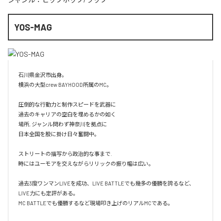
YOS-MAG
石川県金沢市出身。

横浜の大型crew BAYHOOD所属のMC。

圧倒的な行動力と制作スピードを武器に

過去のキャリアの空白を埋めるかの如く

場所, ジャンル問わず神奈川を拠点に

日本全国を股に掛け日々奮闘中。

ストリートの描写から政治的な事まで.

時にはユーモアを交えながらリリックの振り幅は広い。

過去3度ワンマンLIVEを成功、LIVE BATTLEでも幾多の優勝を誇るなど、
LIVE力にも定評がある。

MC BATTLEでも優勝するなど現場叩き上げのリアルMCである。
