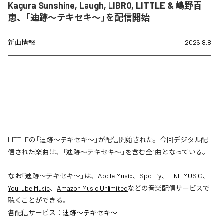
Kagura Sunshine, Laugh, LIBRO, LITTLE & 嶋野百
恵、「迪跡〜テキセキ〜」を配信開始
新曲情報
2026.8.8
LITTLEの「迪跡〜テキセキ〜」が配信開始された。今回デジタル配
信された楽曲は、「迪跡〜テキセキ〜」を含む全1曲となっている。
なお「
迪跡〜テキセキ〜
」は、
Apple Music
、
Spotify
、
LINE MUSIC
、
YouTube Music
、
Amazon Music Unlimited
などの音楽配信サービスで
聴くことができる。
各配信サービス：
迪跡〜テキセキ〜