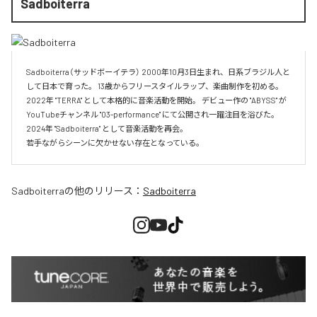
Sadboiterra
Sadboiterra（サッドボーイテラ） 2000年10月3日生まれ、日系ブラジル人と
して日本で育った。 13歳からフリースタイルラップ、楽曲制作を初める。 
2022年 "TERRA" として本格的に音楽活動を開始。 デビュー作の "ABYSS" が
YouTubeチャンネル "03-performance" にて公開され一躍注目を浴びた。 
2024年 "Sadboiterra" として音楽活動を再会。

若手ながらシーンに欠かせない存在となっている。
Sadboiterra
の他のリリース：
Sadboiterra