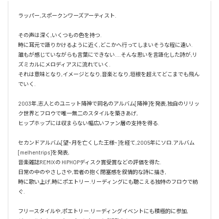
ラッパー,スポークンワーズアーティスト.

その声は深く,いくつもの色を持つ.

時に耳元で語りかけるように近く,どこかへ行ってしまいそうな程に遠い.

誰もが感じていながらも言葉にできない....そんな思いを言語化した詩が,リ
ズミカルにメロディアスに流れていく.

それは意味となり,イメージとなり,音楽となり,垣根を超えてどこまでも飛ん
でいく.

2003年,志人とのユニット降神で同名のアルバム[降神]を発表,独自のリリッ
ク世界とフロウで唯一無二のスタイルを築きあげ,

ヒップホップには収まらない幅広いファン層の支持を得る.

セカンドアルバム[望~月を亡くした王様~]を経て,2005年にソロ.アルバム 
[melhentrips]を発表,

音楽雑誌REMIXの HIPHOPディスク賞受賞などの評価を得た.

日常の中のやさしさや,若者の抱く閉塞感を叙情的な詩に描き,

時に歌い上げ,時にポエトリー.リーディングにも聴こえる独特のフロウで紡
ぐ.

フリースタイルや,ポエトリー.リーディングイベントにも積極的に参加,
