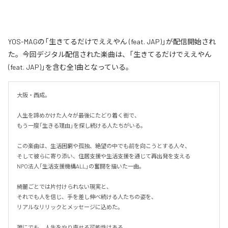
YOS-MAGの「生きてるだけでええやん (feat. JAP)」が配信開始され
た。今回デジタル配信された楽曲は、「生きてるだけでええやん
(feat. JAP)」を含む全1曲となっている。
大阪・西成。

人生を諦めかけた人々が最後にたどり着く街で、

もう一度「生きる理由」を探し続ける人たちがいる。

この楽曲は、生活困窮や孤独、絶望の中でも前を向こうとする人々、

そして彼らに寄り添い、住居支援や生活支援を通じて再出発を支える

NPO法人「生活支援機構ALL」の奮闘を描いた一曲。

綺麗ごとでは片付けられない現実と、

それでも人を信じ、手を差し伸べ続ける人たちの姿を、

リアルなリリックとメッセージに込めた。

誰にでも、人生をやり直せる可能性はある。
