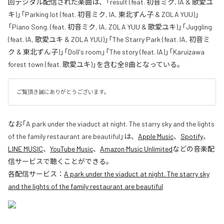
回デジタル配信された楽曲は、「result (feat. 初音ミク, IA & 歌愛ユ
キ)」「Parking lot (feat. 初音ミク, IA, 東北ずん子 & ZOLA YUU)」
「Piano Song. (feat. 初音ミク, IA, ZOLA YUU & 歌愛ユキ)」「Juggling
(feat. IA, 歌愛ユキ & ZOLA YUU)」「The Starry Park (feat. IA, 初音ミ
ク & 東北ずん子)」「Doll's room」「The story (feat. IA)」「Karuizawa
forest town (feat. 歌愛ユキ)」を含む全8曲となっている。
ご覧頂き誠にありがとうございます。
なお「
A park under the viaduct at night. The starry sky and the lights
of the family restaurant are beautiful
」は、
Apple Music
、
Spotify
、
LINE MUSIC
、
YouTube Music
、
Amazon Music Unlimited
などの音楽配
信サービスで聴くことができる。
各配信サービス：
A park under the viaduct at night. The starry sky
and the lights of the family restaurant are beautiful