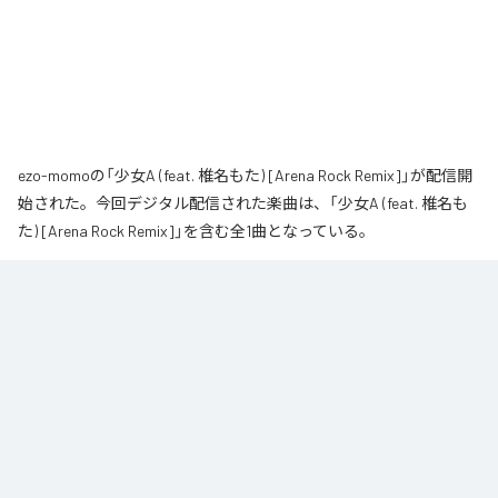
ezo-momoの「少女A (feat. 椎名もた) [Arena Rock Remix]」が配信開
始された。今回デジタル配信された楽曲は、「少女A (feat. 椎名も
た) [Arena Rock Remix]」を含む全1曲となっている。
椎名もた「少女A」を、壮大なアリーナロックへ再構築した 「Arena Rock 
Remix」。

繊細で静かな歌い出しから、幾重にも重なるギター、力強いベースとライブ
ドラム、感情的なキーボードが一気に広がる爆発的なサビへ。

心音や一瞬の静寂、観客の手拍子とシンガロングを交えながら、原曲に宿る
孤独と心の揺れを、大観衆と分かち合う希望のエネルギーへと昇華しまし
た。
