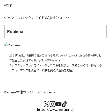
VFMP
ジャンル：
ロック
/
アイドル(女性)
/
J-Pop
Rociena
2025年始動。「最初の自分になれる場所」Very First Me! Projectの第一弾とし
て誕生した女性アイドルグループRociena

ミクスチャーロックをイメージした楽曲を展開し、未熟ながら精一杯見せる
パフォーマンスを武器に、東京を拠点に活動を開始。

Rociena
の他のリリース：
Rociena
https://www.rociena.jp/