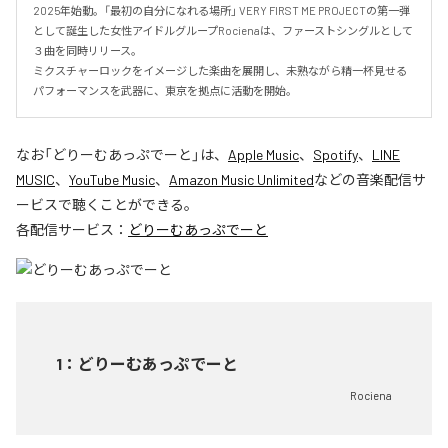
2025年始動。「最初の自分になれる場所」 VERY FIRST ME PROJECTの第一弾
として誕生した女性アイドルグループRocienaは、ファーストシングルとして
３曲を同時リリース。

ミクスチャーロックをイメージした楽曲を展開し、未熟ながら精一杯見せる
パフォーマンスを武器に、東京を拠点に活動を開始。
なお「
どりーむあっぷでーと
」は、
Apple Music
、
Spotify
、
LINE
MUSIC
、
YouTube Music
、
Amazon Music Unlimited
などの音楽配信サ
ービスで聴くことができる。
各配信サービス：
どりーむあっぷでーと
1
：
どりーむあっぷでーと
Rociena