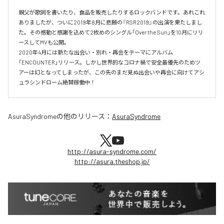
親父が歌詞を書いたり、食品を販売したりするロックバンドです。あれこれ
ありましたが、ついに2019年8月に悲願の『RSR2019』の出演を果たしまし
た。その感動と感謝を込めて2枚めのシングル「Over the Sun」を10月にリリ
ースしてMVも公開。

2020年4月には新たな出会い・別れ・再会をテーマにアルバム
「ENCOUNTER」リリース。しかし世界的なコロナ禍で安全最優先のためツ
アーは幻となってしまったが、この先のまだ見ぬ出会いや再会に向けてアシ
ュラシンドローム絶賛稼働中！
AsuraSyndrome
の他のリリース：
AsuraSyndrome
http://asura-syndrome.com/
http://asura.theshop.jp/