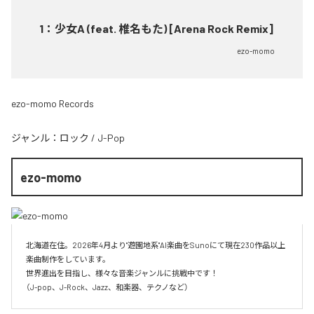
1
：
少女A (feat. 椎名もた) [Arena Rock Remix]
ezo-momo
ezo-momo Records
ジャンル：
ロック
/
J-Pop
ezo-momo
北海道在住。2026年4月より"遊園地系"AI楽曲をSunoにて現在230作品以上
楽曲制作をしています。

世界進出を目指し、様々な音楽ジャンルに挑戦中です！

（J-pop、J-Rock、Jazz、和楽器、テクノなど）