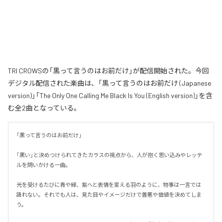
TRI CROWSの「黒って言うのはお前だけ」が配信開始された。今回
デジタル配信された楽曲は、「黒って言うのはお前だけ (Japanese
version)」「The Only One Calling Me Black Is You (English version)」を含
む全2曲となっている。
「黒って言うのはお前だけ」

「黒い」と決めつけられてきたカラスの視点から、人が抱く思い込みやレッテ
ルを問いかける一曲。

光を受けるたびに青や緑、紫へと表情を変える羽のように、物事は一言では
語れない。それでも人は、見た目やイメージだけで善悪や価値を決めてしま
う。
