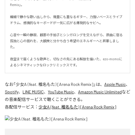
Remix」。

繊細で静かな歌い出しから、幾重にも重なるギター、力強いベースとライブ
ドラム、感情的なキーボードが一気に広がる爆発的なサビへ。

心音や一瞬の静寂、観客の手拍子とシンガロングを交えながら、原曲に宿る
孤独と心の揺れを、大観衆と分かち合う希望のエネルギーへと昇華しまし
た。

夜空まで届くような歌声と、切なさの先にある解放を描いた、ezo-momoに
よるシネマティックなロックリミックスです。
なお「
少女A (feat. 椎名もた) [Arena Rock Remix]
」は、
Apple Music
、
Spotify
、
LINE MUSIC
、
YouTube Music
、
Amazon Music Unlimited
など
の音楽配信サービスで聴くことができる。
各配信サービス：
少女A (feat. 椎名もた) [Arena Rock Remix]