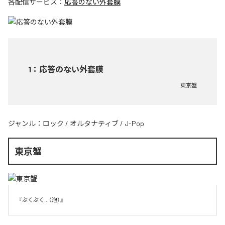
各配信サービス：
応答のない外套膜
1
：
応答のない外套膜
東京蟹
ジャンル：
ロック
/
オルタナティブ
/
J-Pop
東京蟹
『ぶくぶく...（泡）』