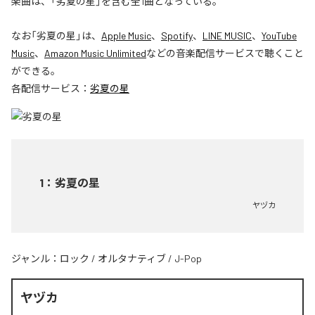
楽曲は、「劣夏の星」を含む全1曲となっている。
なお「
劣夏の星
」は、
Apple Music
、
Spotify
、
LINE MUSIC
、
YouTube
Music
、
Amazon Music Unlimited
などの音楽配信サービスで聴くこと
ができる。
各配信サービス：
劣夏の星
1
：
劣夏の星
ヤヅカ
ジャンル：
ロック
/
オルタナティブ
/
J-Pop
ヤヅカ