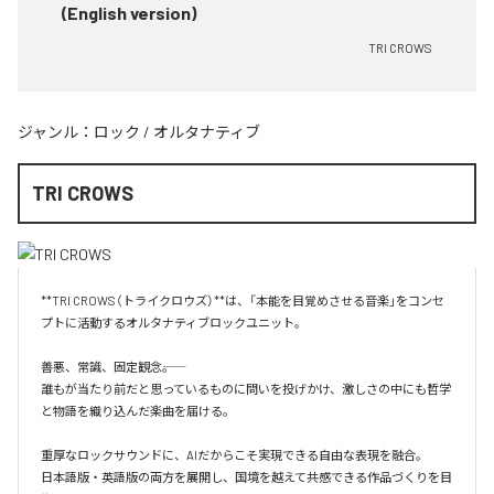
(English version)
TRI CROWS
ジャンル：
ロック
/
オルタナティブ
TRI CROWS
**TRI CROWS（トライクロウズ）**は、「本能を目覚めさせる音楽」をコンセ
プトに活動するオルタナティブロックユニット。

善悪、常識、固定観念――。

誰もが当たり前だと思っているものに問いを投げかけ、激しさの中にも哲学
と物語を織り込んだ楽曲を届ける。

重厚なロックサウンドに、AIだからこそ実現できる自由な表現を融合。

日本語版・英語版の両方を展開し、国境を越えて共感できる作品づくりを目