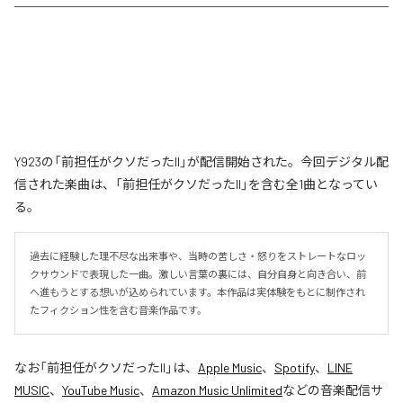
Y923の「前担任がクソだったII」が配信開始された。今回デジタル配
信された楽曲は、「前担任がクソだったII」を含む全1曲となってい
る。
過去に経験した理不尽な出来事や、当時の苦しさ・怒りをストレートなロッ
クサウンドで表現した一曲。激しい言葉の裏には、自分自身と向き合い、前
へ進もうとする想いが込められています。本作品は実体験をもとに制作され
たフィクション性を含む音楽作品です。
なお「
前担任がクソだったII
」は、
Apple Music
、
Spotify
、
LINE
MUSIC
、
YouTube Music
、
Amazon Music Unlimited
などの音楽配信サ