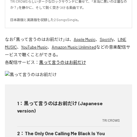
TRI CROWSらしいダークなロックサウンドに乗せて、「本当に黒いのは誰なの
か？」を静かに、そして鋭く突きつける楽曲です。

日本語版と英語版を収録した2 Songs Single。
なお「
黒って言うのはお前だけ
」は、
Apple Music
、
Spotify
、
LINE
MUSIC
、
YouTube Music
、
Amazon Music Unlimited
などの音楽配信サ
ービスで聴くことができる。
各配信サービス：
黒って言うのはお前だけ
1
：
黒って言うのはお前だけ (Japanese
version)
TRI CROWS
2
：
The Only One Calling Me Black Is You