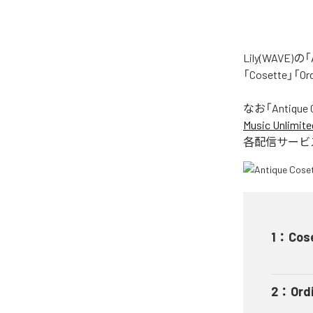
Lily(WAV
「Cosette」「
なお「
Antique 
Music Unlimite
各配信サービ
1
：
Cos
2
：
Ord