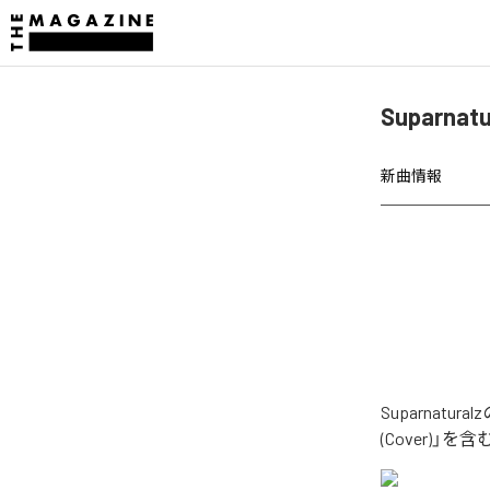
Suparna
新曲情報
Suparnat
(Cover)」