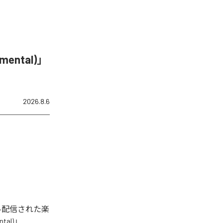
umental)」
2026.8.6
デジタル配信された楽
ntal)」