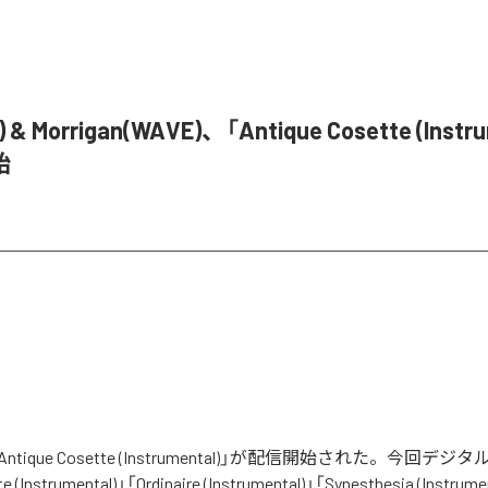
) & Morrigan(WAVE)、「Antique Cosette (Instr
始
)の「Antique Cosette (Instrumental)」が配信開始された。今回
Instrumental)」「Ordinaire (Instrumental)」「Synesthesia (Instrume