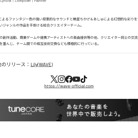
｜Lyricist｜Composer｜Planner

＆Lilyによるファンタジー色の強い叙景的なサウンドと暁星ちかげ＆あしゅによる幻想的な彩り
いジャンルの作品を手掛ける総合クリエイターチーム。

の創作活動、商業ゲームや提携アーティストへの楽曲提供等の他、クリエイター同士の交流
を重んじ、チーム間での相互技術交換なども積極的に行っている。
他のリリース：
Lily(WAVE)
https://wave-official.com