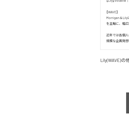
【Lily】Vocalist
【WAVE】

Morrigan
を主軸に、幅広
近年では各個人
規模な企画発想
Lily(WAVE)
の