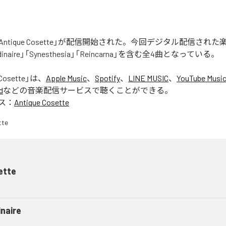
E)の「Antique Cosette」が配信開始された。今回デジタル配信され
Ordinaire」「Synesthesia」「Reincarna」を含む全4曲となっている。
Cosette
」は、
Apple Music
、
Spotify
、
LINE MUSIC
、
YouTube Musi
d
などの音楽配信サービスで聴くことができる。
ス：
Antique Cosette
ette
inaire