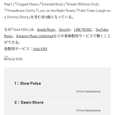
Map?」「Fogged Glass」「Emerald Boat」「Dream Without End」
「Threadbare Cloth」「Lost on the Night Road」「Palm Trees Laugh on
a Stormy Shore」を含む全9曲となっている。
なお「
Void XXIX
」は、
Apple Music
、
Spotify
、
LINE MUSIC
、
YouTube
Music
、
Amazon Music Unlimited
などの音楽配信サービスで聴くこと
ができる。
各配信サービス：
Void XXIX
1
：
Slow Pulse
Chihei Hatakeyama
2
：
Dawn Shore
Chihei Hatakeyama