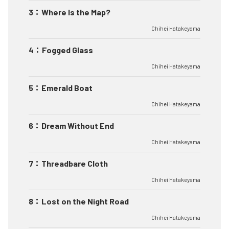
3
：
Where Is the Map?
Chihei Hatakeyama
4
：
Fogged Glass
Chihei Hatakeyama
5
：
Emerald Boat
Chihei Hatakeyama
6
：
Dream Without End
Chihei Hatakeyama
7
：
Threadbare Cloth
Chihei Hatakeyama
8
：
Lost on the Night Road
Chihei Hatakeyama