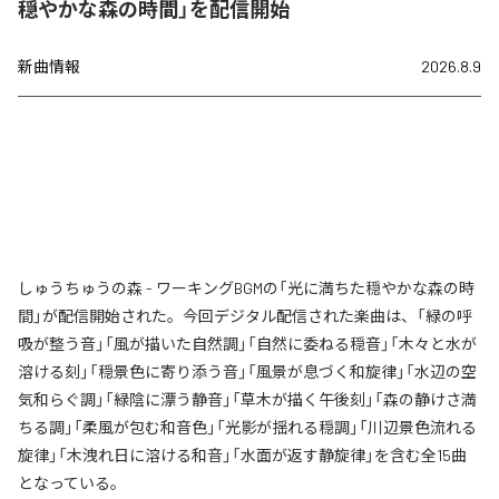
穏やかな森の時間」を配信開始
新曲情報
2026.8.9
しゅうちゅうの森 - ワーキングBGMの「光に満ちた穏やかな森の時
間」が配信開始された。今回デジタル配信された楽曲は、「緑の呼
吸が整う音」「風が描いた自然調」「自然に委ねる穏音」「木々と水が
溶ける刻」「穏景色に寄り添う音」「風景が息づく和旋律」「水辺の空
気和らぐ調」「緑陰に漂う静音」「草木が描く午後刻」「森の静けさ満
ちる調」「柔風が包む和音色」「光影が揺れる穏調」「川辺景色流れる
旋律」「木洩れ日に溶ける和音」「水面が返す静旋律」を含む全15曲
となっている。