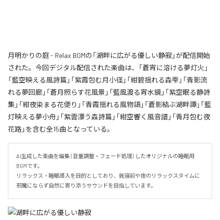
月明かりの庭 - Relax BGMの「湖畔に広がる優しい静寂」が配信開始
された。今回デジタル配信された楽曲は、「蒼宵に溶ける夢灯火」
「藍空映える風詩篇」「紫霞包む月小径」「紺碧揺れる森雫」「青影流
れる夢回廊」「蒼月照らす花風景」「藍風渡る宵水鏡」「紫空眠る静詩
集」「紺夜染まる花便り」「青霞揺れる風物語」「蒼影結ぶ湖畔譚」「藍
灯映える夢小舟」「紫雲漂う森詩篇」「紺空響く風音譜」「青月包む夜
花路」を含む全15曲となっている。
AI生成した楽曲を編集（音量調整・フェード処理）したオリジナルの睡眠用
BGMです。

リラックス・睡眠導入を目的としており、就寝前や夜のリラックスタイムに

邪魔にならず自然に寄り添うサウンドを目指しています。