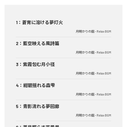
1
：
蒼宵に溶ける夢灯火
月明かりの庭 - Relax BGM
2
：
藍空映える風詩篇
月明かりの庭 - Relax BGM
3
：
紫霞包む月小径
月明かりの庭 - Relax BGM
4
：
紺碧揺れる森雫
月明かりの庭 - Relax BGM
5
：
青影流れる夢回廊
月明かりの庭 - Relax BGM