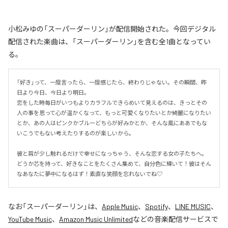
小松みゆの「スーパーダーリン」が配信開始された。今回デジタル
配信された楽曲は、「スーパーダーリン」を含む全1曲となってい
る。
「好き」って、一度言ったら、一度感じたら、終わりじゃない。その瞬間、昨
日より今日、今日より明日。

恋をした時毎日がいつもよりカラフルできらめいて見えるのは、きっとその
人の事を思って心が温かくなって、もっと可愛くなりたいとか綺麗になりたい
とか、あの人はピンクかブルーどちらが好みかとか、そんな風にああでもな
いこうでもない考えたりするのが楽しいから。

彼と肩が少し触れるだけで幸せになっちゃう、そんな恋する女の子たちへ。
どうか芯を持って、好きなことをたくさん集めて、自分色に輝いて！彼はそん
なあなたに夢中になるはず！素直な笑顔を忘れないでね♡
なお「
スーパーダーリン
」は、
Apple Music
、
Spotify
、
LINE MUSIC
、
YouTube Music
、
Amazon Music Unlimited
などの音楽配信サービスで