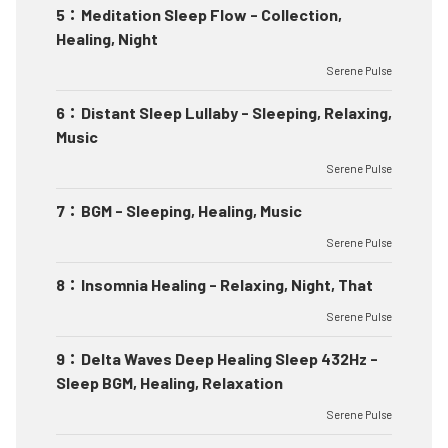
5
：
Meditation Sleep Flow - Collection,
Healing, Night
Serene Pulse
6
：
Distant Sleep Lullaby - Sleeping, Relaxing,
Music
Serene Pulse
7
：
BGM - Sleeping, Healing, Music
Serene Pulse
8
：
Insomnia Healing - Relaxing, Night, That
Serene Pulse
9
：
Delta Waves Deep Healing Sleep 432Hz -
Sleep BGM, Healing, Relaxation
Serene Pulse