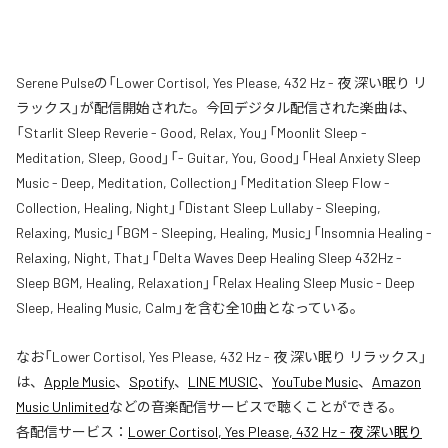
Serene Pulseの「Lower Cortisol, Yes Please, 432 Hz - 夜 深い眠り リ
ラックス」が配信開始された。今回デジタル配信された楽曲は、
「Starlit Sleep Reverie - Good, Relax, You」「Moonlit Sleep -
Meditation, Sleep, Good」「- Guitar, You, Good」「Heal Anxiety Sleep
Music - Deep, Meditation, Collection」「Meditation Sleep Flow -
Collection, Healing, Night」「Distant Sleep Lullaby - Sleeping,
Relaxing, Music」「BGM - Sleeping, Healing, Music」「Insomnia Healing -
Relaxing, Night, That」「Delta Waves Deep Healing Sleep 432Hz -
Sleep BGM, Healing, Relaxation」「Relax Healing Sleep Music - Deep
Sleep, Healing Music, Calm」を含む全10曲となっている。
なお「
Lower Cortisol, Yes Please, 432 Hz - 夜 深い眠り リラックス
」
は、
Apple Music
、
Spotify
、
LINE MUSIC
、
YouTube Music
、
Amazon
Music Unlimited
などの音楽配信サービスで聴くことができる。
各配信サービス：
Lower Cortisol, Yes Please, 432 Hz - 夜 深い眠り