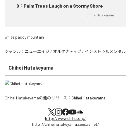
9
：
Palm Trees Laugh on a Stormy Shore
Chihei Hatakeyama
white paddy mountain
ジャンル：
ニューエイジ
/
オルタナティブ
/
インストゥルメンタル
Chihei Hatakeyama
Chihei Hatakeyama
の他のリリース：
Chihei Hatakeyama
http://www.chihei.org/
http://chiheihatakeyama.seesaa.net/