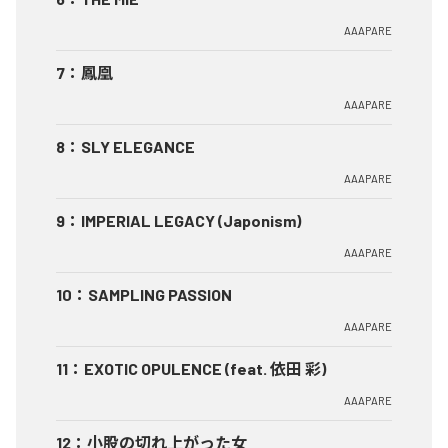
AAAPARE
7
：
鳳凰
AAAPARE
8
：
SLY ELEGANCE
AAAPARE
9
：
IMPERIAL LEGACY (Japonism)
AAAPARE
10
：
SAMPLING PASSION
AAAPARE
11
：
EXOTIC OPULENCE (feat. 依田 彩)
AAAPARE
12
：
小股の切れ上がった女