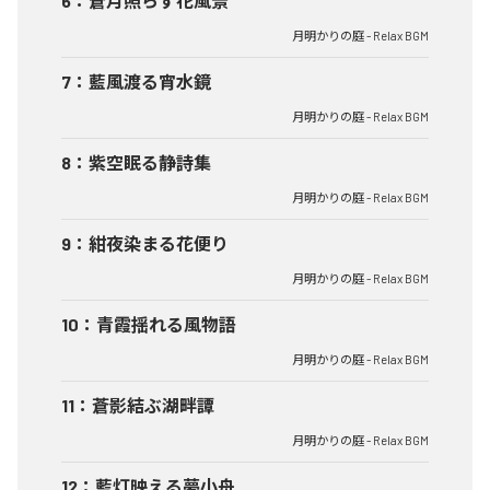
6
：
蒼月照らす花風景
月明かりの庭 - Relax BGM
7
：
藍風渡る宵水鏡
月明かりの庭 - Relax BGM
8
：
紫空眠る静詩集
月明かりの庭 - Relax BGM
9
：
紺夜染まる花便り
月明かりの庭 - Relax BGM
10
：
青霞揺れる風物語
月明かりの庭 - Relax BGM
11
：
蒼影結ぶ湖畔譚
月明かりの庭 - Relax BGM
12
：
藍灯映える夢小舟