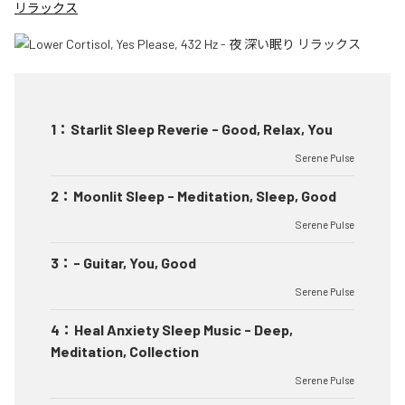
リラックス
1
：
Starlit Sleep Reverie - Good, Relax, You
Serene Pulse
2
：
Moonlit Sleep - Meditation, Sleep, Good
Serene Pulse
3
：
- Guitar, You, Good
Serene Pulse
4
：
Heal Anxiety Sleep Music - Deep,
Meditation, Collection
Serene Pulse