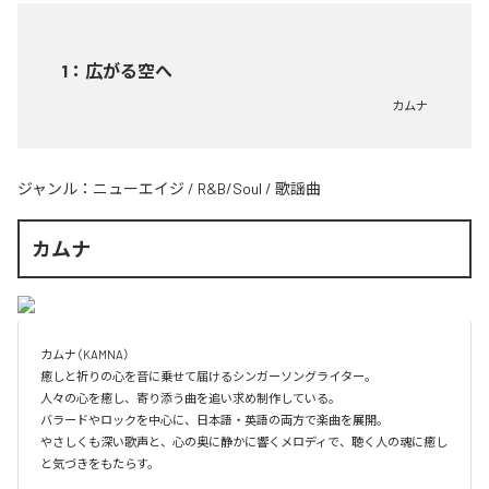
1
：
広がる空へ
カムナ
ジャンル：
ニューエイジ
/
R&B/Soul
/
歌謡曲
カムナ
カムナ（KAMNA）

癒しと祈りの心を音に乗せて届けるシンガーソングライター。

人々の心を癒し、寄り添う曲を追い求め制作している。

バラードやロックを中心に、日本語・英語の両方で楽曲を展開。

やさしくも深い歌声と、心の奥に静かに響くメロディで、聴く人の魂に癒し
と気づきをもたらす。