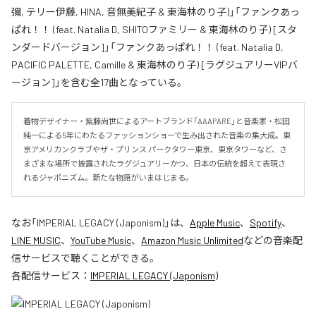
彌, テリー伊藤, HINA, 音無美紀子 & 東海林のり子)」「ファンクあっ
ぱれ！！ (feat. Natalia D, SHITOファミリー & 東海林のり子) [スタ
ンダードバージョン]」「ファンクあっぱれ！！ (feat. Natalia D,
PACIFIC PALETTE, Camille & 東海林のり子) [ラグジュアリーVIPバ
ージョン]」を含む全17曲となっている。
着物デザイナー・紫藤尚世によるアートブランド「AAAPARE」と音楽家・松田
純一による5年にわたるファッションショーで生み出された音楽の集大成。東
京アメリカンクラブやザ・プリンス パークタワー東京、東京タワーなど、さ
まざまな場所で披露されたラグジュアリーかつ、日本の伝統を超えて表現さ
れるジャポニズム。新たな物語がいまはじまる。
なお「
IMPERIAL LEGACY (Japonism)
」は、
Apple Music
、
Spotify
、
LINE MUSIC
、
YouTube Music
、
Amazon Music Unlimited
などの音楽配
信サービスで聴くことができる。
各配信サービス：
IMPERIAL LEGACY (Japonism)