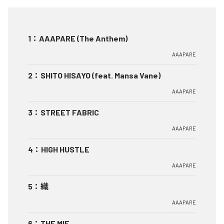
1
：
AAAPARE (The Anthem)
AAAPARE
2
：
SHITO HISAYO (feat. Mansa Vane)
AAAPARE
3
：
STREET FABRIC
AAAPARE
4
：
HIGH HUSTLE
AAAPARE
5
：
織
AAAPARE
6
：
THE MIE