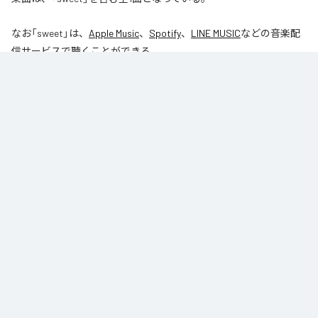
なお「
sweet
」は、
Apple Music
、
Spotify
、
LINE MUSIC
などの音楽配
信サービスで聴くことができる。
各配信サービス：
sweet
1
：
sweet
丸山拓真
ジャンル：
J-Pop
/
オルタナティブ
/
ヒップホップ/ラップ
丸山拓真