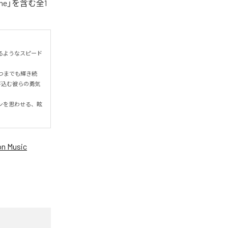
ne」を含む全1
するようなスピード
つまでも輝き続
び込む彼らの勇気
ンを思わせる、眩
n Music