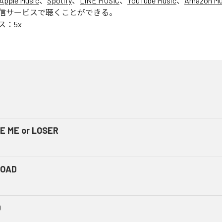
Apple Music
、
Spotify
、
LINE MUSIC
、
YouTube Music
、
Amazon Mus
信サービスで聴くことができる。
ス：
5x
E ME or LOSER
LOAD
D