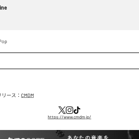
ine
Pop
リリース：
CMDM
https://www.cmdm.jp/