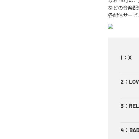
なお「
5x
」は、
などの音楽配
各配信サービ
1
：
X
2
：
LOV
3
：
RE
4
：
BA