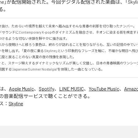
yline」が配信開始された。今回デジタル配信された楽曲は、「Skyli
る。
抜け、ためらいの境界を越えて未来へ踏み出す――そんな青春の刹那を切り取ったナンバー。

サウンドにContemporary K-popのダイナミズムを融合させ、ネオンに染まる街を疾走
けるような切ない余韻を鮮やかに描き出す。

れから夜明けへと移ろう景色は、終わりが訪れることを知りながらも、互いの記憶の中でい
を映し出す。「夏の夜に乗る Skyline」という印象的なフレーズを軸に、不確かな明日へ飛
度と戻ることのない真夏の夜の残像を表現した。

ィと、ステージ映えするダイナミックなリズムが美しく交錯し、日本の青春映画のワンシー
る"Japanese Summer Nostalgia"を体現した一曲となっている。
」は、
Apple Music
、
Spotify
、
LINE MUSIC
、
YouTube Music
、
Amazo
の音楽配信サービスで聴くことができる。
ス：
Skyline