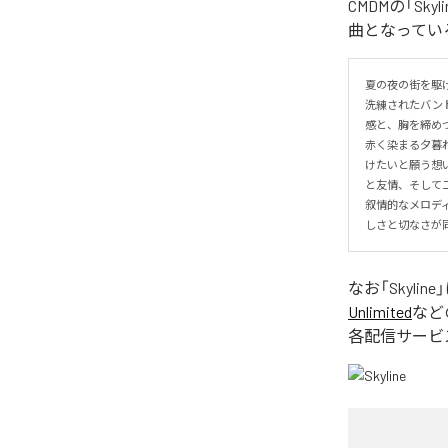
CMDMの「Sk
曲となってい
夏の夜の街を駆け
洗練されたバンド
感と、胸を締めつ
赤く染まる夕暮
けたいと願う想い
と友情、そして二
叙情的なメロデ
しさと切なさが同居す
なお「
Skyline
Unlimited
など
各配信サービ