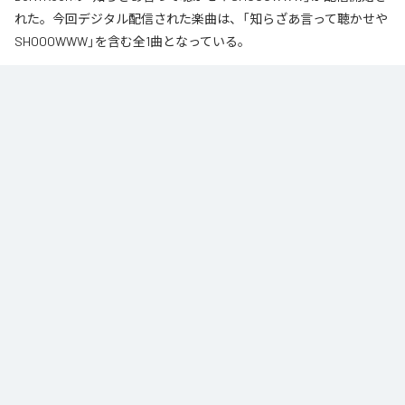
れた。今回デジタル配信された楽曲は、「知らざあ言って聴かせや
SHOOOWWW」を含む全1曲となっている。
なお「
知らざあ言って聴かせやSHOOOWWW
」は、
Apple Music
、
Spotify
、
LINE MUSIC
、
YouTube Music
、
Amazon Music Unlimited
など
の音楽配信サービスで聴くことができる。
各配信サービス：
知らざあ言って聴かせやSHOOOWWW
1
：
知らざあ言って聴かせやSHOOOWWW
DoNYKooR
ACIDBOYSCLUB