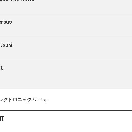
erous
tsuki
ht
レクトロニック
/
J-Pop
HT