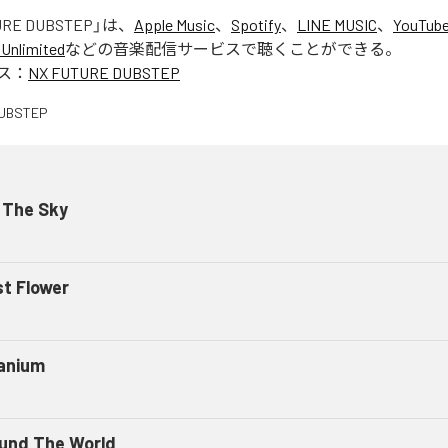
URE DUBSTEP
」は、
Apple Music
、
Spotify
、
LINE MUSIC
、
YouTube
Unlimited
などの音楽配信サービスで聴くことができる。
ス：
NX FUTURE DUBSTEP
 The Sky
st Flower
anium
und The World