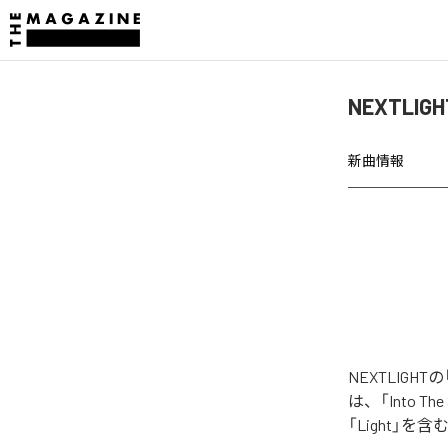
NEXTLIG
新曲情報
NEXTLIGH
は、「Into The 
「Light」