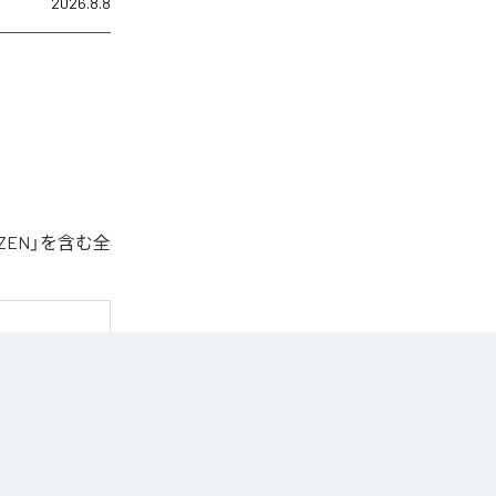
2026.8.8
ZEN」を含む全
トラック。

識した世界観を
曲。