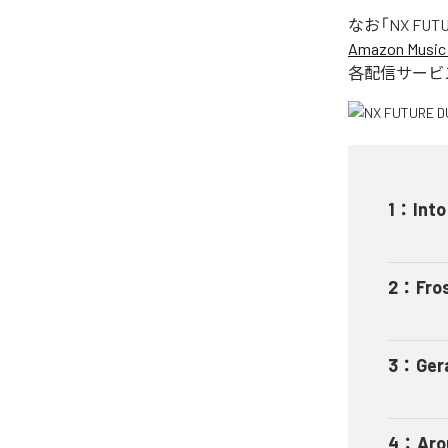
なお「
NX FUT
Amazon Music 
各配信サービ
1
：
Into
2
：
Fro
3
：
Ger
4
：
Aro