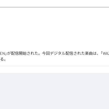
「WAZEN」が配信開始された。今回デジタル配信された楽曲は、「WA
いる。
る最新シングル「曲名」は、ダークで緊張感のあるサウンドと力強いグルーヴを軸に制作されたテクノ
没入感のあるシンセ、ミニマルながらも展開のあるアレンジが、クラブのピークタイムを意
ルギーを最大限に引き出すことをテーマに、国内外のクラブシーンを意識して制作された一