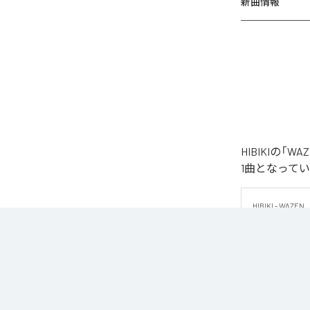
新曲情報
HIBIKIの
1曲となって
HIBIKI - WAZEN

HIBIKIによ
重厚なキック、
演出する。

フロアでのエネ