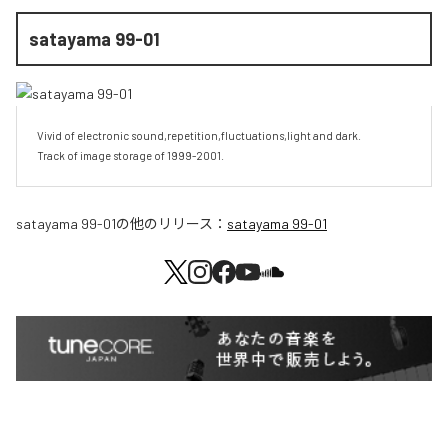
satayama 99-01
Vivid of electronic sound,repetition,fluctuations,light and dark.

Track of image storage of 1999-2001.
satayama 99-01
の他のリリース：
satayama 99-01