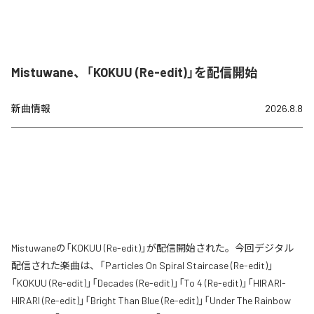
Mistuwane、「KOKUU (Re-edit)」を配信開始
新曲情報
2026.8.8
Mistuwaneの「KOKUU (Re-edit)」が配信開始された。今回デジタル
配信された楽曲は、「Particles On Spiral Staircase (Re-edit)」
「KOKUU (Re-edit)」「Decades (Re-edit)」「To 4 (Re-edit)」「HIRARI-
HIRARI (Re-edit)」「Bright Than Blue (Re-edit)」「Under The Rainbow