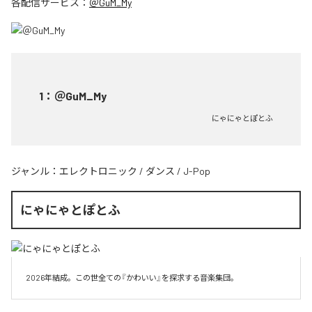
各配信サービス：
＠GuM_My
1
：
＠GuM_My
にゃにゃとぽとふ
ジャンル：
エレクトロニック
/
ダンス
/
J-Pop
にゃにゃとぽとふ
2026年結成。この世全ての『かわいい』を探求する音楽集団。