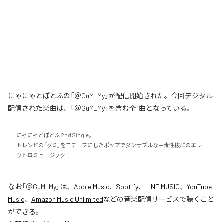
にゃにゃとぽとふの「＠GuM_My」が配信開始された。今回デジタル
配信された楽曲は、「＠GuM_My」を含む全1曲となっている。
にゃにゃとぽとふ 2nd Single。

トレンドの「グミ」をモチーフにしたポップでダンサブルな中毒性抜群のエレ
クトロミュージック！
なお「
＠GuM_My
」は、
Apple Music
、
Spotify
、
LINE MUSIC
、
YouTube
Music
、
Amazon Music Unlimited
などの音楽配信サービスで聴くこと
ができる。