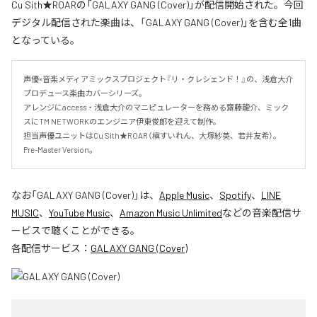
Cu Sith★ROARの「GALAXY GANG (Cover)」が配信開始された。今回
デジタル配信された楽曲は、「GALAXY GANG (Cover)」を含む全1曲
となっている。
声優×音楽メディアミックスプロジェクト『リ・クレシェンド！』の、浅倉大介
プロデュース楽曲カバーシリーズ。

アレンジにaccess・浅倉大介のマニピュレーターを務める齋藤龍介、ミック
スにTM NETWORKのエンジニア伊東俊郎を迎えて制作。

担当声優ユニットはCu Sith★ROAR（槇すいれん、大塚紗英、若井友希）。
Pre-Master Version。
なお「
GALAXY GANG (Cover)
」は、
Apple Music
、
Spotify
、
LINE
MUSIC
、
YouTube Music
、
Amazon Music Unlimited
などの音楽配信サ
ービスで聴くことができる。
各配信サービス：
GALAXY GANG (Cover)