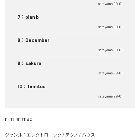
satayama 99-01
7
：
plan b
satayama 99-01
8
：
December
satayama 99-01
9
：
sakura
satayama 99-01
10
：
tinnitus
satayama 99-01
FUTURE TRAX
ジャンル：
エレクトロニック
/
テクノ
/
ハウス