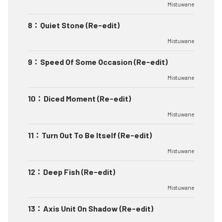
Mistuwane
8
：
Quiet Stone (Re-edit)
Mistuwane
9
：
Speed Of Some Occasion (Re-edit)
Mistuwane
10
：
Diced Moment (Re-edit)
Mistuwane
11
：
Turn Out To Be Itself (Re-edit)
Mistuwane
12
：
Deep Fish (Re-edit)
Mistuwane
13
：
Axis Unit On Shadow (Re-edit)