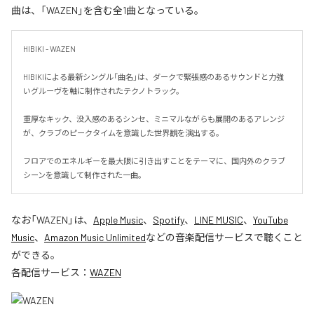
曲は、「WAZEN」を含む全1曲となっている。
HIBIKI - WAZEN

HIBIKIによる最新シングル「曲名」は、ダークで緊張感のあるサウンドと力強
いグルーヴを軸に制作されたテクノトラック。

重厚なキック、没入感のあるシンセ、ミニマルながらも展開のあるアレンジ
が、クラブのピークタイムを意識した世界観を演出する。

フロアでのエネルギーを最大限に引き出すことをテーマに、国内外のクラブ
シーンを意識して制作された一曲。
なお「
WAZEN
」は、
Apple Music
、
Spotify
、
LINE MUSIC
、
YouTube
Music
、
Amazon Music Unlimited
などの音楽配信サービスで聴くこと
ができる。
各配信サービス：
WAZEN