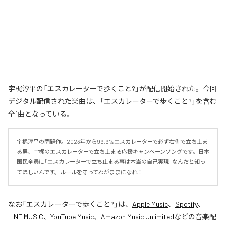
宇梶淳平の「エスカレーターで歩くこと?」が配信開始された。今回
デジタル配信された楽曲は、「エスカレーターで歩くこと?」を含む
全1曲となっている。
宇梶淳平の問題作。2023年から99.9%エスカレーターで必ず右側で立ち止ま
る男、宇梶のエスカレーターで立ち止まる応援キャンペーンソングです。日本
国民全員に「エスカレーターで立ち止まる事は本当の自己実現」なんだと知っ
てほしいんです。ルールを守ってわがままになれ！
なお「
エスカレーターで歩くこと?
」は、
Apple Music
、
Spotify
、
LINE MUSIC
、
YouTube Music
、
Amazon Music Unlimited
などの音楽配