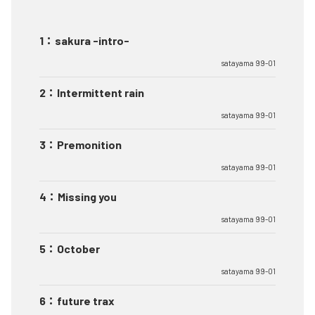
1
：
sakura -intro-
satayama 99-01
2
：
Intermittent rain
satayama 99-01
3
：
Premonition
satayama 99-01
4
：
Missing you
satayama 99-01
5
：
October
satayama 99-01
6
：
future trax