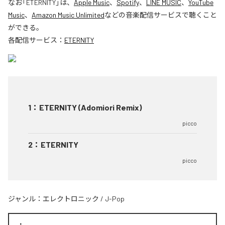
なお「
ETERNITY
」は、
Apple Music
、
Spotify
、
LINE MUSIC
、
YouTube
Music
、
Amazon Music Unlimited
などの音楽配信サービスで聴くこと
ができる。
各配信サービス：
ETERNITY
1
：
ETERNITY (Adomiori Remix)
picco
2
：
ETERNITY
picco
ジャンル：
エレクトロニック
/
J-Pop