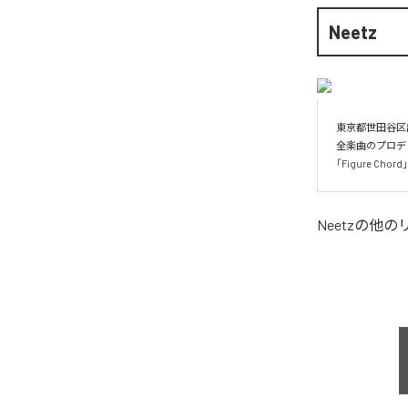
Neetz
東京都世田谷区
全楽曲のプロデ
「Figure 
Neetz
の他の