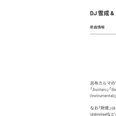
DJ 雪成
新曲情報
呂布カルマの「
「Asotaro」「Bak
(Instrume
なお「
財産
」
Unlimited
など