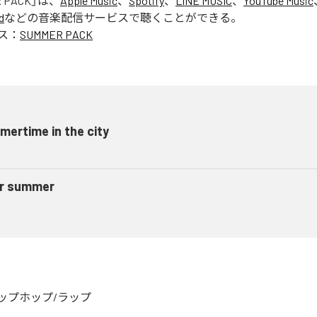
 PACK
」は、
Apple Music
、
Spotify
、
LINE MUSIC
、
YouTube Music
d
などの音楽配信サービスで聴くことができる。
ス：
SUMMER PACK
ertime in the city
r summer
ップホップ/ラップ