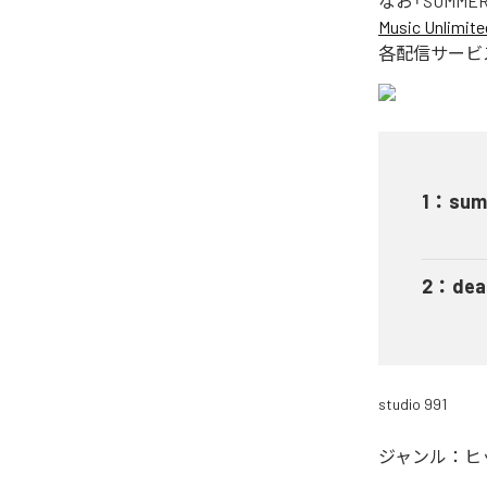
なお「
SUMMER
Music Unlimite
各配信サービ
1
：
summ
2
：
dea
studio 991
ジャンル：
ヒ