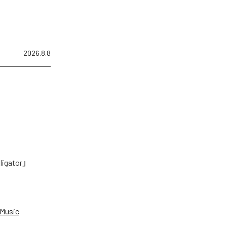
2026.8.8
tor」
Music