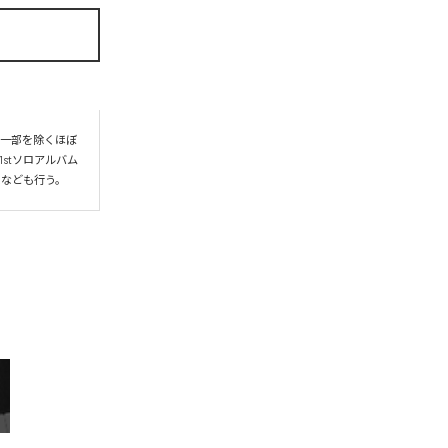
て一部を除くほぼ
stソロアルバム
なども行う。​