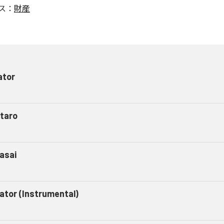
ス：
財産
ator
taro
asai
gator (Instrumental)