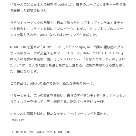
ペルー人の父と日本人の母を持つAIHALが、自身のルーツとカルチャーを音楽
で表現した待望の1st EP。

ラテンミュージックの熱量と、日本で培ったヒップホップ・レゲエカルチャ
ーを融合し、レゲトンを軸にアフロビーツ、レゲエ、ヒップホップのエッセ
ンスを取り入れた、AIHALならではのサウンドが完成した。

NOBULLIN'を迎えた「SUMMER TIME」と「Lapampa」は、南国の開放感とダン
サブルなグルーヴが交差するサマーーチューン。BANJIとの「STUPID LOVE」
は大人の男女の禁断な一曲。そしてソロナンバー「あなたとずっとこのままい
たい」では、どんな場面でも誰しもが恋に落ちる。誰もが共感できる愛を歌っ
た一曲になります。

この作品は、AIHALの原点であり、新たな挑戦の第一歩。

ペルーと日本、二つの文化を背負い、自らのアイデンティティをレゲトンとい
うフィルターを通して世界へ発信する、記念すべきデビューEP。

ジャンルや国境を越え、新たなラテンアーバンサウンドを届ける。

Track List

    SUMMER TIME – AIHAL feat. NOBULLIN
