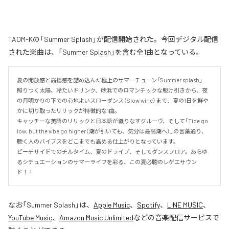
TAOM-Kの「Summer Splash」が配信開始された。今回デジタル配信
された楽曲は、「Summer Splash」を含む全1曲となっている。
夏の開放感と高揚感を詰め込んだ極上のサマーチューン「Summer splash」

照りつく太陽、冷たいドリンク、砂浜でのロマンチックな駆け引きから、夜
の月明かりの下での心地よいスローダンス（Slow wine）まで、夏の1日を鮮や
かに切り取ったリリックが特徴的な1曲。

キャッチーな英語のリリックと日本語が織りなすグルーヴ、そして「Tide go 
low, but the vibe go higher（潮が引いても、気分は最高潮へ）」の言葉通り、
聴く人のバイブスをどこまでも高める仕上がりとなっています。

ビーチサイドでのチルタイム、夏のドライブ、そしてダンスフロア。あらゆ
るシチュエーションのサマーライフを彩る、この夏必聴のレゲエサウン
ド！！
なお「
Summer Splash
」は、
Apple Music
、
Spotify
、
LINE MUSIC
、
YouTube Music
、
Amazon Music Unlimited
などの音楽配信サービスで