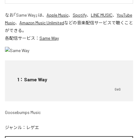
なお「
Same Way
」は、
Apple Music
、
Spotify
、
LINE MUSIC
、
YouTube
Music
、
Amazon Music Unlimited
などの音楽配信サービスで聴くこと
ができる。
各配信サービス：
Same Way
1
：
Same Way
GeG
Goosebumps Music
ジャンル：
レゲエ