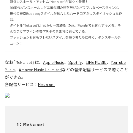
新ダンスホール・アンセム “Mek a set” が堂々と登場！

90年代ダンスホールレゲエ黄金期の熱を帯びたパワフルなベースラインと、
現代の東京Rude boyスタイルが融合したハードコアかつスタイリッシュな作
品。

タイトル“Mek a set”は「めかせ＝着飾る」の意。柄on柄でも迷わずキメる、そ
んなラガマフィンの美学をそのまま音に乗せている。

ファッションも音もブレないスタイルを持つ者たちに捧ぐ、ダンスホールチ
ューン！
なお「
Mek a set
」は、
Apple Music
、
Spotify
、
LINE MUSIC
、
YouTube
Music
、
Amazon Music Unlimited
などの音楽配信サービスで聴くこと
ができる。
各配信サービス：
Mek a set
1
：
Mek a set