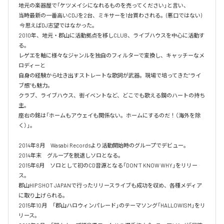
地元の楽器屋で「ケツメイシになれるものを売ってください」と言い、

当時最新の一番高いCDJを2台、ミキサーを1台買わされる。(悪口ではない)  
 今思えばDJ志望ではなかった。

2010年、地元・郡山に活動拠点を移しCLUB、ライブハウスを中心に活動す
る。

レゲエを軸に様々なジャンルを独自のフィルターで変換し、キャッチーなメ
ロディーと

自身の経験から吐き出すストレートな歌詞が武器。現場で培ってきた”ライ
ブ感”も魅力。

クラブ、ライブハウス、街イベントなど、どこでも歌える鋼のハートの持ち
主。

座右の銘は「ホームもアウェイも関係ない。ホームにするのだ！（海外を除
く）」。

2014年8月　Wasabi Recordsより活動開始時のグループでデビュー。

2014年末　グループを脱退しソロとなる。

2015年6月　ソロとして初のCD音源となる「DON’T KNOW WHY」をリリー
ス。

郡山HIP SHOT JAPANで行ったリリースライブも成功を収め、各種メディア
に取り上げられる。

2015年10月　「郡山ハロウィンパレード」のテーマソング「HALLOWISM」をリ
リース。
