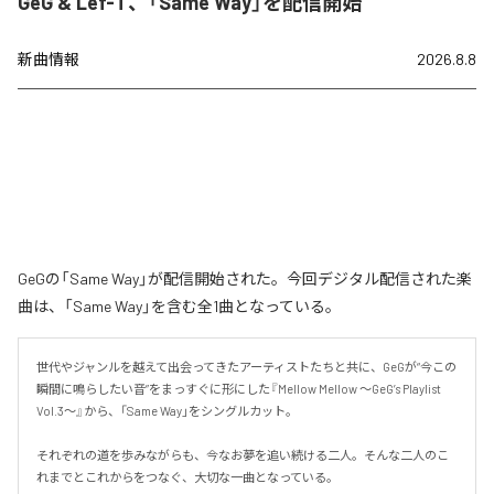
GeG & Lef-T、「Same Way」を配信開始
新曲情報
2026.8.8
GeGの「Same Way」が配信開始された。今回デジタル配信された楽
曲は、「Same Way」を含む全1曲となっている。
世代やジャンルを越えて出会ってきたアーティストたちと共に、GeGが“今この
瞬間に鳴らしたい音”をまっすぐに形にした『Mellow Mellow ～GeG’s Playlist 
Vol.3～』から、「Same Way」をシングルカット。

それぞれの道を歩みながらも、今なお夢を追い続ける二人。そんな二人のこ
れまでとこれからをつなぐ、大切な一曲となっている。