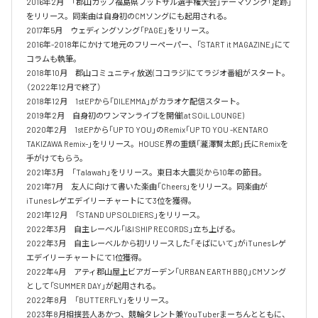
2016年2月　「郡山カップ福島県フットサル選手権大会」テーマソング「足跡」
をリリース。同楽曲は自身初のCMソングにも起用される。

2017年5月　ウェディングソング「PAGE」をリリース。

2016年-2018年にかけて地元のフリーペーパー、「START it MAGAZINE」にて
コラムも執筆。

2018年10月　郡山コミュニティ放送(ココラジ)にてラジオ番組がスタート。
（2022年12月で終了）

2018年12月　1stEPから「DILEMMA」がカラオケ配信スタート。

2019年2月　自身初のワンマンライブを開催(at SOiL LOUNGE)

2020年2月　1stEPから「UP TO YOU」のRemix「UP TO YOU -KENTARO 
TAKIZAWA Remix-」をリリース。HOUSE界の重鎮「瀧澤賢太郎」氏にRemixを
手がけてもらう。

2021年3月　「Talawah」をリリース。東日本大震災から10年の節目。

2021年7月　友人に向けて書いた楽曲「Cheers」をリリース。同楽曲が
iTunesレゲエデイリーチャートにて3位を獲得。

2021年12月　「STAND UP SOLDIERS」をリリース。

2022年3月　自主レーベル「I&I SHIP RECORDS」立ち上げる。

2022年3月　自主レーベルから初リリースした「そばにいて」がiTunesレゲ
エデイリーチャートにて1位獲得。

2022年4月　アティ郡山屋上ビアガーデン「URBAN EARTH BBQ」CMソング
として「SUMMER DAY」が起用される。

2022年8月　「BUTTERFLY」をリリース。

2023年8月相撲芸人あかつ、競輪タレント兼YouTuberまーちんとともに、