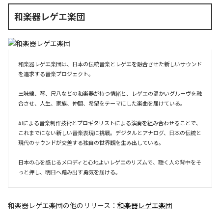
和楽器レゲエ楽団
和楽器レゲエ楽団は、日本の伝統音楽とレゲエを融合させた新しいサウンド
を追求する音楽プロジェクト。

三味線、琴、尺八などの和楽器が持つ情緒と、レゲエの温かいグルーヴを融
合させ、人生、家族、仲間、希望をテーマにした楽曲を届けている。

AIによる音楽制作技術とプロギタリストによる演奏を組み合わせることで、
これまでにない新しい音楽表現に挑戦。デジタルとアナログ、日本の伝統と
現代のサウンドが交差する独自の世界観を生み出している。

日本の心を感じるメロディと心地よいレゲエのリズムで、聴く人の背中をそ
和楽器レゲエ楽団
の他のリリース：
和楽器レゲエ楽団