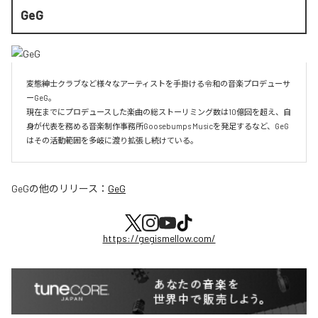
GeG
変態紳士クラブなど様々なアーティストを手掛ける令和の音楽プロデューサ
ーGeG。

現在までにプロデュースした楽曲の総ストーリミング数は10億回を超え、自
身が代表を務める音楽制作事務所Goosebumps Musicを発足するなど、GeG
はその活動範囲を多岐に渡り拡張し続けている。
GeG
の他のリリース：
GeG
https://gegismellow.com/