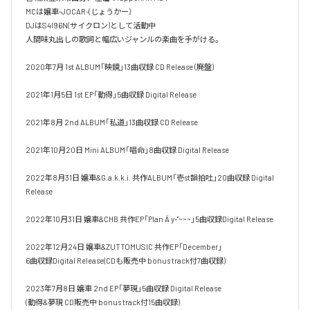
MCは嬢車-JOCAR-(じょうかー) 

DJはS4I96N(サイクロン)として活動中

人間味丸出しの歌詞と幅広いジャンルの楽曲を手がける。

2020年7月 1st ALBUM「映鏡」13曲収録 CD Release (廃盤)

2021年1月5日 1st EP「動得」5曲収録 Digital Release

2021年8月 2nd ALBUM「私道」13曲収録 CD Release

2021年10月20日 Mini ALBUM「唱命」8曲収録 Digital Release

2022年8月31日 嬢車&G.a.k.k.i. 共作ALBUM「壱st韻拍吐」20曲収録 Digital 
Release

2022年10月31日 嬢車&CHB 共作EP「Plan Ä y-''~~~」5曲収録Digital Release

2022年12月24日 嬢車&ZUTTOMUSIC 共作EP「December」

6曲収録Digital Release(CDも販売中 bonus track付7曲収録)

2023年7月8日 嬢車 2nd EP「夢現」5曲収録 Digital Release

(動得&夢現 CD販売中 bonus track付15曲収録)
