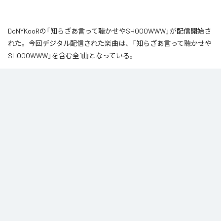
DoNYKooRの「知らざあ言って聴かせやSHOOOWWW」が配信開始さ
れた。今回デジタル配信された楽曲は、「知らざあ言って聴かせや
SHOOOWWW」を含む全1曲となっている。
なお「
知らざあ言って聴かせやSHOOOWWW
」は、
Apple Music
、
Spotify
、
LINE MUSIC
、
YouTube Music
、
Amazon Music Unlimited
など
の音楽配信サービスで聴くことができる。
各配信サービス：
知らざあ言って聴かせやSHOOOWWW
1
：
知らざあ言って聴かせやSHOOOWWW
DoNYKooR