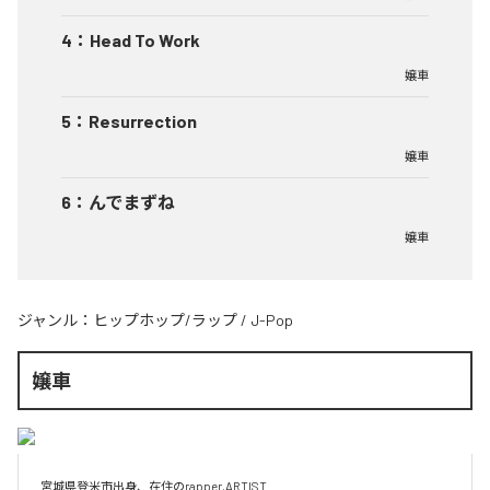
4
：
Head To Work
嬢車
5
：
Resurrection
嬢車
6
：
んでまずね
嬢車
ジャンル：
ヒップホップ/ラップ
/
J-Pop
嬢車
宮城県登米市出身、在住のrapper,ARTIST
