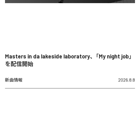
Masters in da lakeside laboratory、「My night job」
を配信開始
新曲情報
2026.8.8