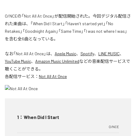
O/NCEの「Not All At Once」が配信開始された。今回デジタル配信さ
れた楽曲は、「When Did I Start」「Haven’t started yet」「No
Retakes」「Goodnight Again」「Same Time」「I was not where I was」
を含む全6曲となっている。
なお「
Not All At Once
」は、
Apple Music
、
Spotify
、
LINE MUSIC
、
YouTube Music
、
Amazon Music Unlimited
などの音楽配信サービスで
聴くことができる。
各配信サービス：
Not All At Once
1
：
When Did I Start
O/NCE