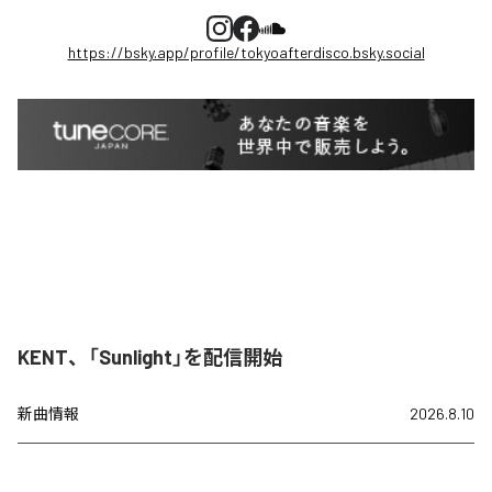
https://bsky.app/profile/tokyoafterdisco.bsky.social
KENT、「Sunlight」を配信開始
新曲情報
2026.8.10