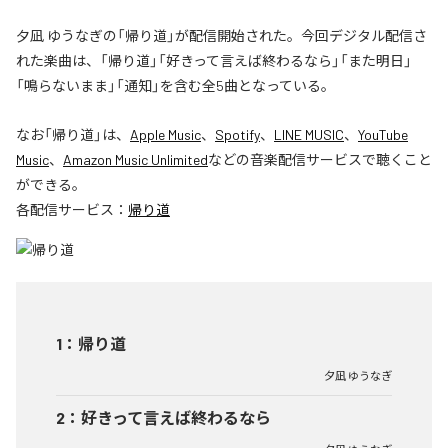
夕凪 ゆうなぎの「帰り道」が配信開始された。今回デジタル配信さ
れた楽曲は、「帰り道」「好きって言えば終わるなら」「また明日」
「鳴らないまま」「通知」を含む全5曲となっている。
なお「
帰り道
」は、
Apple Music
、
Spotify
、
LINE MUSIC
、
YouTube
Music
、
Amazon Music Unlimited
などの音楽配信サービスで聴くこと
ができる。
各配信サービス：
帰り道
1
：
帰り道
夕凪 ゆうなぎ
2
：
好きって言えば終わるなら