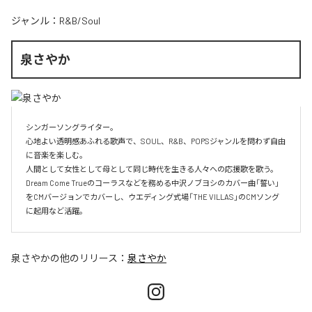
ジャンル：
R&B/Soul
泉さやか
シンガーソングライター。

心地よい透明感あふれる歌声で、SOUL、R&B、POPSジャンルを問わず自由
に音楽を楽しむ。

人間として女性として母として同じ時代を生きる人々への応援歌を歌う。

Dream Come Trueのコーラスなどを務める中沢ノブヨシのカバー曲「誓い」
をCMバージョンでカバーし、ウエディング式場「THE VILLAS」のCMソング
に起用など活躍。
泉さやか
の他のリリース：
泉さやか