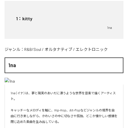
1
：
kitty
1na
ジャンル：
R&B/Soul
/
オルタナティブ
/
エレクトロニック
1na
1na（イナ）は、夢と現実のあいだに漂うような世界を音楽で描くアーティス
ト。

キャッチーなメロディを軸に、Hip-Hop、Alt-Popなどジャンルの境界を自
由に行き来しながら、かわいさの中に切なさや孤独、どこか懐かしい感情を
閉じ込めた楽曲を生み出している。
