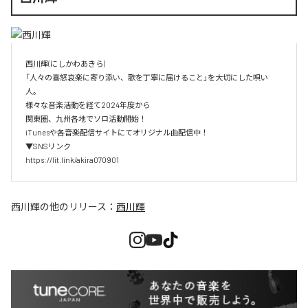
西川輝(にしかわあきら)

「人々の喜怒哀楽に寄り添い、歌を丁寧に届けること」を大切にした唄い
人。

様々な音楽活動を経て2024年度から

関東圏、九州各地でソロ活動開始！

iTunesや各音楽配信サイトにてオリジナル曲配信中！

▼SNSリンク

https://lit.link/akira070901
西川輝
の他のリリース：
西川輝