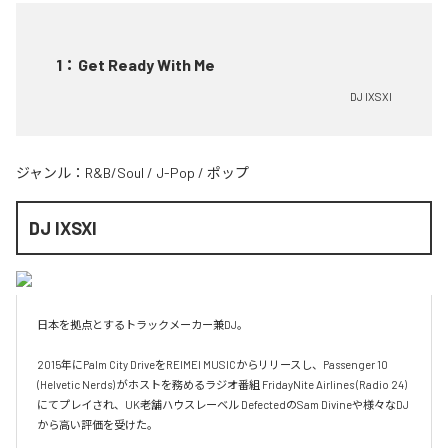
1
：
Get Ready With Me
DJ IXSXI
ジャンル：
R&B/Soul
/
J-Pop
/
ポップ
DJ IXSXI
日本を拠点とするトラックメーカー兼DJ。

2015年にPalm City DriveをREIMEI MUSICからリリースし、Passenger 10 
(Helvetic Nerds) がホストを務めるラジオ番組 FridayNite Airlines (Radio 24)
にてプレイされ、UK老舗ハウスレーベル DefectedのSam Divineや様々なDJ
から高い評価を受けた。
