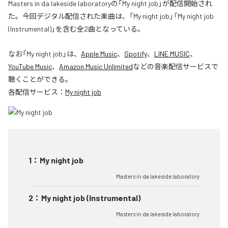
Masters in da lakeside laboratoryの「My night job」が配信開始され
た。今回デジタル配信された楽曲は、「My night job」「My night job
(Instrumental)」を含む全2曲となっている。
なお「
My night job
」は、
Apple Music
、
Spotify
、
LINE MUSIC
、
YouTube Music
、
Amazon Music Unlimited
などの音楽配信サービスで
聴くことができる。
各配信サービス：
My night job
1
：
My night job
Masters in da lakeside laboratory
2
：
My night job (Instrumental)
Masters in da lakeside laboratory