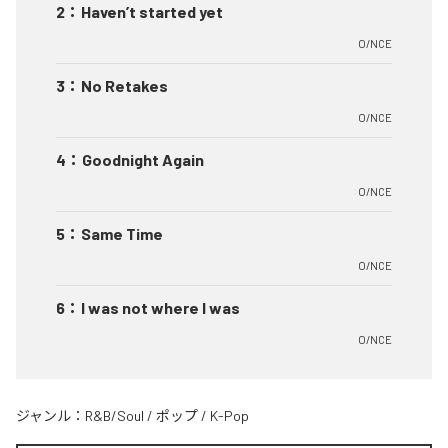
2
：
Haven’t started yet
O/NCE
3
：
No Retakes
O/NCE
4
：
Goodnight Again
O/NCE
5
：
Same Time
O/NCE
6
：
I was not where I was
O/NCE
ジャンル：
R&B/Soul
/
ポップ
/
K-Pop