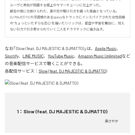
ルーヴと熱気が同居する極上のサマーチューンに仕上がった。

都会の夜に仕掛けられた、夏の恋の駆け引きを綴った楽曲となっている。

DJ MAJESTICの浮遊感のあるspacyなトラックにインスパイアされた女性目線
の“ちょっといたずらな恋心”を描いたリリックは、星空や宇宙を舞台に、抗え
ない引力で引き寄せられていく二人をドラマチックに描き出す。
なお「
Slow (feat. DJ MAJESTIC & DJMATTO)
」は、
Apple Music
、
Spotify
、
LINE MUSIC
、
YouTube Music
、
Amazon Music Unlimited
など
の音楽配信サービスで聴くことができる。
各配信サービス：
Slow (feat. DJ MAJESTIC & DJMATTO)
1
：
Slow (feat. DJ MAJESTIC & DJMATTO)
泉さやか