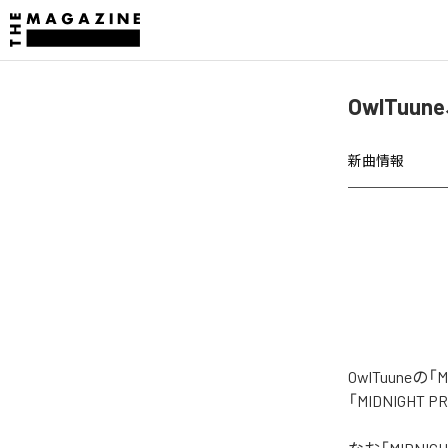
OwlTuun
新曲情報
OwlTuune
「MIDNIGH