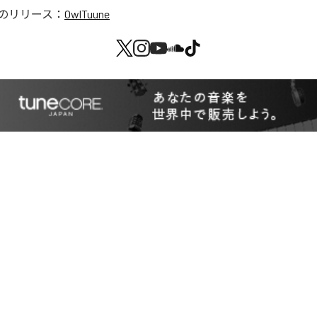
のリリース：
OwlTuune