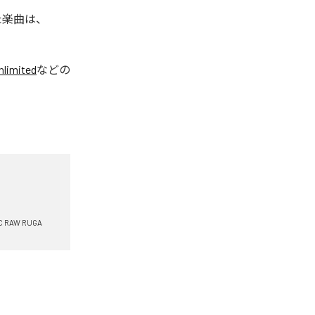
れた楽曲は、
limited
などの
C RAW RUGA