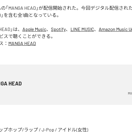
 RUGAの「MANGA HEAD」が配信開始された。今回デジタル配信さ
EAD」を含む全1曲となっている。
HEAD
」は、
Apple Music
、
Spotify
、
LINE MUSIC
、
Amazon Music Un
ビスで聴くことができる。
ス：
MANGA HEAD
GA HEAD
MI
ップホップ/ラップ
/
J-Pop
/
アイドル(女性)