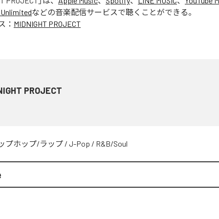
HT PROJECT
」は、
Apple Music
、
Spotify
、
LINE MUSIC
、
YouTube M
Unlimited
などの音楽配信サービスで聴くことができる。
ス：
MIDNIGHT PROJECT
NIGHT PROJECT
ップホップ/ラップ
/
J-Pop
/
R&B/Soul
e