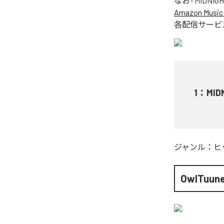
なお「
MIDNIG
Amazon Music 
各配信サービ
1
：
MID
ジャンル：
ヒ
OwlTuun