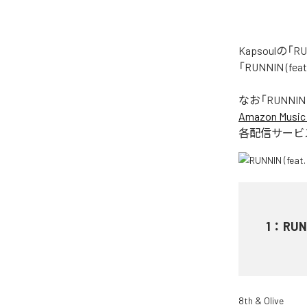
Kapsoulの
「RUNNIN (
なお「
RUNNIN 
Amazon Music 
各配信サービ
1
：
RUN
8th & Olive