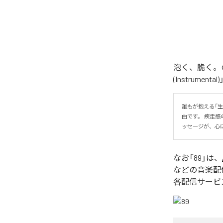
泡く、脆く。の
(Instrume
誰もが抱える「
曲です。 疾走
ッセージが、心
なお「
89
」は、
などの音楽配
各配信サービ