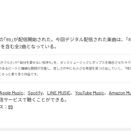
「89」が配信開始された。今回デジタル配信された楽曲は、「89」
ntal)」を含む全2曲となっている。
生きづらさ」や「自分を愛せない気持ち」を、ダンスミュージックとポップスを融合させたサ
感のあるビートと繊細な歌詞が交差し、苦しさの中にも小さな希望を見つけ出していく。 「味
にそっと寄り添う作品です。
Apple Music
、
Spotify
、
LINE MUSIC
、
YouTube Music
、
Amazon Mus
信サービスで聴くことができる。
ス：
89