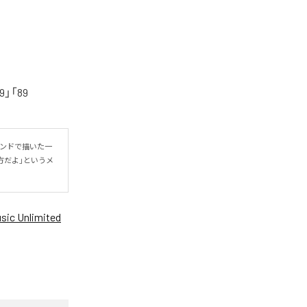
「89
ウンドで描いた一
方だよ」というメ
ic Unlimited