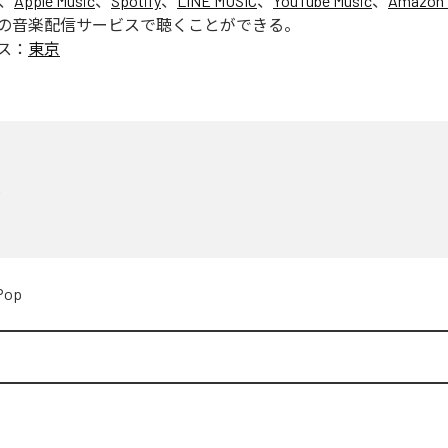
は、
Apple Music
、
Spotify
、
LINE MUSIC
、
YouTube Music
、
Amazon 
の音楽配信サービスで聴くことができる。
ス：
東京
京
Pop