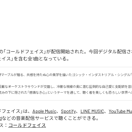
の「コールドフェイス」が配信開始された。今回デジタル配信さ
ェイス」を含む全1曲となっている。
野マーブルが贈る、共感を持たぬ心の美学を描いたゴシック・インダストリアル・シングル「
荘厳なオーケストラサウンドが交錯し、冷徹な視線の奥に潜む圧倒的な自己愛と支配欲を音楽で
笑みの下に隠された「感情なき心」というテーマを通して、聴く者を美しくも恐ろしい世界へ
ドフェイス
」は、
Apple Music
、
Spotify
、
LINE MUSIC
、
YouTube Mu
d
などの音楽配信サービスで聴くことができる。
ス：
コールドフェイス