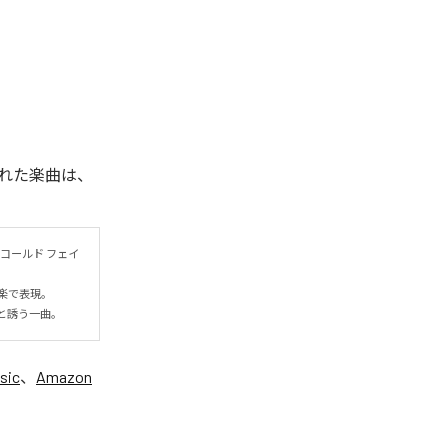
れた楽曲は、
コールド フェイ
表現。

と誘う一曲。
sic
、
Amazon