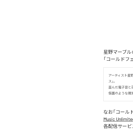
星野マーブル
「コールドフ
アーティスト星
ス」。

歪んだ電子音と
仮面のような微
なお「
コール
Music Unlimite
各配信サービ