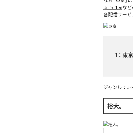
なお「
東京
」
Unlimited
など
各配信サービ
1
：
東
ジャンル：
J-
裕大。