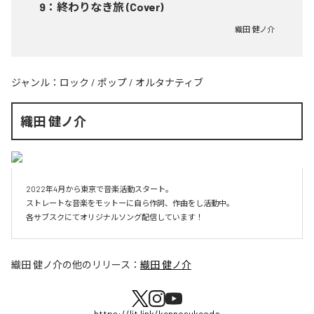
9
：
終わりなき旅 (Cover)
織田 健ノ介
ジャンル：
ロック
/
ポップ
/
オルタナティブ
織田 健ノ介
2022年4月から東京で音楽活動スタート。

ストレートな音楽をモットーに自ら作詞、作曲をし活動中。

各サブスクにてオリジナルソング配信しています！
織田 健ノ介
の他のリリース：
織田 健ノ介
https://lit.link/kennosukeoda