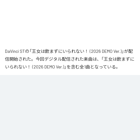
DaVinci STの「王女は飲まずにいられない！ (2026 DEMO Ver.)」が配
信開始された。今回デジタル配信された楽曲は、「王女は飲まずに
いられない！ (2026 DEMO Ver.)」を含む全1曲となっている。
なお「
王女は飲まずにいられない！ (2026 DEMO Ver.)
」は、
Apple
Music
、
Spotify
、
LINE MUSIC
、
YouTube Music
、
Amazon Music
Unlimited
などの音楽配信サービスで聴くことができる。
各配信サービス：
王女は飲まずにいられない！ (2026 DEMO Ver.)