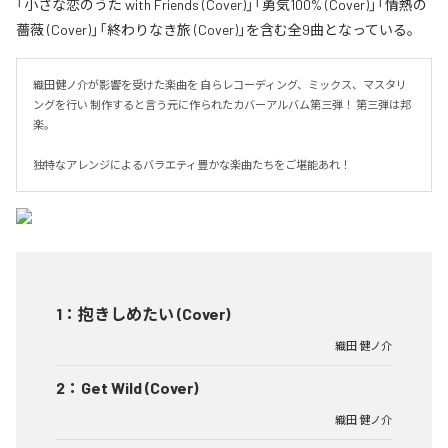
「小さな恋のうた with Friends (Cover)」「勇気100% (Cover)」「情熱の
薔薇 (Cover)」「終わりなき旅 (Cover)」を含む全9曲となっている。
織田健ノ介が影響を受けた楽曲を 自らレコーディング、ミックス、マスタリ
ングを行い 制作すると言う元に作られたカバーアルバム第三弾！ 第三弾は邦
楽。

独特なアレンジによるバラエティ豊かな楽曲たちをご堪能あれ！
1
：
抱きしめたい (Cover)
織田 健ノ介
2
：
Get Wild (Cover)
織田 健ノ介