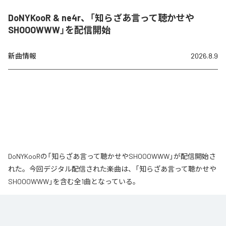
DoNYKooR & ne4r、「知らざあ言って聴かせや
SHOOOWWW」を配信開始
新曲情報
2026.8.9
DoNYKooRの「知らざあ言って聴かせやSHOOOWWW」が配信開始さ
れた。今回デジタル配信された楽曲は、「知らざあ言って聴かせや
SHOOOWWW」を含む全1曲となっている。
なお「
知らざあ言って聴かせやSHOOOWWW
」は、
Apple Music
、
Spotify
、
LINE MUSIC
、
YouTube Music
、
Amazon Music Unlimited
など