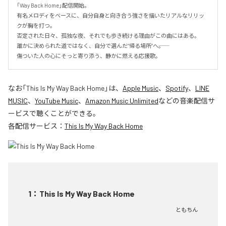
「Way Back Home」配信開始。

有名メロディをベースに、自分自身と向き合う強さを描いたリアルなリリッ
クが胸を打つ。

否定された日々、孤独な夜、それでも歩き続ける理由がこの曲にはある。

誰かに決められた道ではなく、自分で選んだ“帰る場所”へ――。

傷ついた人の心にそっと寄り添う、静かに燃える応援歌。
なお「
This Is My Way Back Home
」は、
Apple Music
、
Spotify
、
LINE
MUSIC
、
YouTube Music
、
Amazon Music Unlimited
などの音楽配信サ
ービスで聴くことができる。
各配信サービス：
This Is My Way Back Home
1
：
This Is My Way Back Home
ともちん