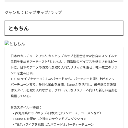
ジャンル：
ヒップホップ/ラップ
ともちん
日本のカルチャーとアメリカンヒップホップを融合させた独自のスタイルで
注目を集めるアーティスト「ともちん」。西海岸のバイブスを感じさせるビー
トに、日本のアニメや食文化を取り入れたリリックを乗せ、唯一無二のサウ
ンドを生み出す。

TikTokライブをテーマにしたバラードから、パーティーを盛り上げるアッ
パーチューンまで、多彩な楽曲を展開。Suno AIを活用し、最先端の音楽制
作スタイルを取り入れながら、グローバルなリスナーへ向けた新しい音楽を
発信している。

音楽スタイル・特徴：

	•	西海岸系ヒップホップ×日本文化（ワンピース、ラーメンなど）

	•	Suno AIを駆使した独自のサウンドプロダクション

	•	TikTokライブを意識したバラード & パーティーチューン
