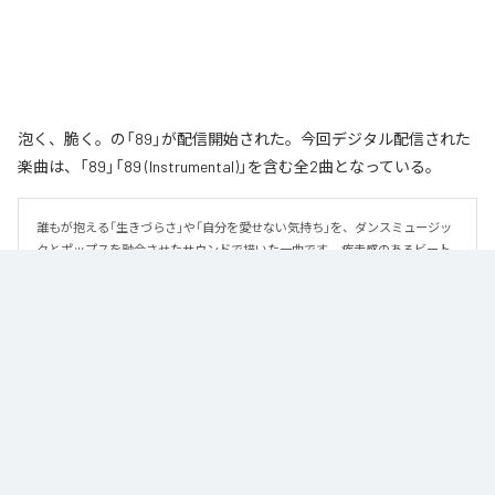
泡く、脆く。の「89」が配信開始された。今回デジタル配信された
楽曲は、「89」「89 (Instrumental)」を含む全2曲となっている。
誰もが抱える「生きづらさ」や「自分を愛せない気持ち」を、ダンスミュージッ
クとポップスを融合させたサウンドで描いた一曲です。 疾走感のあるビート
と繊細な歌詞が交差し、苦しさの中にも小さな希望を見つけ出していく。 「味
方だよ」というメッセージが、心にそっと寄り添う作品です。
なお「
89
」は、
Apple Music
、
Spotify
、
LINE MUSIC
、
YouTube Music
、
Amazon Music Unlimited
などの音楽配信サービスで聴くことができ
る。
各配信サービス：
89