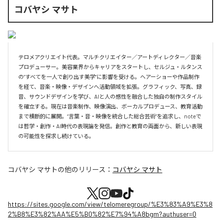
コバヤシ マサト
テロメアクリエイト代表。マルチクリエイター／アートディレクター／音楽
プロデューサー。美容業界からキャリアをスタートし、セルジュ・ルタンス
の“すべてを一人で創り出す美学”に影響を受ける。ヘアーショーや作品制作
を経て、音楽・映像・デザインへ活動領域を拡張。グラフィック、写真、録
音、サウンドデザインを学び、AIと人の感性を融合した独自の制作スタイル
を確立する。現在は音楽制作、映像演出、ボーカルプロデュース、教育活動
まで横断的に展開。“言葉・音・映像を統合した総合芸術”を追求し、noteで
は哲学・創作・AI時代の表現論を発信。創作と教育の両面から、新しい表現
の可能性を探求し続けている。
コバヤシ マサト
の他のリリース：
コバヤシ マサト
https://sites.google.com/view/telomeregroup/%E3%83%A9%E3%8
2%B8%E3%82%AA%E5%B0%82%E7%94%A8bgm?authuser=0