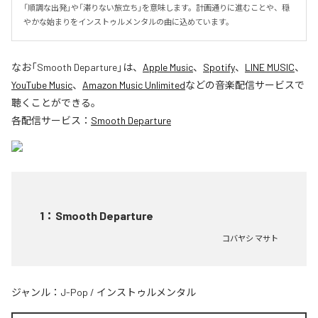
「順調な出発」や「滞りない旅立ち」を意味します。計画通りに進むことや、穏
やかな始まりをインストゥルメンタルの曲に込めています。
なお「
Smooth Departure
」は、
Apple Music
、
Spotify
、
LINE MUSIC
、
YouTube Music
、
Amazon Music Unlimited
などの音楽配信サービスで
聴くことができる。
各配信サービス：
Smooth Departure
1
：
Smooth Departure
コバヤシ マサト
ジャンル：
J-Pop
/
インストゥルメンタル