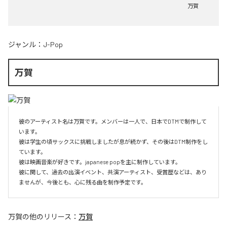
万賀
ジャンル：
J-Pop
万賀
彼のアーティスト名は万賀です。メンバーは一人で、日本でDTMで制作して
います。

彼は学生の頃サックスに挑戦しましたが息が続かず、その後はDTM制作をし
ています。

彼は映画音楽が好きです。japanese popを主に制作しています。

彼に関して、過去の出演イベント、共演アーティスト、受賞歴などは、あり
ませんが、今後とも、心に残る曲を制作予定です。
万賀
の他のリリース：
万賀