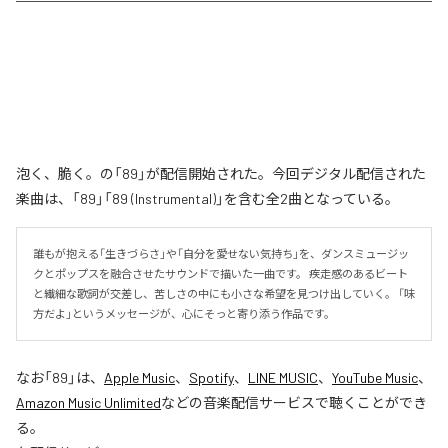
泡く、脆く。の「89」が配信開始された。今回デジタル配信された
楽曲は、「89」「89 (Instrumental)」を含む全2曲となっている。
誰もが抱える「生きづらさ」や「自分を愛せない気持ち」を、ダンスミュージッ
クとポップスを融合させたサウンドで描いた一曲です。 疾走感のあるビート
と繊細な歌詞が交差し、苦しさの中にも小さな希望を見つけ出していく。 「味
方だよ」というメッセージが、心にそっと寄り添う作品です。
なお「
89
」は、
Apple Music
、
Spotify
、
LINE MUSIC
、
YouTube Music
、
Amazon Music Unlimited
などの音楽配信サービスで聴くことができ
る。