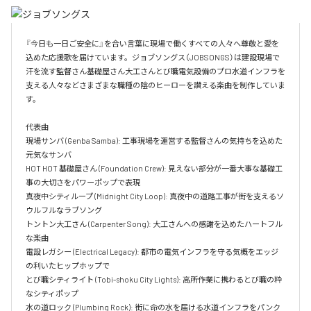
『今日も一日ご安全に』を合い言葉に現場で働くすべての人々へ尊敬と愛を
込めた応援歌を届けています。ジョブソングス（JOBSONGS）は建設現場で
汗を流す監督さん基礎屋さん大工さんとび職電気設備のプロ水道インフラを
支える人々などさまざまな職種の陰のヒーローを讃える楽曲を制作していま
す。

代表曲  

現場サンバ (Genba Samba): 工事現場を運営する監督さんの気持ちを込めた
元気なサンバ  

HOT HOT 基礎屋さん (Foundation Crew): 見えない部分が一番大事な基礎工
事の大切さをパワーポップで表現  

真夜中シティループ (Midnight City Loop): 真夜中の道路工事が街を支えるソ
ウルフルなラブソング  

トントン大工さん (Carpenter Song): 大工さんへの感謝を込めたハートフル
な楽曲  

電設レガシー (Electrical Legacy): 都市の電気インフラを守る気概をエッジ
の利いたヒップホップで  

とび職シティライト (Tobi-shoku City Lights): 高所作業に携わるとび職の粋
なシティポップ  

水の道ロック (Plumbing Rock): 街に命の水を届ける水道インフラをパンク