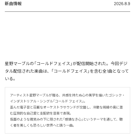
新曲情報
2026.8.9
星野マーブルの「コールドフェイス」が配信開始された。今回デジ
タル配信された楽曲は、「コールドフェイス」を含む全1曲となって
いる。
アーティスト星野マーブルが贈る、共感を持たぬ心の美学を描いたゴシック・
インダストリアル・シングル「コールド フェイス」。

歪んだ電子音と荘厳なオーケストラサウンドが交錯し、冷徹な視線の奥に潜
む圧倒的な自己愛と支配欲を音楽で表現。

仮面のような微笑みの下に隠された「感情なき心」というテーマを通して、聴
く者を美しくも恐ろしい世界へと誘う一曲。