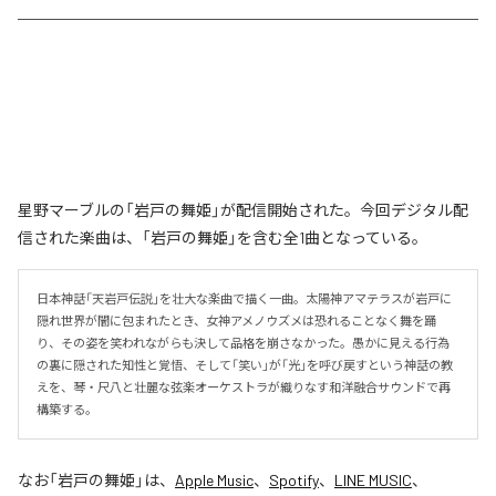
星野マーブルの「岩戸の舞姫」が配信開始された。今回デジタル配
信された楽曲は、「岩戸の舞姫」を含む全1曲となっている。
日本神話「天岩戸伝説」を壮大な楽曲で描く一曲。太陽神アマテラスが岩戸に
隠れ世界が闇に包まれたとき、女神アメノウズメは恐れることなく舞を踊
り、その姿を笑われながらも決して品格を崩さなかった。愚かに見える行為
の裏に隠された知性と覚悟、そして「笑い」が「光」を呼び戻すという神話の教
えを、琴・尺八と壮麗な弦楽オーケストラが織りなす和洋融合サウンドで再
構築する。
なお「
岩戸の舞姫
」は、
Apple Music
、
Spotify
、
LINE MUSIC
、