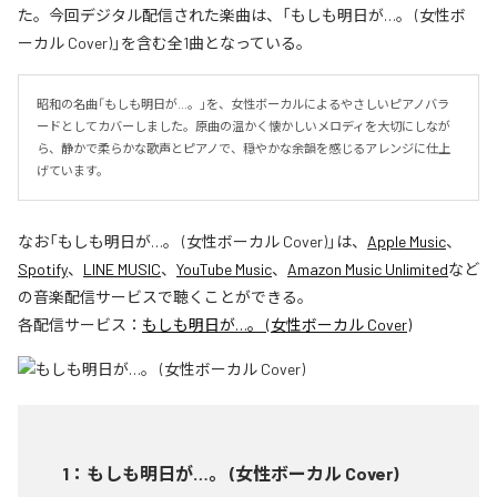
た。今回デジタル配信された楽曲は、「もしも明日が…。 (女性ボ
ーカル Cover)」を含む全1曲となっている。
昭和の名曲「もしも明日が…。」を、女性ボーカルによるやさしいピアノバラ
ードとしてカバーしました。原曲の温かく懐かしいメロディを大切にしなが
ら、静かで柔らかな歌声とピアノで、穏やかな余韻を感じるアレンジに仕上
げています。
なお「
もしも明日が…。 (女性ボーカル Cover)
」は、
Apple Music
、
Spotify
、
LINE MUSIC
、
YouTube Music
、
Amazon Music Unlimited
など
の音楽配信サービスで聴くことができる。
各配信サービス：
もしも明日が…。 (女性ボーカル Cover)
1
：
もしも明日が…。 (女性ボーカル Cover)