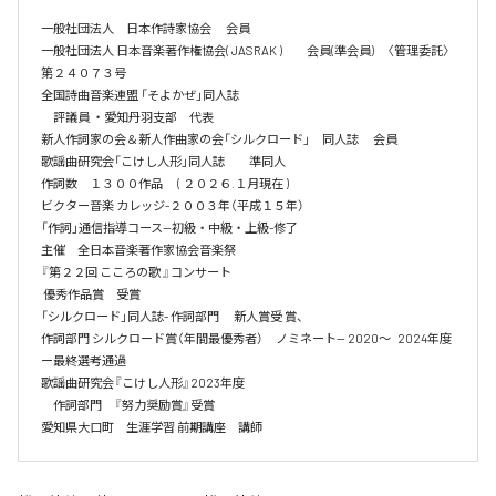
一般社団法人　日本作詩家協会 　会員

一般社団法人 日本音楽著作権協会( JASRAK )　　会員(準会員)　〈管理委託〉
第２４０７３号

全国詩曲音楽連盟 「そよかぜ」同人誌　 

　評議員 ・愛知丹羽支部　代表

新人作詞家の会＆新人作曲家の会「シルクロード」　同人誌 　会員

歌謡曲研究会「こけし人形」同人誌　　準同人

作詞数　１３００作品　 ( ２０２６.１月現在 )

ビクター音楽 カレッジ-２００３年（平成１５年）

「作詞」通信指導コース--初級・中級・上級-修了　

主催　全日本音楽著作家協会音楽祭

『第２２回 こころの歌 』コンサート

 優秀作品賞　受賞

「シルクロード」同人誌- 作詞部門　 新人賞受 賞、

作詞部門 シルクロード賞（年間最優秀者）　ノミネート— 2020～   2024年度
ー最終選考通過

歌謡曲研究会『こけし人形』2023年度

　作詞部門　『努力奨励賞』受賞
