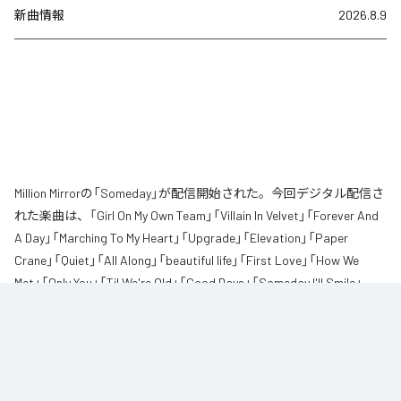
新曲情報
2026.8.9
Million Mirrorの「Someday」が配信開始された。今回デジタル配信さ
れた楽曲は、「Girl On My Own Team」「Villain In Velvet」「Forever And
A Day」「Marching To My Heart」「Upgrade」「Elevation」「Paper
Crane」「Quiet」「All Along」「beautiful life」「First Love」「How We
Met」「Only You」「Til We're Old」「Good Days」「Someday I'll Smile」
「Paper Stars」「Anyway」を含む全18曲となっている。
Million Mirror、初のアルバム「Someday」。

片想い、両想い、失恋、そのあと。
