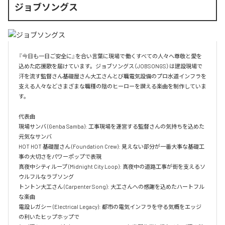
ジョブソングス
『今日も一日ご安全に』を合い言葉に現場で働くすべての人々へ尊敬と愛を
込めた応援歌を届けています。ジョブソングス（JOBSONGS）は建設現場で
汗を流す監督さん基礎屋さん大工さんとび職電気設備のプロ水道インフラを
支える人々などさまざまな職種の陰のヒーローを讃える楽曲を制作していま
す。

代表曲  

現場サンバ (Genba Samba): 工事現場を運営する監督さんの気持ちを込めた
元気なサンバ  

HOT HOT 基礎屋さん (Foundation Crew): 見えない部分が一番大事な基礎工
事の大切さをパワーポップで表現  

真夜中シティループ (Midnight City Loop): 真夜中の道路工事が街を支えるソ
ウルフルなラブソング  

トントン大工さん (Carpenter Song): 大工さんへの感謝を込めたハートフル
な楽曲  

電設レガシー (Electrical Legacy): 都市の電気インフラを守る気概をエッジ
の利いたヒップホップで  
