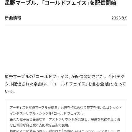
星野マーブル、「コールドフェイス」を配信開始
新曲情報
2026.8.9
星野マーブルの「コールドフェイス」が配信開始された。今回デジ
タル配信された楽曲は、「コールドフェイス」を含む全1曲となって
いる。
アーティスト星野マーブルが贈る、共感を持たぬ心の美学を描いたゴシック・
インダストリアル・シングル「コールド フェイス」。

歪んだ電子音と荘厳なオーケストラサウンドが交錯し、冷徹な視線の奥に潜
む圧倒的な自己愛と支配欲を音楽で表現。

仮面のような微笑みの下に隠された「感情なき心」というテーマを通して、聴