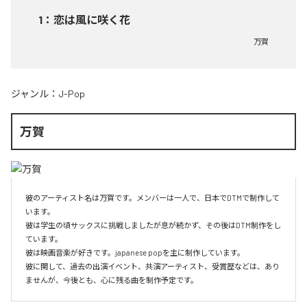
1
：
恋は風に咲く花
万賀
ジャンル：
J-Pop
万賀
彼のアーティスト名は万賀です。メンバーは一人で、日本でDTMで制作して
います。

彼は学生の頃サックスに挑戦しましたが息が続かず、その後はDTM制作をし
ています。

彼は映画音楽が好きです。japanese popを主に制作しています。

彼に関して、過去の出演イベント、共演アーティスト、受賞歴などは、あり
ませんが、今後とも、心に残る曲を制作予定です。