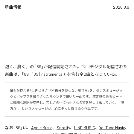
新曲情報
2026.8.9
泡く、脆く。の「89」が配信開始された。今回デジタル配信された
楽曲は、「89」「89 (Instrumental)」を含む全2曲となっている。
誰もが抱える「生きづらさ」や「自分を愛せない気持ち」を、ダンスミュージッ
クとポップスを融合させたサウンドで描いた一曲です。 疾走感のあるビート
と繊細な歌詞が交差し、苦しさの中にも小さな希望を見つけ出していく。 「味
方だよ」というメッセージが、心にそっと寄り添う作品です。
なお「
89
」は、
Apple Music
、
Spotify
、
LINE MUSIC
、
YouTube Music
、