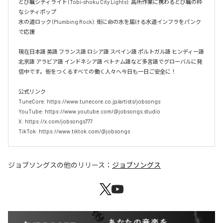
とび職シティライト (Tobi-shoku City Lights): 高所作業に携わるとび職の粋
なシティポップ  

水の道ロック (Plumbing Rock): 街に命の水を届ける水道インフラをパンク
で応援

現在日本語 英語 フランス語 ロシア語 スペイン語 ポルトガル語 ヒンディー語 
北京語 アラビア語 インドネシア語 ベトナム語など多言語でグローバルに発
信中です。街をつくるすべての働く人々へ今日も一日ご安全に！

公式リンク

TuneCore: https://www.tunecore.co.jp/artists/jobsongs

YouTube: https://www.youtube.com/@jobsongs.studio

X: https://x.com/jobsongs777

TikTok: https://www.tiktok.com/@jobsongs
ジョブソングス
の他のリリース：
ジョブソングス