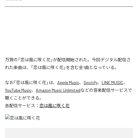
万賀の「恋は風に咲く花」が配信開始された。今回デジタル配信さ
れた楽曲は、「恋は風に咲く花」を含む全1曲となっている。
なお「
恋は風に咲く花
」は、
Apple Music
、
Spotify
、
LINE MUSIC
、
YouTube Music
、
Amazon Music Unlimited
などの音楽配信サービスで
聴くことができる。
各配信サービス：
恋は風に咲く花