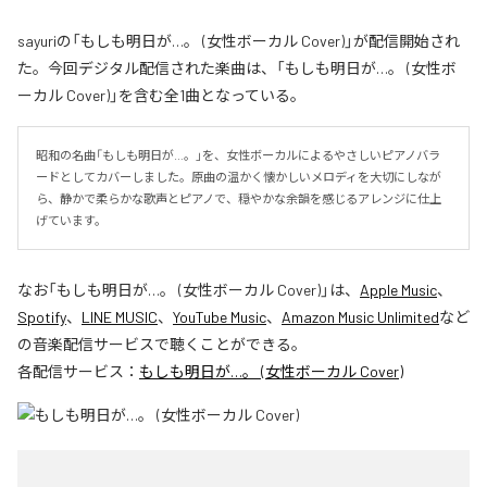
sayuriの「もしも明日が…。 (女性ボーカル Cover)」が配信開始され
た。今回デジタル配信された楽曲は、「もしも明日が…。 (女性ボ
ーカル Cover)」を含む全1曲となっている。
昭和の名曲「もしも明日が…。」を、女性ボーカルによるやさしいピアノバラ
ードとしてカバーしました。原曲の温かく懐かしいメロディを大切にしなが
ら、静かで柔らかな歌声とピアノで、穏やかな余韻を感じるアレンジに仕上
げています。
なお「
もしも明日が…。 (女性ボーカル Cover)
」は、
Apple Music
、
Spotify
、
LINE MUSIC
、
YouTube Music
、
Amazon Music Unlimited
など
の音楽配信サービスで聴くことができる。
各配信サービス：
もしも明日が…。 (女性ボーカル Cover)