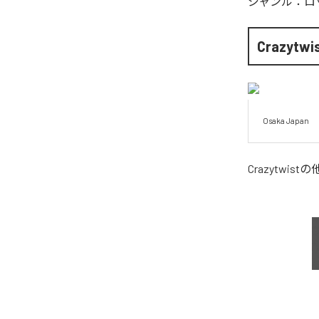
ジャンル：
ロ
Crazytwi
Osaka Japan
Crazytwist
の