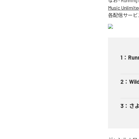
なお「
Running 
Music Unlimite
各配信サービ
1
：
Runn
2
：
Wil
3
：
さ