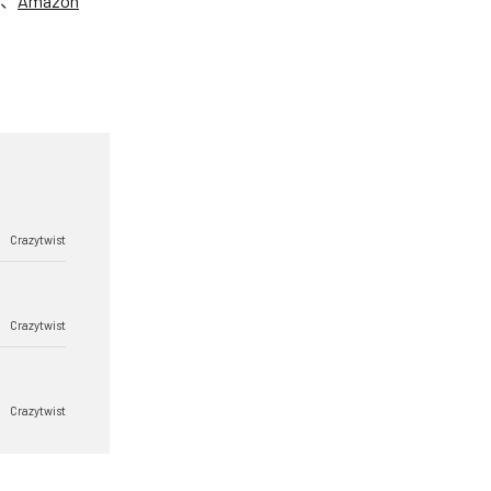
、
Amazon
Crazytwist
Crazytwist
Crazytwist