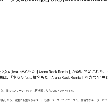
「少女A (feat. 椎名もた) [Arena Rock Remix]」が配信開始さ
「少女A (feat. 椎名もた) [Arena Rock Remix]」を含む
、壮大なアリーナロックへ再構築した 「Arena Rock Remix」。

い出しから、幾重にも重なるギター、力強いベースとライブドラム、感情的なキーボードが