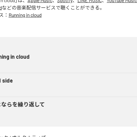
in cloud
」は、
Apple Music
、
Spotify
、
LINE MUSIC
、
YouTube Music
d
などの音楽配信サービスで聴くことができる。
ス：
Running in cloud
ing in cloud
d side
よならを繰り返して