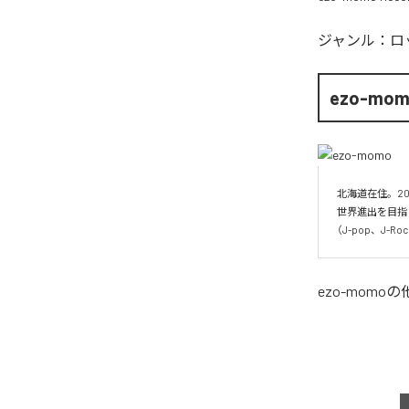
ジャンル：
ロ
ezo-mo
北海道在住。20
世界進出を目指
（J-pop、J-
ezo-momo
の