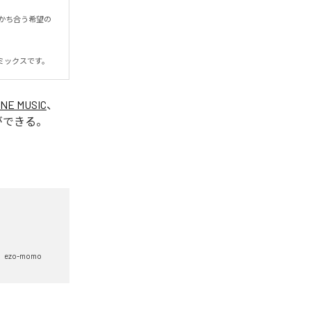
かち合う希望の
ミックスです。
INE MUSIC
、
ができる。
ezo-momo