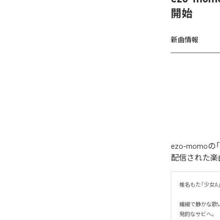
開始
新曲情報
ezo-momoの
配信された楽曲は、
椎名もた「少女A」を
繊細で静かな歌
発的なサビへ。
