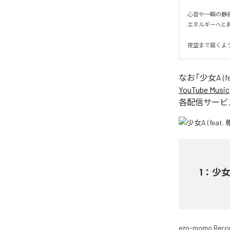
心音や一瞬の静
エネルギーへと昇華
夜空まで届くよ
なお「
少女A (fe
YouTube Music
各配信サービ
1
：
少女A
ezo-momo Reco