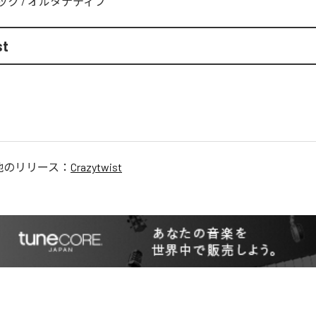
ック
/
オルタナティブ
st
他のリリース：
Crazytwist