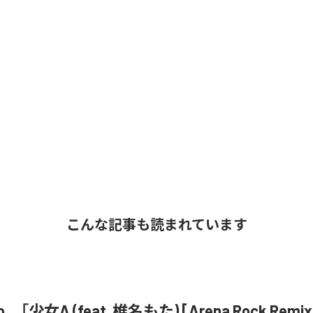
こんな記事も読まれています
o、「少女A (feat. 椎名もた) [Arena Rock Rem