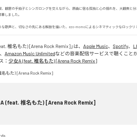
寂、観客の手拍子とシンガロングを交えながら、原曲に宿る孤独と心の揺れを、大観衆と分
しました。

うな歌声と、切なさの先にある解放を描いた、ezo-momoによるシネマティックなロックリ
at. 椎名もた) [Arena Rock Remix]
」は、
Apple Music
、
Spotify
、
L
、
Amazon Music Unlimited
などの音楽配信サービスで聴くこと
ス：
少女A (feat. 椎名もた) [Arena Rock Remix]
 (feat. 椎名もた) [Arena Rock Remix]
rds