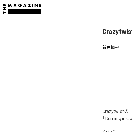
Crazytwi
新曲情報
Crazytwi
「Running 