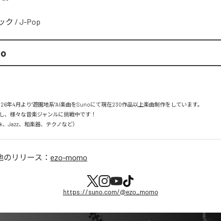
ック
/
J-Pop
mo
26年4月より"遊園地系"AI楽曲をSunoにて現在230作品以上楽曲制作をしています。

し、様々な音楽ジャンルに挑戦中です！

Rock、Jazz、和楽器、テクノなど）
他のリリース：
ezo-momo
https://suno.com/@ezo_momo