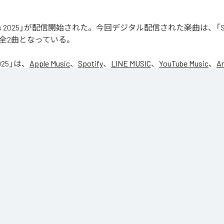
aks 2025」が配信開始された。今回デジタル配信された楽曲は、「Seas
含む全2曲となっている。
025
」は、
Apple Music
、
Spotify
、
LINE MUSIC
、
YouTube Music
、
A
の音楽配信サービスで聴くことができる。
ス：
Leaks 2025
son1
 Laden