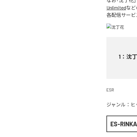
なお「
沈丁花
Unlimited
など
各配信サービ
1
：
沈
ESR
ジャンル：
ヒ
ES-RINK