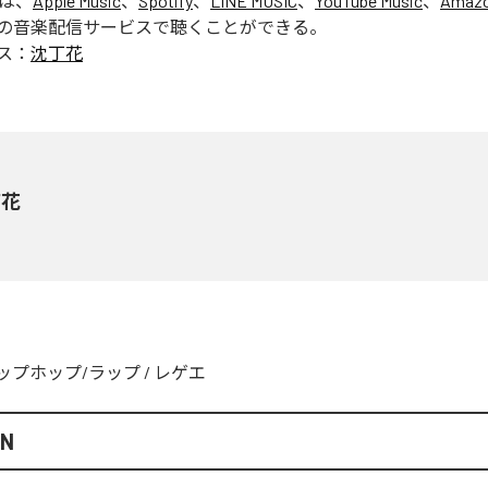
」は、
Apple Music
、
Spotify
、
LINE MUSIC
、
YouTube Music
、
Amazo
の音楽配信サービスで聴くことができる。
ス：
沈丁花
丁花
ップホップ/ラップ
/
レゲエ
AN