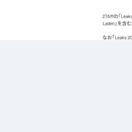
27AMの「Le
Laden」を
なお「
Leaks 2
Unlimited
など
各配信サービ
1
：
Sea
2
：
Bin