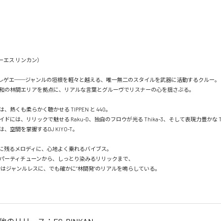
イーエス リンカン）

× レゲエ──ジャンルの垣根を軽々と越える、唯一無二のスタイルを武器に活動するクルー。

和の林間エリアを拠点に、リアルな言葉とグルーヴでリスナーの心を揺さぶる。

熱くも柔らかく聴かせる TIPPEN と 440。

ドには、リリックで魅せる Raku-D、独自のフロウが光る Thika-3、そして表現力豊かな TY
空間を掌握するDJ KIYO-T。

に残るメロディに、心地よく乗れるバイブス。

パーティチューンから、しっとり染みるリリックまで、

Nの音はジャンルレスに、でも確かに”林間発”のリアルを鳴らしている。
