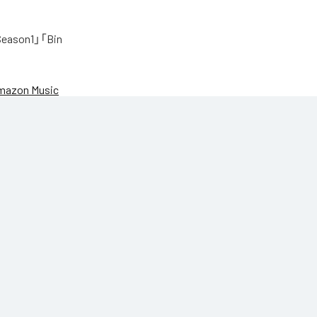
on1」「Bin
mazon Music
27AM
27AM