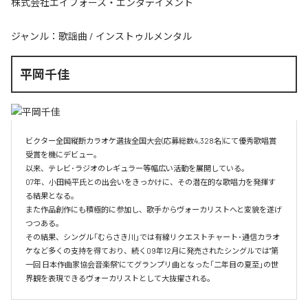
株式会社エイフォース・エンタテイメント
ジャンル：
歌謡曲
/
インストゥルメンタル
平岡千佳
ビクター全国縦断カラオケ選抜全国大会(応募総数4,328名)にて優秀歌唱賞
受賞を機にデビュー。

以来、テレビ･ラジオのレギュラー等幅広い活動を展開している。

07年、小田純平氏との出会いをきっかけに、その潜在的な歌唱力を発揮す
る結果となる。

また作品創作にも積極的に参加し、歌手からヴォーカリストへと変貌を遂げ
つつある。

その結果、シングル「むらさき川」では有線リクエストチャート･通信カラオ
ケなど多くの支持を得ており、続く09年12月に発売されたシングルでは"第
一回 日本作曲家協会音楽祭"にてグランプリ曲となった「二年目の夏至」の世
界観を表現できるヴォーカリストとして大抜擢される。