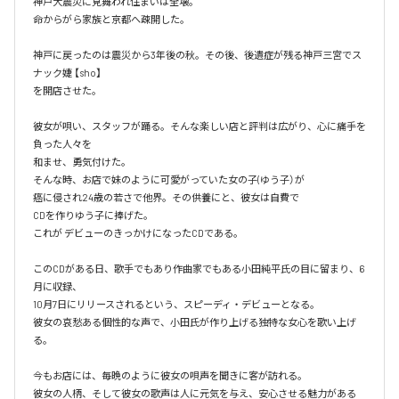
神戸大震災に見舞われ住まいは全壊。

命からがら家族と京都へ疎開した。

神戸に戻ったのは震災から3年後の秋。その後、後遺症が残る神戸三宮でス
ナック婕 【sho】

を開店させた。

彼女が唄い、スタッフが踊る。そんな楽しい店と評判は広がり、心に痛手を
負った人々を

和ませ、勇気付けた。

そんな時、お店で妹のように可愛がっていた女の子(ゆう子）が

癌に侵され24歳の若さで他界。その供養にと、彼女は自費で

CDを作りゆう子に捧げた。

これが デビューのきっかけになったCDである。

このCDがある日、歌手でもあり作曲家でもある小田純平氏の目に留まり、6
月に収録、

10月7日にリリースされるという、スピーディ・デビューとなる。

彼女の哀愁ある個性的な声で、小田氏が作り上げる独特な女心を歌い上げ
る。

今もお店には、毎晩のように彼女の唄声を聞きに客が訪れる。

彼女の人柄、そして彼女の歌声は人に元気を与え、安心させる魅力がある