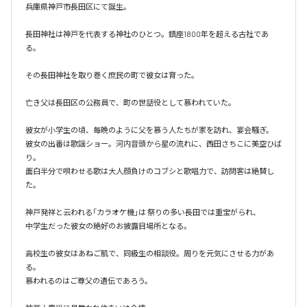
兵庫県神戸市長田区にて誕生。

長田神社は神戸を代表する神社のひとつ。鎮座1800年を超える古社であ
る。

その長田神社を取り巻く庶民の町で彼女は育った。

亡き父は長田区の公務員で、町の世話役として慕われていた。

彼女が小学生の頃、毎晩のように父を慕う人たちが家を訪れ、宴会騒ぎ。

彼女の出番は歌謡ショー。河内音頭から星の流れに、西田さちこに美空ひば
り。

面白半分で唄わせる歌は大人顔負けのコブシと歌唱力で、訪問客は絶賛し
た。

神戸発祥と云われる「カラオケ機｣は 祭りの多い長田では重宝がられ、

中学生だった彼女の絶好のお披露目場所となる。

高校生の彼女はあねご肌で、同級生の相談役。周りを元気にさせる力があ
る。

慕われるのはご尊父の遺伝であろう。
