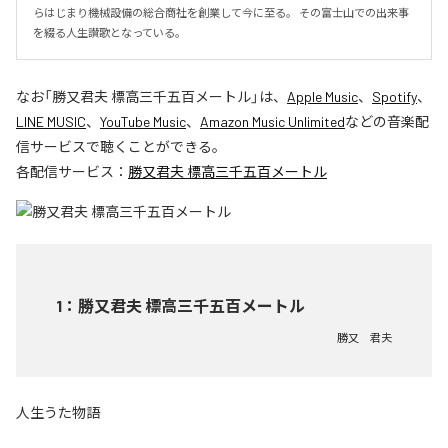
らはじまり機械設備の総合商社を創業して今に至る。 その富士山での出来事
を綴る人生讃歌となっている。
なお「
勝又君夫 標高三千五百メートル
」は、
Apple Music
、
Spotify
、
LINE MUSIC
、
YouTube Music
、
Amazon Music Unlimited
などの音楽配
信サービスで聴くことができる。
各配信サービス：
勝又君夫 標高三千五百メートル
1
：
勝又君夫 標高三千五百メートル
勝又 君夫
人生うた物語