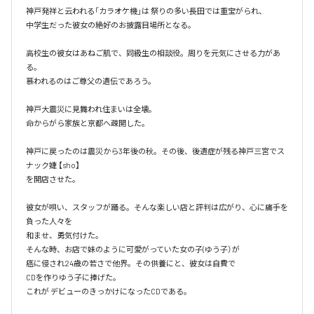
神戸発祥と云われる「カラオケ機｣は 祭りの多い長田では重宝がられ、

中学生だった彼女の絶好のお披露目場所となる。

高校生の彼女はあねご肌で、同級生の相談役。周りを元気にさせる力があ
る。

慕われるのはご尊父の遺伝であろう。

神戸大震災に見舞われ住まいは全壊。

命からがら家族と京都へ疎開した。

神戸に戻ったのは震災から3年後の秋。その後、後遺症が残る神戸三宮でス
ナック婕 【sho】

を開店させた。

彼女が唄い、スタッフが踊る。そんな楽しい店と評判は広がり、心に痛手を
負った人々を

和ませ、勇気付けた。

そんな時、お店で妹のように可愛がっていた女の子(ゆう子）が

癌に侵され24歳の若さで他界。その供養にと、彼女は自費で

CDを作りゆう子に捧げた。

これが デビューのきっかけになったCDである。
