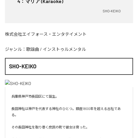
4
：
マリア (Karaoke)
SHO-KEIKO
株式会社エイフォース・エンタテイメント
ジャンル：
歌謡曲
/
インストゥルメンタル
SHO-KEIKO
兵庫県神戸市長田区にて誕生。

長田神社は神戸を代表する神社のひとつ。鎮座1800年を超える古社であ
る。

その長田神社を取り巻く庶民の町で彼女は育った。
