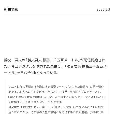
新曲情報
2026.8.3
勝又 君夫の「勝又君夫 標高三千五百メートル」が配信開始され
た。今回デジタル配信された楽曲は、「勝又君夫 標高三千五百メ
ートル」を含む全1曲となっている。
シニア世代の実話だけを歌にする音楽レーベル「人生うた物語り」の第一弾作
品です。本人へのインタビューをもとに三野晃一が作詞・プロデュースし、
Sunoを用いて音源を制作しました。人生の主人公本人をアーティスト名とし
て配信する、ドキュメンタリーソングです。 

勝又君生は高校生の時に、富士山八合目の山小屋にひとりアルバイトに飛び
込んだことから、その後の人生の端緒となる出来事に多く遭遇。丁稚奉公か