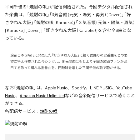
平岡千佳の「焼酎の唄」が配信開始された。今回デジタル配信され
た楽曲は、「焼酎の唄」「3気音頭 (元気・陽気・勇気) [Cover]」「好
きやねん大阪」「焼酎の唄 (Karaoke)」「３気音頭 (元気・陽気・勇気)
[Karaoke] [Cover]」「好きやねん大阪 (Karaoke)」を含む全6曲とな
っている。
浪花こゆき時代に発売した「好きやねん大阪」に続く盆踊りの定番曲をとの要
望に答え作成された今シングル。地元関西はもとより全国の歌踊ファンが注
目する歌って踊れる定番曲を、円熟味を増した平岡千佳の歌で聴かせる。
なお「
焼酎の唄
」は、
Apple Music
、
Spotify
、
LINE MUSIC
、
YouTube
Music
、
Amazon Music Unlimited
などの音楽配信サービスで聴くこと
ができる。
各配信サービス：
焼酎の唄