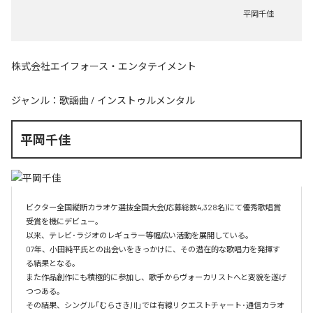
平岡千佳
株式会社エイフォース・エンタテイメント
ジャンル：
歌謡曲
/
インストゥルメンタル
平岡千佳
ビクター全国縦断カラオケ選抜全国大会(応募総数4,328名)にて優秀歌唱賞
受賞を機にデビュー。

以来、テレビ･ラジオのレギュラー等幅広い活動を展開している。

07年、小田純平氏との出会いをきっかけに、その潜在的な歌唱力を発揮す
る結果となる。

また作品創作にも積極的に参加し、歌手からヴォーカリストへと変貌を遂げ
つつある。

その結果、シングル「むらさき川」では有線リクエストチャート･通信カラオ