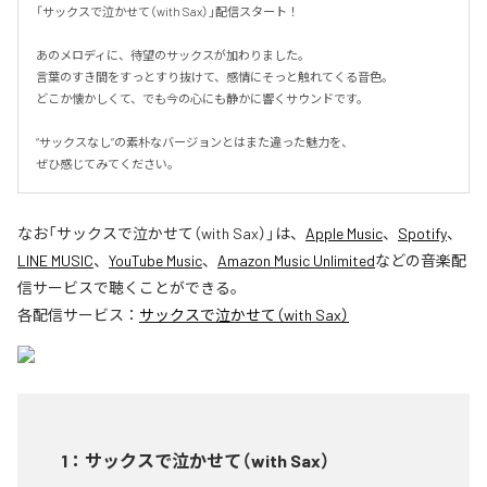
「サックスで泣かせて（with Sax）」配信スタート！

あのメロディに、待望のサックスが加わりました。

言葉のすき間をすっとすり抜けて、感情にそっと触れてくる音色。

どこか懐かしくて、でも今の心にも静かに響くサウンドです。

“サックスなし”の素朴なバージョンとはまた違った魅力を、

ぜひ感じてみてください。
なお「
サックスで泣かせて（with Sax）
」は、
Apple Music
、
Spotify
、
LINE MUSIC
、
YouTube Music
、
Amazon Music Unlimited
などの音楽配
信サービスで聴くことができる。
各配信サービス：
サックスで泣かせて（with Sax）
1
：
サックスで泣かせて（with Sax）