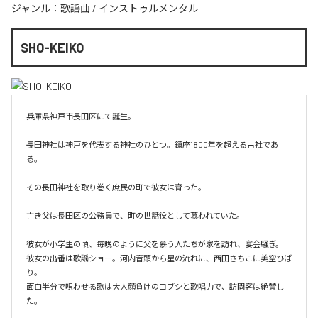
ジャンル：
歌謡曲
/
インストゥルメンタル
SHO-KEIKO
兵庫県神戸市長田区にて誕生。

長田神社は神戸を代表する神社のひとつ。鎮座1800年を超える古社であ
る。

その長田神社を取り巻く庶民の町で彼女は育った。

亡き父は長田区の公務員で、町の世話役として慕われていた。

彼女が小学生の頃、毎晩のように父を慕う人たちが家を訪れ、宴会騒ぎ。

彼女の出番は歌謡ショー。河内音頭から星の流れに、西田さちこに美空ひば
り。

面白半分で唄わせる歌は大人顔負けのコブシと歌唱力で、訪問客は絶賛し
た。
