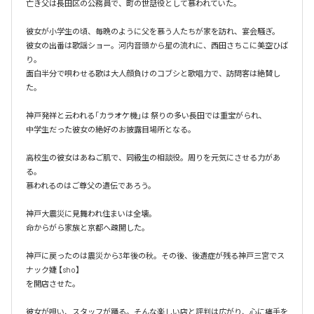
亡き父は長田区の公務員で、町の世話役として慕われていた。

彼女が小学生の頃、毎晩のように父を慕う人たちが家を訪れ、宴会騒ぎ。

彼女の出番は歌謡ショー。河内音頭から星の流れに、西田さちこに美空ひば
り。

面白半分で唄わせる歌は大人顔負けのコブシと歌唱力で、訪問客は絶賛し
た。

神戸発祥と云われる「カラオケ機｣は 祭りの多い長田では重宝がられ、

中学生だった彼女の絶好のお披露目場所となる。

高校生の彼女はあねご肌で、同級生の相談役。周りを元気にさせる力があ
る。

慕われるのはご尊父の遺伝であろう。

神戸大震災に見舞われ住まいは全壊。

命からがら家族と京都へ疎開した。

神戸に戻ったのは震災から3年後の秋。その後、後遺症が残る神戸三宮でス
ナック婕 【sho】

を開店させた。

彼女が唄い、スタッフが踊る。そんな楽しい店と評判は広がり、心に痛手を