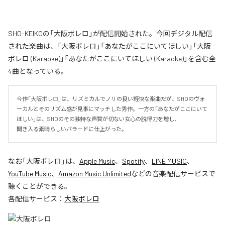
SHO-KEIKOの「大阪ボレロ」が配信開始された。今回デジタル配信
された楽曲は、「大阪ボレロ」「あなたがここにいてほしい」「大阪
ボレロ (Karaoke)」「あなたがここにいてほしい (Karaoke)」を含む全
4曲となっている。
今作「大阪ボレロ」は、リズミカルでノリの良い軽快な楽曲だが、SHOのヴォ
ーカルとそのリズム感が見事にマッチした秀作。一方の「あなたがここにいて
ほしい」は、SHOのその独特な声質が切ない女心の説得力を増し、

聞き入る素晴らしいバラードに仕上がった。
なお「
大阪ボレロ
」は、
Apple Music
、
Spotify
、
LINE MUSIC
、
YouTube Music
、
Amazon Music Unlimited
などの音楽配信サービスで
聴くことができる。
各配信サービス：
大阪ボレロ