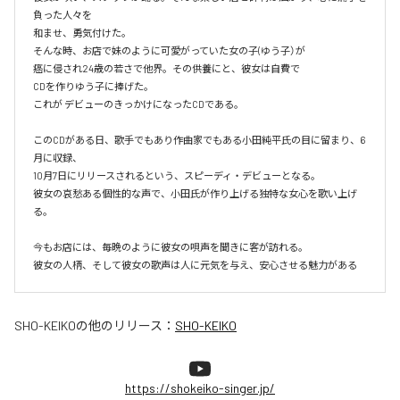
負った人々を

和ませ、勇気付けた。

そんな時、お店で妹のように可愛がっていた女の子(ゆう子）が

癌に侵され24歳の若さで他界。その供養にと、彼女は自費で

CDを作りゆう子に捧げた。

これが デビューのきっかけになったCDである。

このCDがある日、歌手でもあり作曲家でもある小田純平氏の目に留まり、6
月に収録、

10月7日にリリースされるという、スピーディ・デビューとなる。

彼女の哀愁ある個性的な声で、小田氏が作り上げる独特な女心を歌い上げ
る。

今もお店には、毎晩のように彼女の唄声を聞きに客が訪れる。

彼女の人柄、そして彼女の歌声は人に元気を与え、安心させる魅力がある
SHO-KEIKO
の他のリリース：
SHO-KEIKO
https://shokeiko-singer.jp/