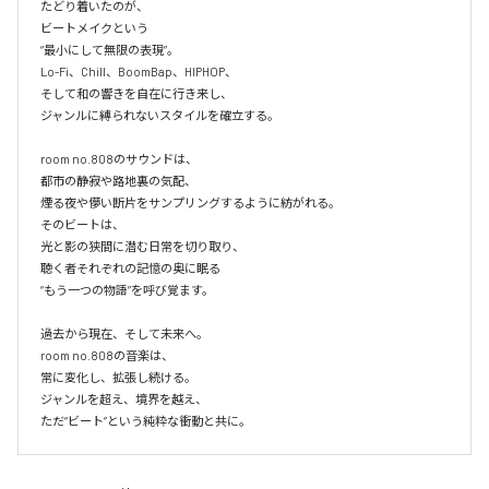
たどり着いたのが、

ビートメイクという

“最小にして無限の表現”。

Lo-Fi、Chill、BoomBap、HIPHOP、

そして和の響きを自在に行き来し、

ジャンルに縛られないスタイルを確立する。

room no.808のサウンドは、

都市の静寂や路地裏の気配、

煙る夜や儚い断片をサンプリングするように紡がれる。

そのビートは、

光と影の狭間に潜む日常を切り取り、

聴く者それぞれの記憶の奥に眠る

“もう一つの物語”を呼び覚ます。

過去から現在、そして未来へ。

room no.808の音楽は、

常に変化し、拡張し続ける。

ジャンルを超え、境界を越え、
