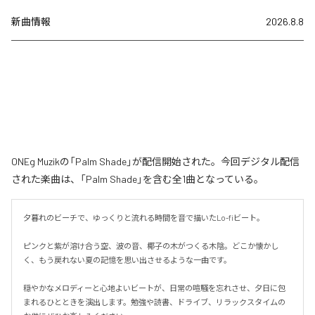
新曲情報
2026.8.8
ONEg Muzikの「Palm Shade」が配信開始された。今回デジタル配信
された楽曲は、「Palm Shade」を含む全1曲となっている。
夕暮れのビーチで、ゆっくりと流れる時間を音で描いたLo-fiビート。

ピンクと紫が溶け合う空、波の音、椰子の木がつくる木陰。どこか懐かし
く、もう戻れない夏の記憶を思い出させるような一曲です。

穏やかなメロディーと心地よいビートが、日常の喧騒を忘れさせ、夕日に包
まれるひとときを演出します。勉強や読書、ドライブ、リラックスタイムの