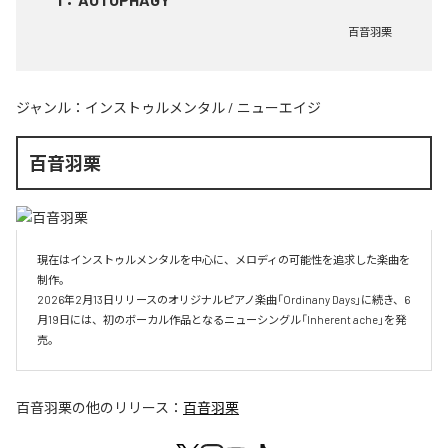
百音羽栗
ジャンル：
インストゥルメンタル
/
ニューエイジ
百音羽栗
現在はインストゥルメンタルを中心に、メロディの可能性を追求した楽曲を
制作。

2026年2月13日リリースのオリジナルピアノ楽曲「Ordinany Days」に続き、6
月19日には、初のボーカル作品となるニューシングル「Inherent ache」を発
売。
百音羽栗
の他のリリース：
百音羽栗