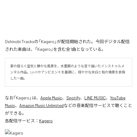
Oshinobi Tracksの「Kagero」が配信開始された。今回デジタル配信
された楽曲は、「Kagero」を含む全1曲となっている。
夏の揺らぐ空気と静かな風景を、水墨画のような音で描いたインストゥルメ
ンタル作品。Lo-fiやアンビエントを基調に、穏やかな余白と和の情景を表現
した一曲。
なお「
Kagero
」は、
Apple Music
、
Spotify
、
LINE MUSIC
、
YouTube
Music
、
Amazon Music Unlimited
などの音楽配信サービスで聴くこと
ができる。
各配信サービス：
Kagero