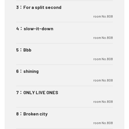
3
：
For a split second
room No.808
4
：
slow-it-down
room No.808
5
：
Bbb
room No.808
6
：
shining
room No.808
7
：
ONLY LIVE ONES
room No.808
8
：
Broken city
room No.808