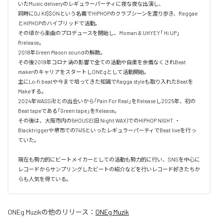
いたMusic deliveryのレギュラーパーティに夜な夜な出演し、

同時にDJ KI$$ONという名義でHIPHOPのクラブシーンを渡り歩き、Reggae
とHIPHOPのハイブリッドで活動。

その頃から楽曲のプロデュースを開始し、Moman & UHYEY「 Hi UP」
Rrelease。

2018年Green Mason soundの解散。

その後2019年コロナ渦の影響で全ての活動や自粛を余儀なくされBeat 
makerのキャリアをスタートしONEgとして活動開始。

主にLo-fi beatや今まで培ってきた知識でRagga styleも取り入れたBeatを
Makeする。

2024年WASS卍との出会いから「Pain For Real」をReleaseし2025年、初の
Beat tapeである「Green tape」をRelease。

その後は、大阪市内の5HOUSE(旧 Night WAX)でのHIPHOP NIGHT.・
Blacktriggerや堺市での7415といったレギュラーパーティでBeat liveを行っ
ていた。

現在も勢力的にビートメイカーとしての活動も勢力的に行い、SNSを中心に
レコードからサンプリングしたビートの紹介などを行いレコード好きたちか
らも人気を得ている。
ONEg Muzik
の他のリリース：
ONEg Muzik