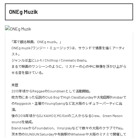
ONEg Muzik
「耳で観る映画、ONEg muzik。」

ONEg muzik（ワンジー・ミュージック）は、サウンドで情景を描くアーティ
スト。

ジャンルは主にLo-fi / Chillhop / Cinematic Beats。

まるで映画のワンシーンのように、リスナーの心の中に映像を浮かび上がら
せる音を届けている。

来歴

2013年頃からReggaeのSoundmanとして活動開始。

枚方市にあった伝説のClub BopでHigh ClassSaturdayや大和田駅Rimsbarで
のRaggasick・主催のYoungGyangなど北大阪のレギュラーパーティに出
演。

後の2016年頃からDJ KAIHOとMC/Selの二人からなるCrew、Green Mason 
soundを結成。

Brand newからFoundation、Vinyl playなどで数々の大阪のクラブでPlay。

茨木市のGUNGUN Saturdayや布施駅のWhateverや大阪のミナミで開催して