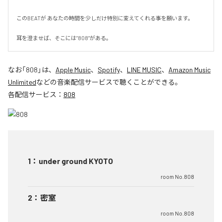
このBEATが あなたの時間を少しだけ特別に変えてくれる事を願います。

耳を澄ませば、そこには”808”がある。
なお「
808
」は、
Apple Music
、
Spotify
、
LINE MUSIC
、
Amazon Music
Unlimited
などの音楽配信サービスで聴くことができる。
各配信サービス：
808
1
：
under ground KYOTO
room No.808
2
：
密室
room No.808