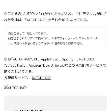
百音羽栗の「AUTOPHAGY」が配信開始された。今回デジタル配信さ
れた楽曲は、「AUTOPHAGY」を含む全1曲となっている。
自分を壊して、新しく作り直す。

研ぎ澄まされたピアノで描かれた、シネマティック・インストゥルメンタ
ル。細胞が入れ替わるように綴られた音の静謐な旋律の物語。
なお「
AUTOPHAGY
」は、
Apple Music
、
Spotify
、
LINE MUSIC
、
YouTube Music
、
Amazon Music Unlimited
などの音楽配信サービスで
聴くことができる。
各配信サービス：
AUTOPHAGY
1
：
AUTOPHAGY