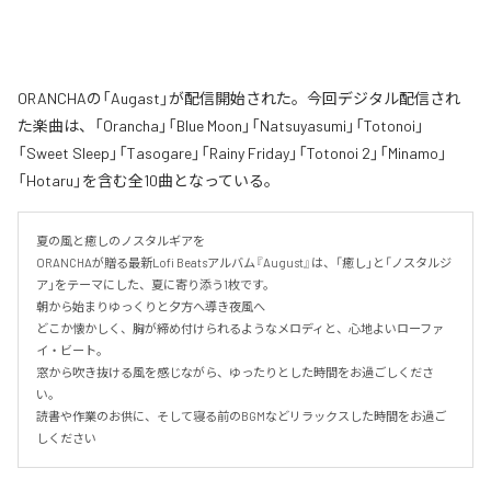
ORANCHAの「Augast」が配信開始された。今回デジタル配信され
た楽曲は、「Orancha」「Blue Moon」「Natsuyasumi」「Totonoi」
「Sweet Sleep」「Tasogare」「Rainy Friday」「Totonoi 2」「Minamo」
「Hotaru」を含む全10曲となっている。
夏の風と癒しのノスタルギアを

ORANCHAが贈る最新Lofi Beatsアルバム『August』は、「癒し」と「ノスタルジ
ア」をテーマにした、夏に寄り添う1枚です。

朝から始まりゆっくりと夕方へ導き夜風へ

どこか懐かしく、胸が締め付けられるようなメロディと、心地よいローファ
イ・ビート。

窓から吹き抜ける風を感じながら、ゆったりとした時間をお過ごしくださ
い。

読書や作業のお供に、そして寝る前のBGMなどリラックスした時間をお過ご
しください