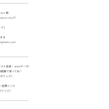
-----------------------------

ion/ 骸

kuro_viru77

]

まる

gamaru_sun

-----------------------------

インスト音源・ stemデータ）

動画で使ってね！

のリンク]

各種リンク

リンク]

-----------------------------
