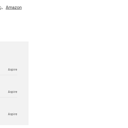
c
、
Amazon
Aspire
Aspire
Aspire