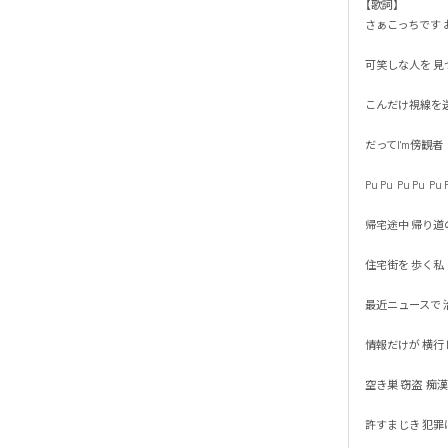
【歌詞】

さぁこっちです お
可笑しな人を 見つけ
こんだけ視線を送っ
だってI'm傍観者

Pu Pu  Pu Pu  Pu Pu
帰宅途中 帰り道の

住宅街を 歩く私

最近ニュースで 治
情報だけが 横行して
空き巣 窃盗  痴漢 恐
許すまじき 犯罪は通