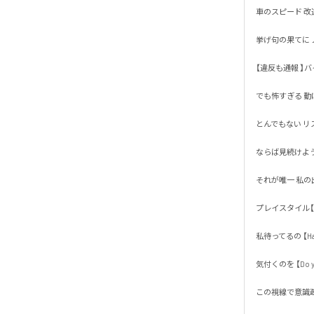
車のスピード 改造自
挙げ句の果てに ノ
【違反も通報 】バイ
でも怖すぎる 動けな
とんでもない リス
ならば見続けよう 
それが唯一 私の出来
プレイスタイル【デ
私待ってるの 【Have y
気付くのを 【Do you 
この視線で意識疎通