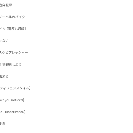
転車

ーヘルのバイク

ク 【違反も通報】

い 

クとプレッシャー

傍観者しよう

る 

ィフェンスタイル】

ou noticed】

understand?】


