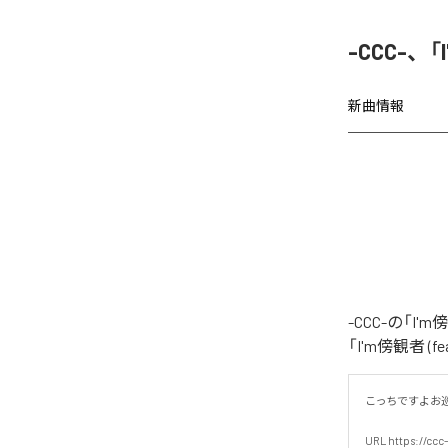
-CCC-、
新曲情報
-CCC-の「I
「I'm傍観者 
こっちですよお巡り
URL https://ccc-