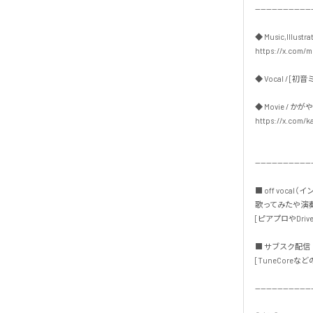
---------------------
◆ Music,Illustrat
https://x.com/mu
◆ Vocal / [初音ミク
◆ Movie / かがや
https://x.com/ka
---------------------
■ off vocal（
歌ってみたや演奏
[ピアプロやDrive
■ サブスク配信・
[TuneCoreなどの
---------------------