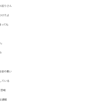
巡りさん

たよ

ても




安の悪い

いる

喝

報
