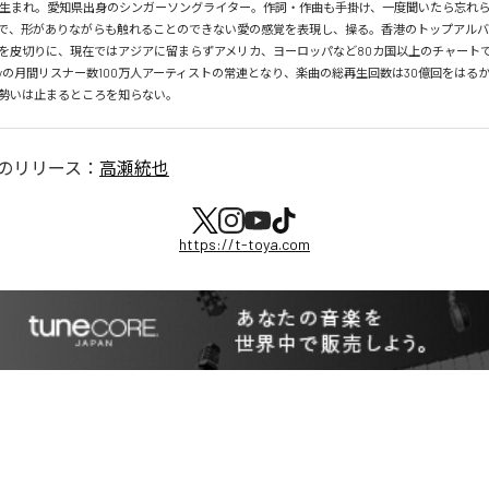
月26日生まれ。愛知県出身のシンガーソングライター。作詞・作曲も手掛け、一度聞いたら忘れ
で、形がありながらも触れることのできない愛の感覚を表現し、操る。香港のトップアルバ
を皮切りに、現在ではアジアに留まらずアメリカ、ヨーロッパなど80カ国以上のチャートで
tifyの月間リスナー数100万人アーティストの常連となり、楽曲の総再生回数は30億回をはる
勢いは止まるところを知らない。
のリリース：
高瀬統也
https://t-toya.com