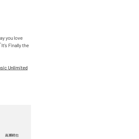
u love
Finally the
ic Unlimited
高瀬統也