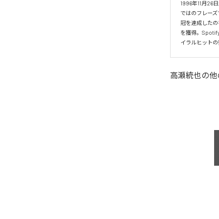
1996年11
ではのフレーズ
冠を達成したの
を獲得。Spo
イラルヒットの
高瀬統也
の他