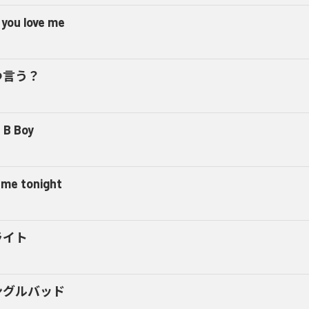
 you love me
つ言う？
 B Boy
l me tonight
ライト
ングルバッド