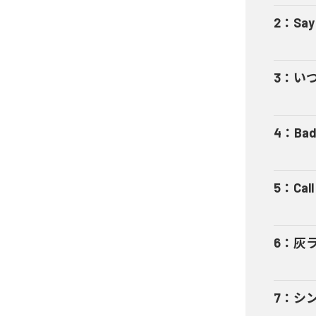
2
：
Say
3
：
い
4
：
Bad
5
：
Cal
6
：
灰
7
：
シ