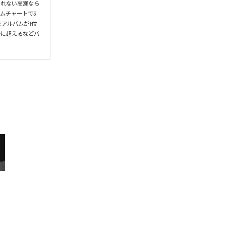
られない高瀬なら
ムチャートで3
アルバムが1位
かに超えるなどバ