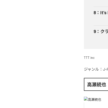
8
：
It’s
9
：
ク
TTT inc
ジャンル：
J-
高瀬統也