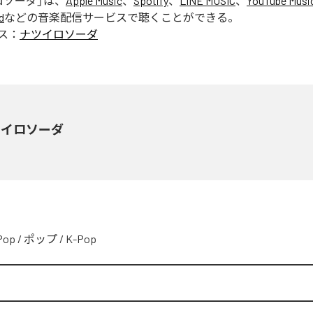
ロソーダ
」は、
Apple Music
、
Spotify
、
LINE MUSIC
、
YouTube Musi
d
などの音楽配信サービスで聴くことができる。
ス：
ナツイロソーダ
ツイロソーダ
Pop
/
ポップ
/
K-Pop