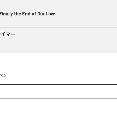
 Finally the End of Our Love
ライマー
Pop