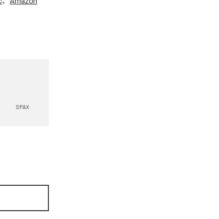
c
、
Amazon
SPAX