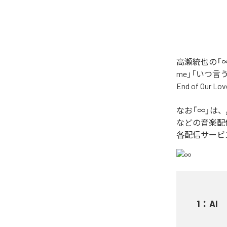
高瀬統也の「∞
me」「いつ言う？」
End of O
なお「
∞
」は、
などの音楽配
各配信サービ
1
：
AI