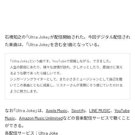
石橋知之の「Ultra Joke」が配信開始された。今回デジタル配信され
た楽曲は、「Ultra Joke」を含む全1曲となっている。
「Ultra Joke」という曲です。YouTubeで投稿しながら、できました。

人生の節目にあたり、様々な逆境が訪れ、少しホッとしたり、底抜けに笑え
るような歌であったら嬉しいです。

シンガーソングライターとして、また小さきミュージシャンとして自己を磨
いてこの楽曲とともに成長し、リスナーさんが実際にそう感じていただける
ように努力します。
なお「
Ultra Joke
」は、
Apple Music
、
Spotify
、
LINE MUSIC
、
YouTube
Music
、
Amazon Music Unlimited
などの音楽配信サービスで聴くこと
ができる。
各配信サービス：
Ultra Joke