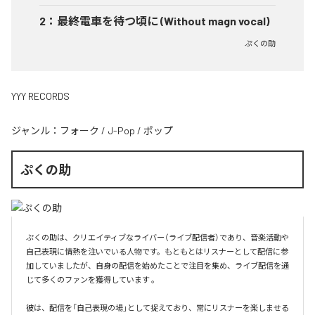
2
：
最終電車を待つ頃に (Without magn vocal)
ぷくの助
YYY RECORDS
ジャンル：
フォーク
/
J-Pop
/
ポップ
ぷくの助
ぷくの助は、クリエイティブなライバー（ライブ配信者）であり、音楽活動や
自己表現に情熱を注いでいる人物です。もともとはリスナーとして配信に参
加していましたが、自身の配信を始めたことで注目を集め、ライブ配信を通
じて多くのファンを獲得しています 。

彼は、配信を「自己表現の場」として捉えており、常にリスナーを楽しませる