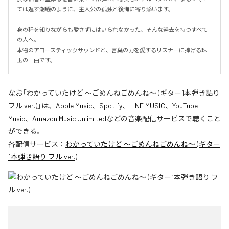
ては返す潮騒のように、主人公の孤独と後悔に寄り添います。

身の程を知りながらも愛さずにはいられなかった、そんな過去を持つすべて
の人へ。

本物のアコースティックサウンドと、言葉の力を愛するリスナーに捧げる珠
玉の一曲です。
なお「
わかっていたけど ～ごめんねごめんね～ (ギター1本弾き語り
フル ver.)
」は、
Apple Music
、
Spotify
、
LINE MUSIC
、
YouTube
Music
、
Amazon Music Unlimited
などの音楽配信サービスで聴くこと
ができる。
各配信サービス：
わかっていたけど ～ごめんねごめんね～ (ギター
1本弾き語り フル ver.)