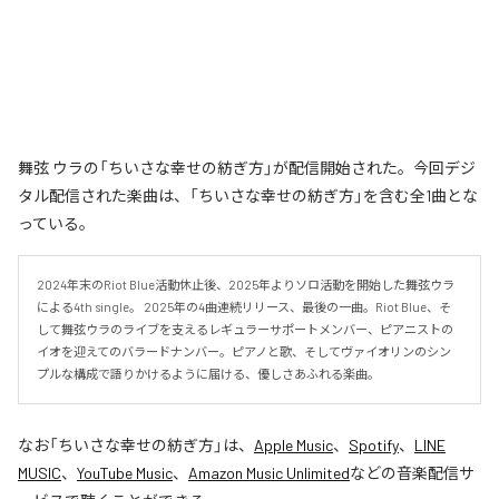
舞弦 ウラの「ちいさな幸せの紡ぎ方」が配信開始された。今回デジ
タル配信された楽曲は、「ちいさな幸せの紡ぎ方」を含む全1曲とな
っている。
2024年末のRiot Blue活動休止後、2025年よりソロ活動を開始した舞弦ウラ
による4th single。 2025年の4曲連続リリース、最後の一曲。Riot Blue、そ
して舞弦ウラのライブを支えるレギュラーサポートメンバー、ピアニストの
イオを迎えてのバラードナンバー。ピアノと歌、そしてヴァイオリンのシン
プルな構成で語りかけるように届ける、優しさあふれる楽曲。
なお「
ちいさな幸せの紡ぎ方
」は、
Apple Music
、
Spotify
、
LINE
MUSIC
、
YouTube Music
、
Amazon Music Unlimited
などの音楽配信サ