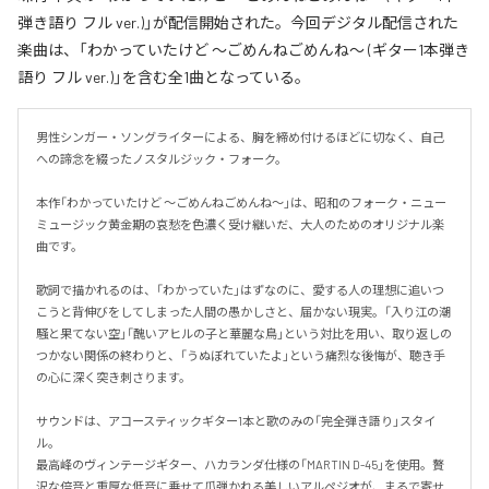
弾き語り フル ver.)」が配信開始された。今回デジタル配信された
楽曲は、「わかっていたけど ～ごめんねごめんね～ (ギター1本弾き
語り フル ver.)」を含む全1曲となっている。
男性シンガー・ソングライターによる、胸を締め付けるほどに切なく、自己
への諦念を綴ったノスタルジック・フォーク。

本作「わかっていたけど ～ごめんねごめんね～」は、昭和のフォーク・ニュー
ミュージック黄金期の哀愁を色濃く受け継いだ、大人のためのオリジナル楽
曲です。

歌詞で描かれるのは、「わかっていた」はずなのに、愛する人の理想に追いつ
こうと背伸びをしてしまった人間の愚かしさと、届かない現実。「入り江の潮
騒と果てない空」「醜いアヒルの子と華麗な鳥」という対比を用い、取り返しの
つかない関係の終わりと、「うぬぼれていたよ」という痛烈な後悔が、聴き手
の心に深く突き刺さります。

サウンドは、アコースティックギター1本と歌のみの「完全弾き語り」スタイ
ル。

最高峰のヴィンテージギター、ハカランダ仕様の「MARTIN D-45」を使用。贅
沢な倍音と重厚な低音に乗せて爪弾かれる美しいアルペジオが、まるで寄せ