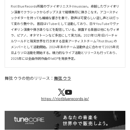
Riot Blue Records所属のヴァイオリニストVmusician。卓越したヴァイオリ
ン演奏でクラシックからポップスまで縦横無尽に弾きこなす。アコースティ
ックギターを持っても繊細な響きを奏で、歌声は可愛らしい話し声とは打っ
て変わり艷やか。 普段はVTuberとして活動しており、日々YouTubeでヴァ
イオリン演奏や弾き語りなどを配信している。披露する楽器は他にもヴィオ
ラ、ピアノ、オタマトーンなど多芸にして実力派。2021年12月1日バーチャ
ルワールドと現実世界を行き来する音楽アーティストチーム『Riot Blue』の
メンバーとして活動開始。2024年末のチーム活動休止に合わせて2025年元
旦よりソロ活動を開始する。精力的なライブ活動とリリースも行っており、
2025年には全曲作詞作曲の1stEPを発表予定。
舞弦 ウラ
の他のリリース：
舞弦 ウラ
https://riotbluerecords.jp/