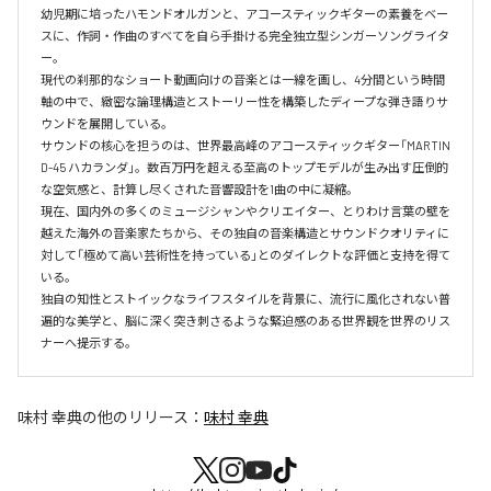
幼児期に培ったハモンドオルガンと、アコースティックギターの素養をベー
スに、作詞・作曲のすべてを自ら手掛ける完全独立型シンガーソングライタ
ー。

現代の刹那的なショート動画向けの音楽とは一線を画し、4分間という時間
軸の中で、緻密な論理構造とストーリー性を構築したディープな弾き語りサ
ウンドを展開している。

サウンドの核心を担うのは、世界最高峰のアコースティックギター「MARTIN 
D-45 ハカランダ」。数百万円を超える至高のトップモデルが生み出す圧倒的
な空気感と、計算し尽くされた音響設計を1曲の中に凝縮。

現在、国内外の多くのミュージシャンやクリエイター、とりわけ言葉の壁を
越えた海外の音楽家たちから、その独自の音楽構造とサウンドクオリティに
対して「極めて高い芸術性を持っている」とのダイレクトな評価と支持を得て
いる。

独自の知性とストイックなライフスタイルを背景に、流行に風化されない普
遍的な美学と、脳に深く突き刺さるような緊迫感のある世界観を世界のリス
ナーへ提示する。
味村 幸典
の他のリリース：
味村 幸典