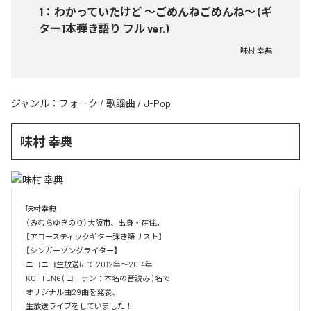
1
：
わかっていたけど ～ごめんねごめんね～ (ギ
ター1本弾き語り フル ver.)
味村 幸典
ジャンル：
フォーク
/
歌謡曲
/
J-Pop
味村 幸典
味村幸典

（みむらゆきのり）大阪市、出身・在住。

【アコースティックギター弾き語リスト】

【シンガーソングライター】

ニコニコ生放送にて 2012年～2014年　

KOHTENG ( コーテン：本名の音読み ) 名で

オリジナル曲29曲を発表、

生放送ライブをしていました！
