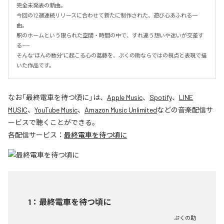
完全未発表の新曲。

今回の12週連続リリースに合わせて新たに制作された、遊び心あふれる一
曲。

駅のホームという限られた空間・時間の中で、すれ違う想いや迷いが交差す
る——

そんな“ほんの数分”に起こる心の葛藤を、ぷくの助ならではの視点と表現で描
いた作品です。
なお「
最終電車を待つ頃に
」は、
Apple Music
、
Spotify
、
LINE
MUSIC
、
YouTube Music
、
Amazon Music Unlimited
などの音楽配信サ
ービスで聴くことができる。
各配信サービス：
最終電車を待つ頃に
1
：
最終電車を待つ頃に
ぷくの助