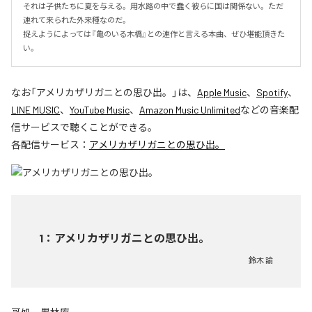
それは子供たちに夏を与える。用水路の中で蠢く彼らに国は関係ない。ただ
連れて来られた外来種なのだ。

捉えようによっては『亀のいる木橋』との連作と言える本曲、ぜひ堪能頂きた
い。
なお「
アメリカザリガニとの思ひ出。
」は、
Apple Music
、
Spotify
、
LINE MUSIC
、
YouTube Music
、
Amazon Music Unlimited
などの音楽配
信サービスで聴くことができる。
各配信サービス：
アメリカザリガニとの思ひ出。
1
：
アメリカザリガニとの思ひ出。
鈴木 諭