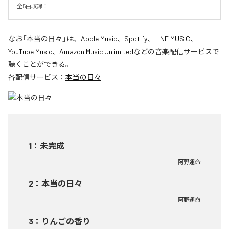
全5曲収録！
なお「
本当の日々
」は、
Apple Music
、
Spotify
、
LINE MUSIC
、
YouTube Music
、
Amazon Music Unlimited
などの音楽配信サービスで
聴くことができる。
各配信サービス：
本当の日々
1
：
未完成
阿野運命
2
：
本当の日々
阿野運命
3
：
りんごの香り