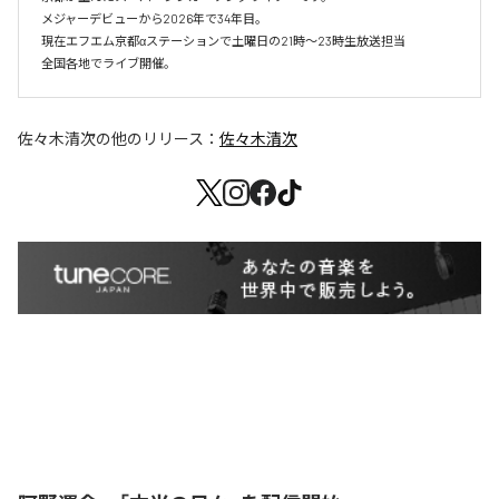
メジャーデビューから2026年で34年目。

現在エフエム京都αステーションで土曜日の21時～23時生放送担当

全国各地でライブ開催。
佐々木清次
の他のリリース：
佐々木清次