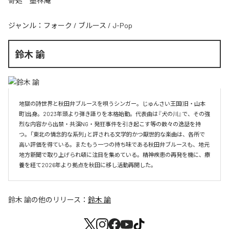
哥処 墨林庵
ジャンル：
フォーク
/
ブルース
/
J-Pop
鈴木 諭
地獄の詩世界と秋田弁ブルースを唄うシンガー。じゅんさい王国(旧・山本
町)出身。2023年頭より弾き語りを本格始動。代表曲は『犬の川』で、その強
烈な内容から出禁・共演NG・発狂事件を引き起こす等の数々の逸話を持
つ。「東北の情念的な系列」と評される文学的かつ厭世的な楽曲は、各所で
高い評価を得ている。またもう一つの持ち味である秋田弁ブルースも、地元
地方新聞で取り上げられ頓に注目を集めている。精神疾患の再発を機に、療
養を経て2026年より拠点を秋田に移し活動再開した。
鈴木 諭
の他のリリース：
鈴木 諭