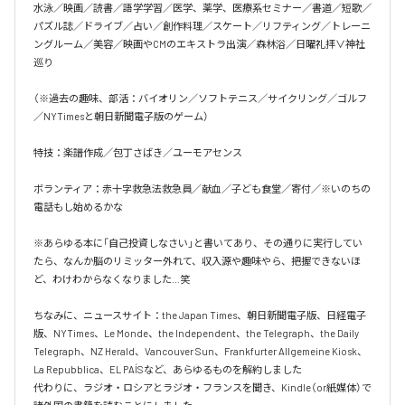
水泳／映画／読書／語学学習／医学、薬学、医療系セミナー／書道／短歌／
パズル誌／ドライブ／占い／創作料理／スケート／リフティング／トレーニ
ングルーム／美容／映画やCMのエキストラ出演／森林浴／日曜礼拝∨神社
巡り

（※過去の趣味、部活：バイオリン／ソフトテニス／サイクリング／ゴルフ
／NYTimesと朝日新聞電子版のゲーム）

特技：楽譜作成／包丁さばき／ユーモアセンス

ボランティア：赤十字救急法救急員／献血／子ども食堂／寄付／※いのちの
電話もし始めるかな

※あらゆる本に「自己投資しなさい」と書いてあり、その通りに実行してい
たら、なんか脳のリミッター外れて、収入源や趣味やら、把握できないほ
ど、わけわからなくなりました…笑

ちなみに、ニュースサイト：the Japan Times、朝日新聞電子版、日経電子
版、NYTimes、Le Monde、the Independent、the Telegraph、the Daily 
Telegraph、NZ Herald、Vancouver Sun、Frankfurter Allgemeine Kiosk、
La Repubblica、EL PAÍSなど、あらゆるものを解約しました

代わりに、ラジオ・ロシアとラジオ・フランスを聞き、Kindle（or紙媒体）で