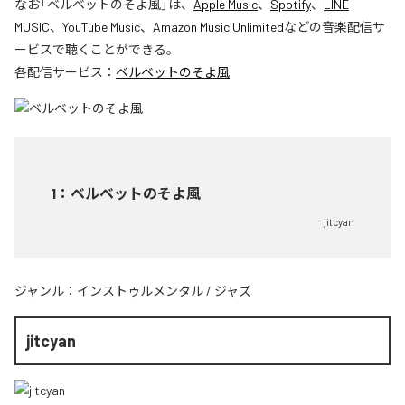
なお「
ベルベットのそよ風
」は、
Apple Music
、
Spotify
、
LINE
MUSIC
、
YouTube Music
、
Amazon Music Unlimited
などの音楽配信サ
ービスで聴くことができる。
各配信サービス：
ベルベットのそよ風
1
：
ベルベットのそよ風
jitcyan
ジャンル：
インストゥルメンタル
/
ジャズ
jitcyan