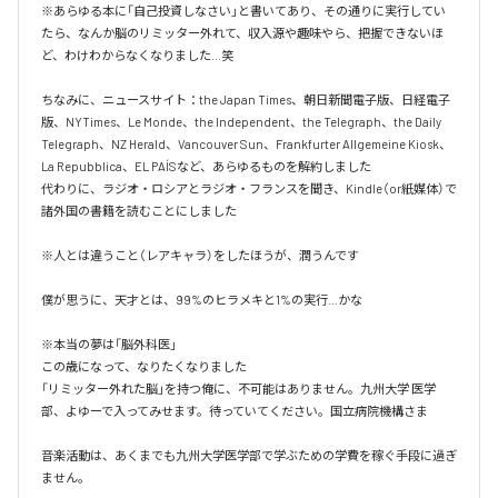
※あらゆる本に「自己投資しなさい」と書いてあり、その通りに実行してい
たら、なんか脳のリミッター外れて、収入源や趣味やら、把握できないほ
ど、わけわからなくなりました…笑

ちなみに、ニュースサイト：the Japan Times、朝日新聞電子版、日経電子
版、NYTimes、Le Monde、the Independent、the Telegraph、the Daily 
Telegraph、NZ Herald、Vancouver Sun、Frankfurter Allgemeine Kiosk、
La Repubblica、EL PAÍSなど、あらゆるものを解約しました

代わりに、ラジオ・ロシアとラジオ・フランスを聞き、Kindle（or紙媒体）で
諸外国の書籍を読むことにしました

※人とは違うこと（レアキャラ）をしたほうが、潤うんです

僕が思うに、天才とは、99%のヒラメキと1%の実行…かな

※本当の夢は「脳外科医」

この歳になって、なりたくなりました

「リミッター外れた脳」を持つ俺に、不可能はありません。九州大学 医学
部、よゆーで入ってみせます。待っていてください。国立病院機構さま

音楽活動は、あくまでも九州大学医学部で学ぶための学費を稼ぐ手段に過ぎ
ません。