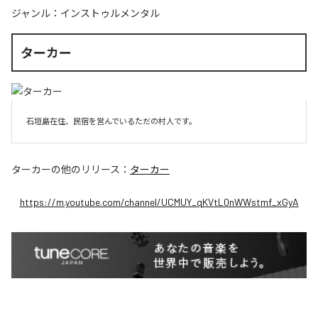
ジャンル：
インストゥルメンタル
ターカー
石垣島在住、民宿を営んでいるただの村人です。
ターカー
の他のリリース：
ターカー
https://m.youtube.com/channel/UCMUY_qKVtL0nWWstmf_xGyA