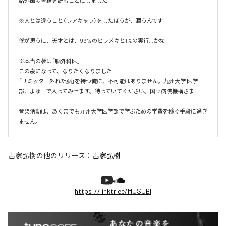
諸外国の書籍を読むことにしました

※人とは違うこと（レアキャラ）をしたほうが、潤うんです

僕が思うに、天才とは、99%のヒラメキと1%の実行…かな

※本当の夢は「脳外科医」

この歳になって、なりたくなりました

「リミッター外れた脳」を持つ俺に、不可能はありません。九州大学 医学
部、よゆーで入ってみせます。待っていてください。国立病院機構さま

音楽活動は、あくまでも九州大学医学部で学ぶための学費を稼ぐ手段に過ぎ
ません。
古家弘樹
の他のリリース：
古家弘樹
https://linktr.ee/MUSUBI