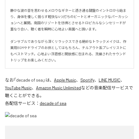
静かな波の音を思わせるメロウなギターと透き通る鍵盤のイントロから始ま
り、身体を優しく揺らす軽快な4つ打ちのビートとオーガニックなパーカッシ
ョンへと展開。南国のリゾートを彷彿とさせるトロピカルなシンセリードが
重なり合い、聴く者を瞬時に心地よい楽園へと誘います。

ダンサブルでありながら深くリラックスできる絶妙なトラックメイクは、作
業用BGMやドライブのお供としてはもちろん、チルアウト系プレイリストに
もベストマッチ。心地よい浮遊感と開放感に包まれる、洗練されたサウンド
トリップをお楽しみください。
なお「
decade of sea
」は、
Apple Music
、
Spotify
、
LINE MUSIC
、
YouTube Music
、
Amazon Music Unlimited
などの音楽配信サービスで
聴くことができる。
各配信サービス：
decade of sea