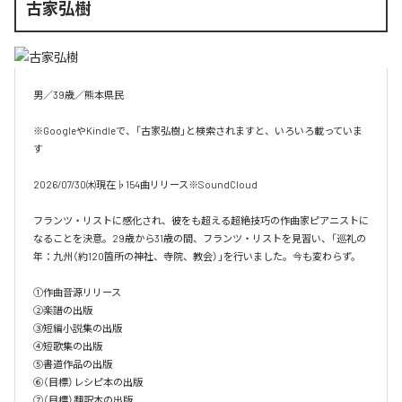
古家弘樹
男／39歳／熊本県民

※GoogleやKindleで、「古家弘樹」と検索されますと、いろいろ載っていま
す

2026/07/30㈭現在♭154曲リリース※SoundCloud

フランツ・リストに感化され、彼をも超える超絶技巧の作曲家ピアニストに
なることを決意。29歳から31歳の間、フランツ・リストを見習い、「巡礼の
年：九州（約120箇所の神社、寺院、教会）」を行いました。今も変わらず。

①作曲音源リリース

②楽譜の出版

③短編小説集の出版

④短歌集の出版

⑤書道作品の出版

⑥（目標）レシピ本の出版

⑦（目標）翻訳本の出版
