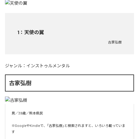
1
：
天使の翼
古家弘樹
ジャンル：
インストゥルメンタル
古家弘樹
男／39歳／熊本県民

※GoogleやKindleで、「古家弘樹」と検索されますと、いろいろ載っていま
す
