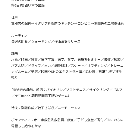
⑧（目標）占い本の出版

仕事

電器店の配送→イタリア料理店のキッチン→コンビニ→車関係の工場※株も

ルーティン

毎週㈫断食／ウォーキング／作曲演奏リリース

趣味

水泳／映画／読書／語学学習／医学、薬学、医療系セミナー／書道／短歌／
パズル誌／ドライブ／占い／創作料理／スケート／リフティング／トレーニ
ングルーム／美容／映画やCMのエキストラ出演／森林浴／日曜礼拝∨神社
巡り

（※過去の趣味、部活：バイオリン／ソフトテニス／サイクリング／ゴルフ
／NYTimesと朝日新聞電子版のゲーム）

特技：楽譜作成／包丁さばき／ユーモアセンス

ボランティア：赤十字救急法救急員／献血／子ども食堂／寄付／※いのちの
電話もし始めるかな
