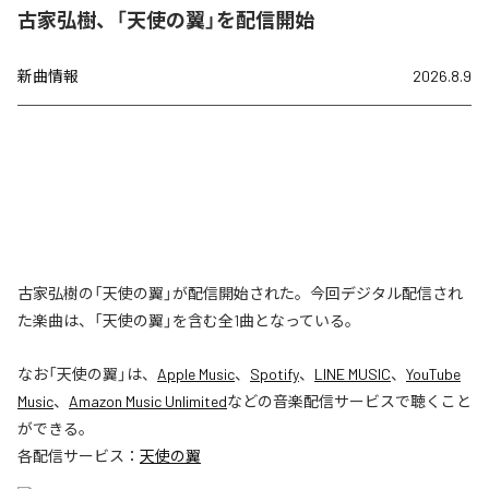
古家弘樹、「天使の翼」を配信開始
新曲情報
2026.8.9
古家弘樹の「天使の翼」が配信開始された。今回デジタル配信され
た楽曲は、「天使の翼」を含む全1曲となっている。
なお「
天使の翼
」は、
Apple Music
、
Spotify
、
LINE MUSIC
、
YouTube
Music
、
Amazon Music Unlimited
などの音楽配信サービスで聴くこと
ができる。
各配信サービス：
天使の翼