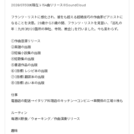
2026/07/30㈭現在♭154曲リリース※SoundCloud

フランツ・リストに感化され、彼をも超える超絶技巧の作曲家ピアニストに
なることを決意。29歳から31歳の間、フランツ・リストを見習い、「巡礼の
年：九州（約120箇所の神社、寺院、教会）」を行いました。今も変わらず。

①作曲音源リリース

②楽譜の出版

③短編小説集の出版

④短歌集の出版

⑤書道作品の出版

⑥（目標）レシピ本の出版

⑦（目標）翻訳本の出版

⑧（目標）占い本の出版

仕事

電器店の配送→イタリア料理店のキッチン→コンビニ→車関係の工場※株も

ルーティン

毎週㈫断食／ウォーキング／作曲演奏リリース

趣味
