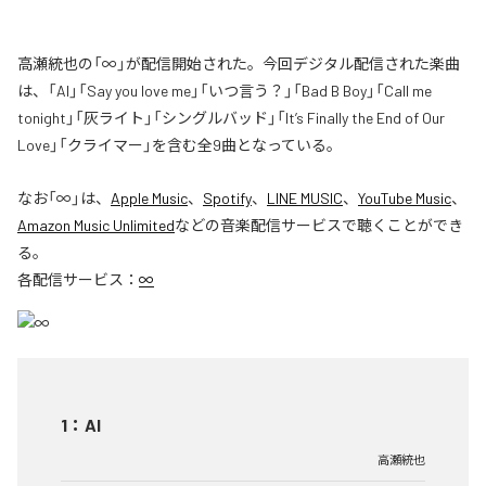
高瀬統也の「∞」が配信開始された。今回デジタル配信された楽曲
は、「AI」「Say you love me」「いつ言う？」「Bad B Boy」「Call me
tonight」「灰ライト」「シングルバッド」「It’s Finally the End of Our
Love」「クライマー」を含む全9曲となっている。
なお「
∞
」は、
Apple Music
、
Spotify
、
LINE MUSIC
、
YouTube Music
、
Amazon Music Unlimited
などの音楽配信サービスで聴くことができ
る。
各配信サービス：
∞
1
：
AI
高瀬統也