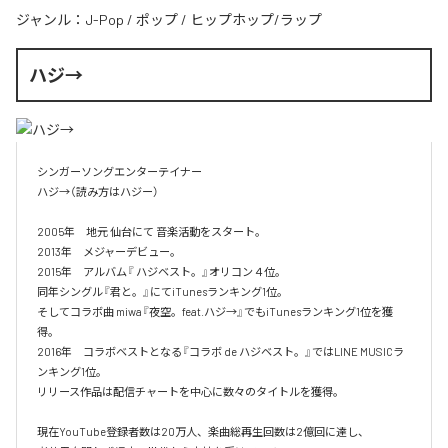
ジャンル：
J-Pop
/
ポップ
/
ヒップホップ/ラップ
ハジ→
シンガーソングエンターテイナー

ハジ→（読み方はハジー）

2005年　地元 仙台にて 音楽活動をスタート。

2013年　メジャーデビュー。

2015年　アルバム『 ハジベスト。』オリコン４位。

同年シングル『君と。』にてiTunesランキング1位。

そしてコラボ曲 miwa『夜空。feat.ハジ→』でもiTunesランキング1位を獲
得。

2016年　コラボベストとなる『コラボ de ハジベスト。』ではLINE MUSICラ
ンキング1位。

リリース作品は配信チャートを中心に数々のタイトルを獲得。

現在YouTube登録者数は20万人、楽曲総再生回数は2億回に達し、
