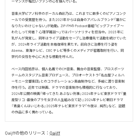
ーマンスが幅広いファンの心を掴んでいる。

音楽大学ピアノ科卒のボーカル森彩乃は、これまでに数多くのピアノコンク
ールでの受賞歴を持つ。また2021年からは自身のアパレルブランド「誰かに
なりたいわけじゃない」が始動。ZIP-FMの Podcast番組「ビッグファイブ 〜
わたしって何者？ 心理学雑談〜」ではパーソナリティを担当中。2023 年に
乳がんが発覚し、同年はライブ活動をセーブし治療優先で活動を続けていた
が、2024年ライブ活動を本格復帰を果たす。前向きに治療を行う姿を
Abema、東海テレビ、CBC テレビ等多くのメディアが密着取材を行い、同
世代の女性を中心に大きな感動を呼んだ。

ベース内田旭彦は、個人名義でのCM音楽、舞台の音楽監督、プロスポーツ
チームのスタジアム音楽プロデュース、プロオーケストラ「名古屋フィルハ
ーモニー交響楽団」とのコラボレーション楽曲制作など、多岐に渡り音楽制
作を行う。近年では映画、ドラマの音楽制作も積極的に行なっており、
2024年公開の映画『帰ってきた あぶない刑事』2024年テレビ東京ドラマ『量
産型リコ -最後のプラモ女子の人生組み立て記-』2024年テレビ朝日ドラマ
『青島くんはいじわる』2025年テレビ東京ドラマ「今夜は…純烈」など、話題
の作品に多く携わっている。
Qaijff
の他のリリース：
Qaijff