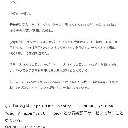
ング。

「VOW」＝誓い。

新時代に突入したJリーグを、クラブに関わるすべての人が一つになって戦い
抜く――そんな"誓い"を描いた楽曲。

Qaijffが名古屋グランパスのサポートソングを手掛けるのは10年目、通算11曲
目となる。今作は選手へのヒアリングをもとに制作され、一人ひとりが胸に
抱く「誓い」に焦点を当てた。

選手一人ひとりの誓い。サポーター一人ひとりの誓い。その想いが重なり合
い、やがてクラブ全体を支える大きな誓いとなっていく。

『VOW』は、名古屋グランパスへの応援歌であると同時に、自分自身の信念を
胸に前へ進む、すべての人へ届けたい一曲となっている。
なお「
VOW
」は、
Apple Music
、
Spotify
、
LINE MUSIC
、
YouTube
Music
、
Amazon Music Unlimited
などの音楽配信サービスで聴くこと
ができる。
各配信サービス：
VOW