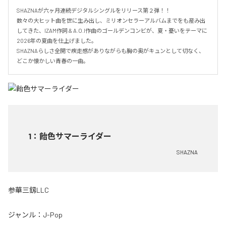
SHAZNAが六ヶ月連続デジタルシングルをリリース第２弾！！

数々の大ヒット曲を世に生み出し、ミリオンセラーアルバムまでをも産み出
してきた、IZAM作詞 & A.O.I作曲のゴールデンコンビが、夏・憂いをテーマに
2026年の夏曲を仕上げました。

SHAZNAらしさ全開で疾走感がありながらも胸の奥がキュンとして切なく、
どこか懐かしい青春の一曲。
1
：
飴色サマーライダー
SHAZNA
参華三釼LLC
ジャンル：
J-Pop