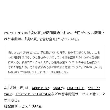
WARM DENISHの「淡い夏」が配信開始された。今回デジタル配信さ
れた楽曲は、「淡い夏」を含む全1曲となっている。
悔しさと共に時を止めた、夢に描いていた青春。あの頃のぼくたちは、止ま
った時間をうだるような暑さのせいにして、今日も空白のカレンダーを横目
に眺める。新型コロナウイルスにより遠隔授業やイベントの中止を余儀なく
された学生たち。そんな彼らの心境に寄り添う恋愛ソングだ。13th Single「淡
い夏」は2026年8月8日(土)にリリースを開始した。
なお「
淡い夏
」は、
Apple Music
、
Spotify
、
LINE MUSIC
、
YouTube
Music
、
Amazon Music Unlimited
などの音楽配信サービスで聴くこと
ができる。
各配信サービス：
淡い夏