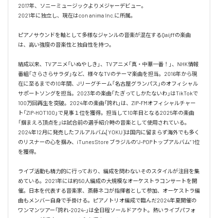
2017年、ソニーミュージックよりメジャーデビュー。

2021年に独立し、現在はcon anima Inc.に所属。

ピアノサウンドを軸として多様なジャンルの音楽が混在するQaijffの楽曲
は、高い強度の音楽性と独自性を持つ。

結成以来、TVアニメ「いぬやしき」、TVアニメ「真・中華一番！」、NHK情報
番組「さらさらサラダ」など、様々なTVのテーマ楽曲を担当。2016年から現
在に至るまでの10年間、Jリーグチーム「名古屋グランパス」のオフィシャル
サポートソングを担当。2023年の楽曲「たぎってしかたないわ」はTikTokで
100万回再生を突破。2024年の楽曲「誇れ」は、ZIP-FMオフィシャルチャー
ト「ZIP-HOT100」で見事１位を獲得。担当して10年目となる2025年の楽曲
「掴まえろ頂点を」は試合前の選手紹介時の音楽として使用されている。

2024年12月に発売したフルアルバム[YOKU]は国内に留まらず海外でも多く
のリスナーの心を掴み、iTunes Store ブラジルの”J-POPトップアルバム” 1位
を獲得。

ライブ活動も精力的に行っており、編成を問わないそのスタイルが注目を集
めている。2021年には約50人編成の大規模なオーケストラコンサートを開
催。日本を代表する音楽家、斎藤ネコが指揮者として参加、オーケストラ編
曲もメンバー自身で手掛ける。ピアノトリオ編成で臨んだ2024年夏開催の
ワンマンツアー「誇れ-2024-」は全日程ソールドアウト。熱いライブパフォ