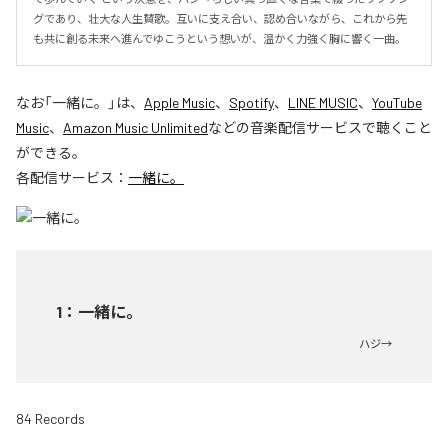
グであり、壮大な人生賛歌。互いに支え合い、認め合いながら、これから先
も共に創る未来へ進んでゆこうという想いが、温かく力強く胸に響く一曲。
なお「
一緒に。
」は、
Apple Music
、
Spotify
、
LINE MUSIC
、
YouTube
Music
、
Amazon Music Unlimited
などの音楽配信サービスで聴くこと
ができる。
各配信サービス：
一緒に。
1
：
一緒に。
ハジ→
84 Records