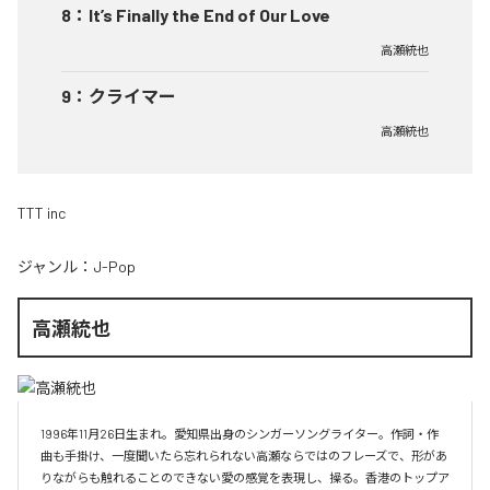
8
：
It’s Finally the End of Our Love
高瀬統也
9
：
クライマー
高瀬統也
TTT inc
ジャンル：
J-Pop
高瀬統也
1996年11月26日生まれ。愛知県出身のシンガーソングライター。作詞・作
曲も手掛け、一度聞いたら忘れられない高瀬ならではのフレーズで、形があ
りながらも触れることのできない愛の感覚を表現し、操る。香港のトップア