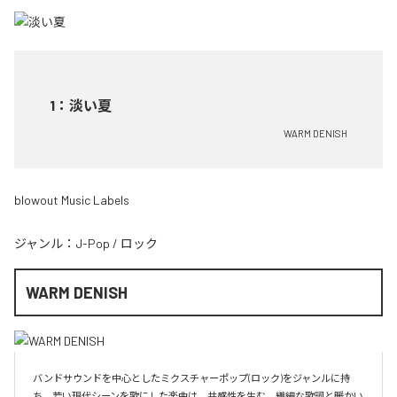
1
：
淡い夏
WARM DENISH
blowout Music Labels
ジャンル：
J-Pop
/
ロック
WARM DENISH
バンドサウンドを中心としたミクスチャーポップ(ロック)をジャンルに持
ち、若い現代シーンを歌にした楽曲は、共感性を生む。繊細な歌詞と暖かい