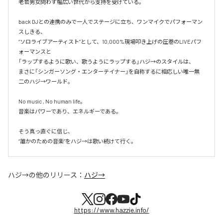
老若男女問わず幅広い世代から支持を受けている。 

back DJとの連携のみで一人でステージに立ち、ワンマイクでパフォーマン
スしきる、

“ソロライブアーティスト”として、10,000%現場叩き上げの圧巻のLIVEパフ
ォーマンスと

「ラップするように歌い、歌うようにラップする」ハジ→のスタイルは、

まさに「シンガーソング・エンターテイナー」を自称するに相応しい唯一無
二のハジ→ワールド。

No music , No human life。

音楽はパワーであり、エネルギーである。

そう真っ直ぐに信じ、

ハジ→
の他のリリース：
ハジ→
https://www.hazzie.info/