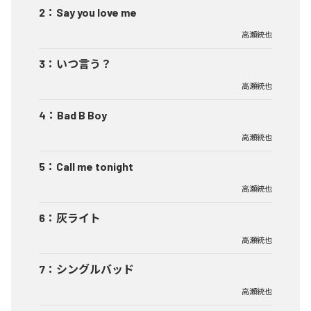
2
：
Say you love me
高瀬統也
3
：
いつ言う？
高瀬統也
4
：
Bad B Boy
高瀬統也
5
：
Call me tonight
高瀬統也
6
：
灰ライト
高瀬統也
7
：
シングルバッド
高瀬統也