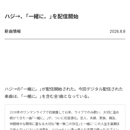
ハジ→、「一緒に。」を配信開始
新曲情報
2026.8.8
ハジ→の「一緒に。」が配信開始された。今回デジタル配信された
楽曲は、「一緒に。」を含む全1曲となっている。
2018年のワンマンライブで初披露して以来、ライブでのみ歌い、大切に温め
続けてきた一曲「一緒に。」が、ついに初音源化。恋人、夫婦、家族、親友、
仲間――様々な関係に重なる大切な「唯一無二の存在」と一緒に “この人生を最期ま
で歩んでいく”という決意を、ハジ→らしい真っ直ぐな言葉で綴ったラブソン