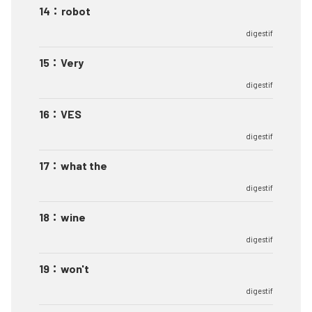
14
：
robot
digestif
15
：
Very
digestif
16
：
VES
digestif
17
：
what the
digestif
18
：
wine
digestif
19
：
won't
digestif