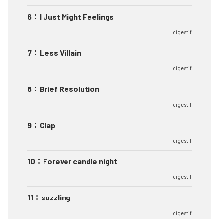
6
：
I Just Might Feelings
digestif
7
：
Less Villain
digestif
8
：
Brief Resolution
digestif
9
：
Clap
digestif
10
：
Forever candle night
digestif
11
：
suzzling
digestif