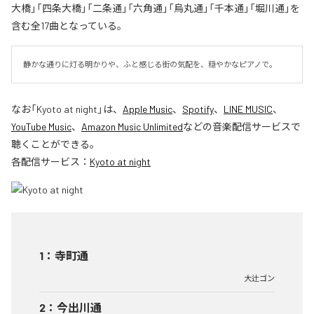
大橋」「四条大橋」「二条通」「六角通」「烏丸通」「千本通」「堀川通」を
含む全17曲となっている。
静かな通りに灯る明かりや、ふと感じる街の気配を、穏やかなピアノで。
なお「
Kyoto at night
」は、
Apple Music
、
Spotify
、
LINE MUSIC
、
YouTube Music
、
Amazon Music Unlimited
などの音楽配信サービスで
聴くことができる。
各配信サービス：
Kyoto at night
1
：
寺町通
大辻ゴン
2
：
今出川通