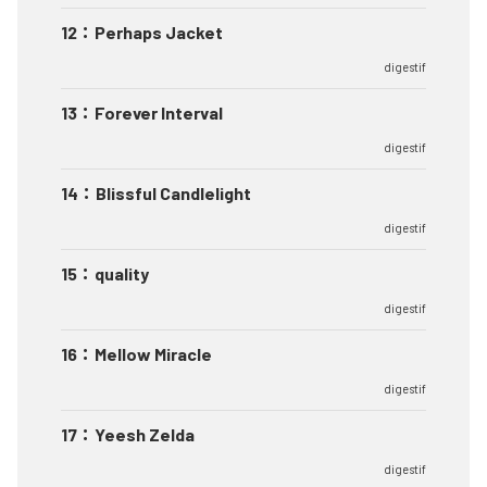
12
：
Perhaps Jacket
digestif
13
：
Forever Interval
digestif
14
：
Blissful Candlelight
digestif
15
：
quality
digestif
16
：
Mellow Miracle
digestif
17
：
Yeesh Zelda
digestif