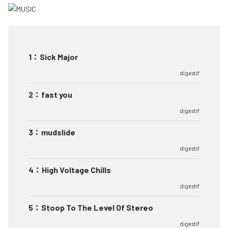
1
：
Sick Major
digestif
2
：
fast you
digestif
3
：
mudslide
digestif
4
：
High Voltage Chills
digestif
5
：
Stoop To The Level Of Stereo
digestif