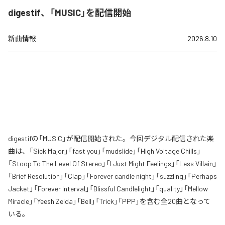
digestif、「MUSIC」を配信開始
新曲情報
2026.8.10
digestifの「MUSIC」が配信開始された。今回デジタル配信された楽
曲は、「Sick Major」「fast you」「mudslide」「High Voltage Chills」
「Stoop To The Level Of Stereo」「I Just Might Feelings」「Less Villain」
「Brief Resolution」「Clap」「Forever candle night」「suzzling」「Perhaps
Jacket」「Forever Interval」「Blissful Candlelight」「quality」「Mellow
Miracle」「Yeesh Zelda」「Bell」「Trick」「PPP」を含む全20曲となって
いる。