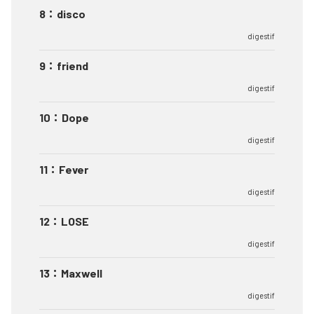
8
：
disco
digestif
9
：
friend
digestif
10
：
Dope
digestif
11
：
Fever
digestif
12
：
LOSE
digestif
13
：
Maxwell
digestif