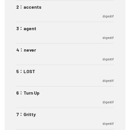
2
：
accents
digestif
3
：
agent
digestif
4
：
never
digestif
5
：
LOST
digestif
6
：
Turn Up
digestif
7
：
Gritty
digestif