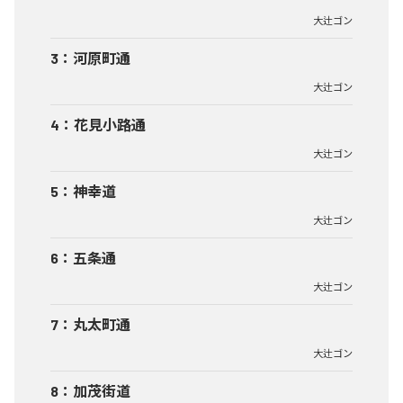
大辻ゴン
3
：
河原町通
大辻ゴン
4
：
花見小路通
大辻ゴン
5
：
神幸道
大辻ゴン
6
：
五条通
大辻ゴン
7
：
丸太町通
大辻ゴン
8
：
加茂街道