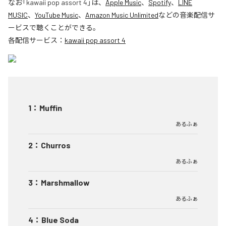
なお「
kawaii pop assort 4
」は、
Apple Music
、
Spotify
、
LINE
MUSIC
、
YouTube Music
、
Amazon Music Unlimited
などの音楽配信サ
ービスで聴くことができる。
各配信サービス：
kawaii pop assort 4
1
：
Muffin
あるふぁ
2
：
Churros
あるふぁ
3
：
Marshmallow
あるふぁ
4
：
Blue Soda