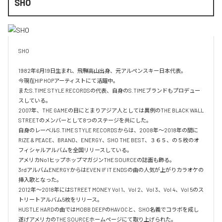
SHO
SHO 

1982年6月19日生まれ、飛騨高山出身、元アルペンスキー日本代表。

今現在HIP HOPアーティストにて活躍中。

またS.TIME STYLE RECORDSの代表、自身のS.TIMEブランドもプロデュー
スしている。

2007年、THE GAMEの目にとまりアジア人としては異例のTHE BLACK WALL 
STREETのメンバーとして8つのステージを共にした。

自身のレーベルS.TIME STYLE RECORDSからは、2008年〜2018年の間に
RIZE & PEACE、BRAND、ENERGY、SHO THE BEST、３６５、の５枚のオ
フィシャルアルバムを全国リリースしている。

アメリカNo1ヒップホップマガジンTHE SOURCEの誌面も飾る。

3rdアルバムENERGYからはEVEN IF IT ENDSの曲の人気が上がりカラオケの
挿入歌となった。

2012年〜2018年にはSTREET MONEY Vol 1、Vol 2、Vol 3、Vol 4、Vol 5のス
トリートアルバム5枚をリリース。

HUSTLE HARDの曲ではMOBB DEEPのHAVOCと、SHO名義でコラボを成し
遂げアメリカのTHE SOURCEホームページにて取り上げられた。
