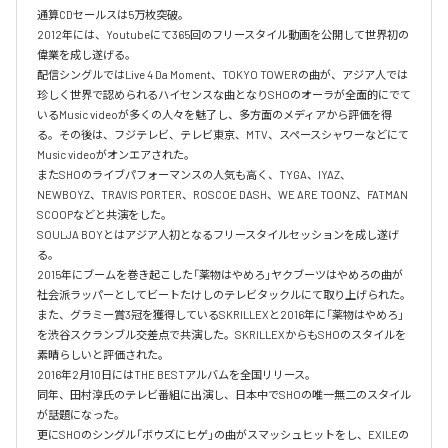
通算CDセールスは5万枚突破。

2012年には、Youtubeにて365回のフリースタイル動画を公開して世界初の
偉業を成し遂げる。

配信シングルではLive 4 Da Moment、TOKYO TOWERの曲が、アジア人では
珍しく世界で認められるハイセンスな曲となりSHOのオーラが全面的にでて
いるMusic videoが多くの人々を魅了し、多方面のメディアから評価を得
る。その後は、フジテレビ、テレビ東京、MTV、スペースシャワーなどにて
Music videoがオンエアされた。

またSHOのライブパフォーマンスの人気も高く、TYGA、IYAZ、
NEWBOYZ、TRAVIS PORTER、ROSCOE DASH、WE ARE TOONZ、FATMAN 
SCOOPなどと共演をした。

SOULJA BOYとはアジア人初となるフリースタイルセッションを成し遂げ
る。

2015年にブームを巻き起こした「薬物はやめろ」ヤクブーツはやめろの曲が
社会派ラッパーとしてビートたけしのテレビタックルにて取り上げられた。

また、グラミー賞3冠を獲得しているSKRILLEXと2016年に「薬物はやめろ」
を渋谷スクランブル交差点で共演した。SKRILLEXからもSHOのスタイルを
素晴らしいと評価された。

2016年2月10日にはTHE BESTアルバムを全国リリース。

同年、田村淳氏のテレビ番組に出演し、日本中でSHOの唯一無二のスタイル
が話題になった。

更にSHOのシングル「ボウズにヒゲ」の曲がスマッシュヒットをし、EXILEの