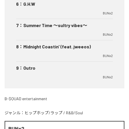
6
：
G.H.W
BUNx2
7
：
Summer Time 〜sultry vibes〜
BUNx2
8
：
Midnight Coastin' (feat. jweeos)
BUNx2
9
：
Outro
BUNx2
B-$QUAD entertainment
ジャンル：
ヒップホップ/ラップ
/
R&B/Soul
BUNx2