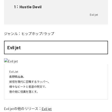
1
：
Hustle Devil
Evil jet
ジャンル：
ヒップホップ/ラップ
Evil jet
Evil Jet

長野県出身。

妖怪を現代に召喚するラッパー。

様々なビートと低音の呪文で、

夜の街に怪異を落とす。
Evil jet
の他のリリース：
Evil jet