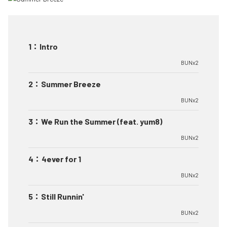
1
：
Intro
BUNx2
2
：
Summer Breeze
BUNx2
3
：
We Run the Summer (feat. yum8)
BUNx2
4
：
4ever for 1
BUNx2
5
：
Still Runnin'
BUNx2