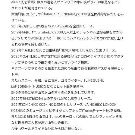
AKIRA氏を筆頭に数々の著名人がハマり日本中に拡がり2018年更なるビッ
グヒットが期待されている。

新曲「俺に買って」や「BABABABALENCIAGA」では今現在世界的な広がりをみ
せている。

2018年7月11日には5枚目のアルバム365を全国リリース。

2019年5月にはYouTubeにて2000万人以上のチャンネル登録者数をかかえ
るアメリカのWORLD STAR HIP HOPにてババババレンシアガのPVが取り上げ
られる快挙を成し遂げた。

2019年11月1日になんと自主映画「NEVER GIVE UP」をDVD全国リリース。

2020年2月11日に日本が世界に誇る歌姫「AI」が自身のライブでSHOのヤクブ
ーツはやめろをこの曲が凄く良いと言いライブ披露。

ヤクブーツはやめろから生まれたSHOの新曲である職質顔パスは今現在ヒッ
ト中。

またハスラー、令和、目立ち屋、ゴミライダー、I LIKE SUSHI、
LAMBORGHINI MUSICなどなどヒット曲を量産中。

SHOの音楽は多方面で沢山の方々の心を動かしています。

2020年5月27日に6枚目のアルバムFOCUSをリリース。

2021年にMICHIKO KOSHINO公認のもとリリースしたMICHIKO LONDON 
KOSHINOのミュージックビデオがヒップホップiTunesチャート1位を獲得。

またGOLD BENZの曲ではiTunesのヨーロッパの国々で上位ランクインする
など世界的に人気が高い曲を生み出す。

今後もワールドワイドなSHOから目が離せない。