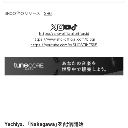
SHO
の他のリリース：
SHO
https://sho-official.bitfan.id
https://www.sho-official.com/blog/
https://youtube.com/c/SHOSTIME365
Yachiyo、「Nakagawa」を配信開始